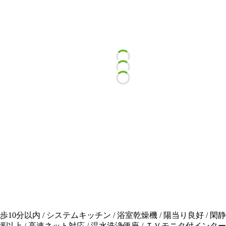
10分以内 / システムキッチン / 浴室乾燥機 / 陽当り良好 / 閑
以上 / 高速ネット対応 / 温水洗浄便座 / ＴＶモニタ付インターホ