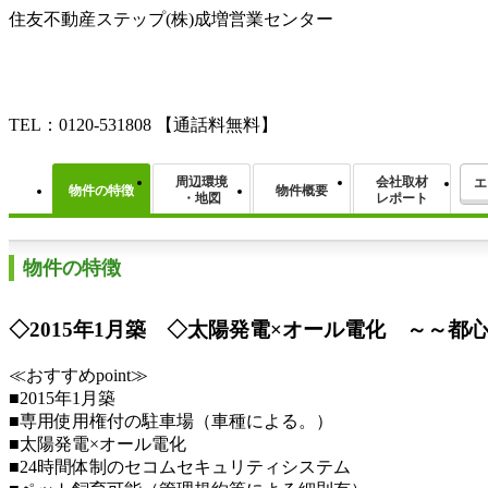
住友不動産ステップ(株)成増営業センター
TEL：0120-531808
【通話料無料】
周辺環境
会社取材
エ
物件の特徴
物件概要
・地図
レポート
物件の特徴
◇2015年1月築 ◇太陽発電×オール電化 ～～
≪おすすめpoint≫
■2015年1月築
■専用使用権付の駐車場（車種による。）
■太陽発電×オール電化
■24時間体制のセコムセキュリティシステム