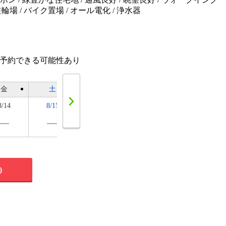
輪場 / バイク置場 / オール電化 / 浄水器
話予約できる可能性あり
金
土
日
月
火
8/14
8/15
8/16
8/17
8/18
)