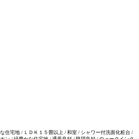
静な住宅地 / ＬＤＫ１５畳以上 / 和室 / シャワー付洗面化粧台 /
ン / 緑豊かな住宅地 / 通風良好 / 眺望良好 / ウォークインク