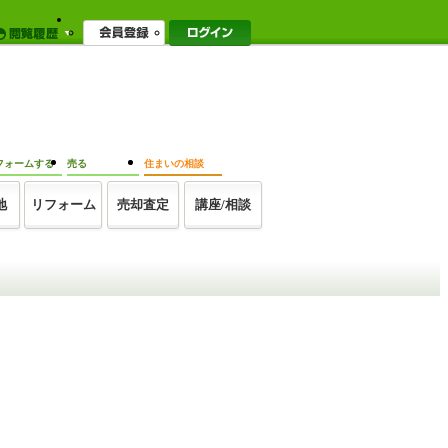
フォームする
売る
住まいの相談
地
リフォーム
売却査定
講座/相談