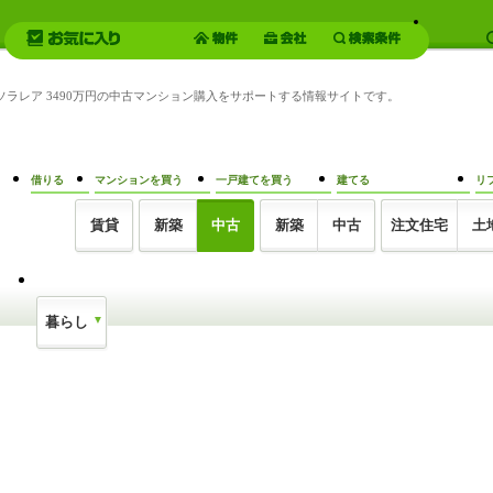
光ソラレア 3490万円の中古マンション購入をサポートする情報サイトです。
借りる
マンションを買う
一戸建てを買う
建てる
リ
賃貸
新築
中古
新築
中古
注文住宅
土
暮らし