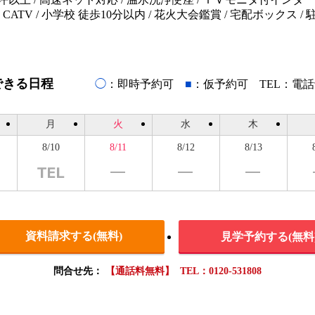
ATV / 小学校 徒歩10分以内 / 花火大会鑑賞 / 宅配ボックス / 駐
できる日程
◯
：即時予約可
■
：仮予約可 TEL：電
月
火
水
木
8/10
8/11
8/12
8/13
資料請求する(無料)
見学予約する(無料
問合せ先：
【通話料無料】 TEL：0120-531808