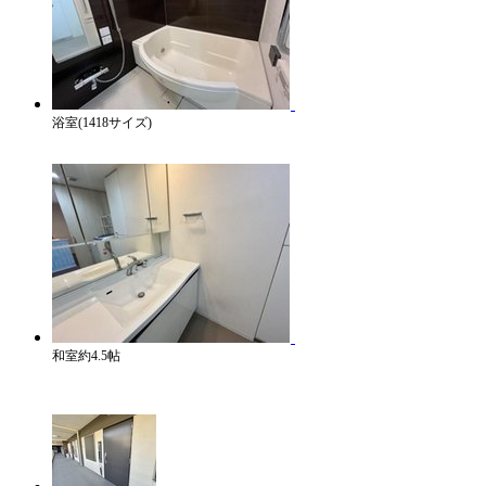
浴室(1418サイズ)
和室約4.5帖