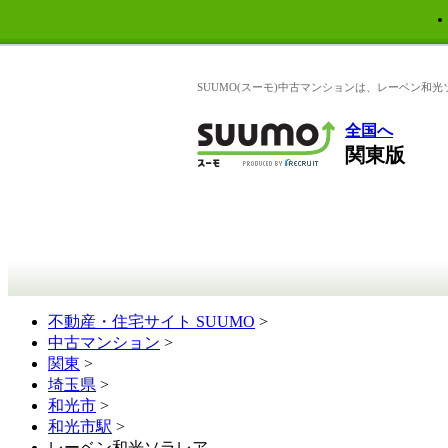
SUUMO(スーモ)中古マンションは、レーベン和
全国へ
関東版
不動産・住宅サイト SUUMO
>
中古マンション
>
関東
>
埼玉県
>
和光市
>
和光市駅
>
レーベン和光ソラレア