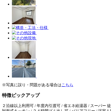
※写真に誤り・問題がある場合は
こちら
特徴ピックアップ
２沿線以上利用可 / 年度内引渡可 / 省エネ給湯器 / スーパー 徒歩
対面式キッチン / ２４時間ゴミ出し可 / バリアフリー / 浴室１坪