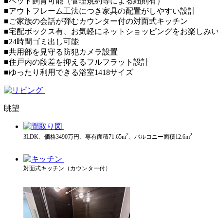
■ペット飼育可能（管理規約等による細則有）
■アウトフレーム工法につき家具の配置がしやすい設計
■ご家族の会話が弾むカウンター付の対面式キッチン
■宅配ボックス有、お気軽にネットショッピングをお楽しみ
■24時間ゴミ出し可能
■共用部を見守る防犯カメラ設置
■住戸内の段差を抑えるフルフラット設計
■ゆったり利用できる浴室1418サイズ
眺望
2
2
3LDK、価格3490万円、専有面積71.65m
、バルコニー面積12.6m
対面式キッチン（カウンター付）