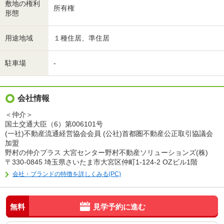
敷地の権利
所有権
形態
用途地域
１種住居、準住居
駐車場
-
会社情報
＜仲介＞
国土交通大臣（6）第006101号
(一社)不動産流通経営協会会員 (公社)首都圏不動産公正取引協議会
加盟
野村の仲介プラス 大宮センター野村不動産ソリューションズ(株)
〒330-0845 埼玉県さいたま市大宮区仲町1-124-2 OZビル1階
会社・ブランドの特徴を詳しくみる(PC)
無料
見学予約に進む