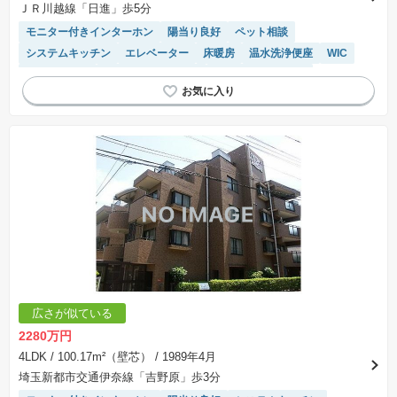
ＪＲ川越線「日進」歩5分
モニター付きインターホン
陽当り良好
ペット相談
システムキッチン
エレベーター
床暖房
温水洗浄便座
WIC
対面キッチン
リフォーム済み物件
駐車場(普通車)あり
浴室乾燥機
宅配ボックス
駐輪場・バイク置き場
広さが似ている
2280万円
4LDK
/ 100.17m²（壁芯）
/ 1989年4月
埼玉新都市交通伊奈線「吉野原」歩3分