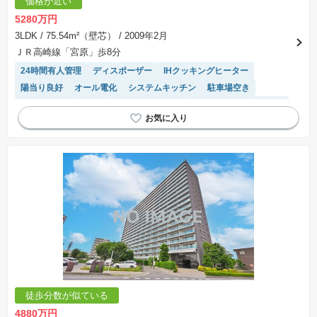
価格が近い
5280万円
3LDK
/ 75.54m²（壁芯）
/ 2009年2月
ＪＲ高崎線「宮原」歩8分
24時間有人管理
ディスポーザー
IHクッキングヒーター
陽当り良好
オール電化
システムキッチン
駐車場空き
エレベーター
WIC
駐車場(普通車)あり
宅配ボックス
食洗機
徒歩分数が似ている
4880万円