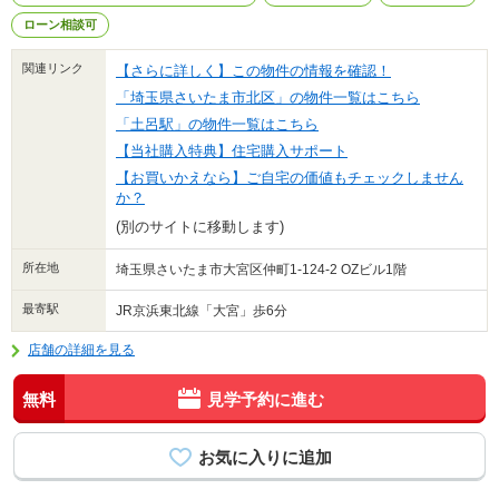
ローン相談可
関連リンク
【さらに詳しく】この物件の情報を確認！
「埼玉県さいたま市北区」の物件一覧はこちら
「土呂駅」の物件一覧はこちら
【当社購入特典】住宅購入サポート
【お買いかえなら】ご自宅の価値もチェックしません
か？
(別のサイトに移動します)
所在地
埼玉県さいたま市大宮区仲町1-124-2 OZビル1階
最寄駅
JR京浜東北線「大宮」歩6分
店舗の詳細を見る
無料
見学予約に進む