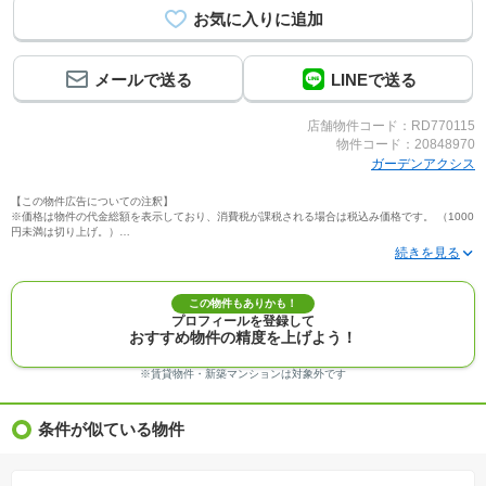
メールで送る
LINEで送る
店舗物件コード：RD770115
物件コード：20848970
ガーデンアクシス
【この物件広告についての注釈】
※価格は物件の代金総額を表示しており、消費税が課税される場合は税込み価格です。 （1000
円未満は切り上げ。）
※写真に写っている、またはパース（絵）や間取り図に描かれている家具や車などは、特にコ
メントがない場合、販売価格に含まれません。
※敷地権利が定期借地権のものは価格に権利金を含みます。
※建築条件付き土地価格には、建物価格は含まれません。
この物件もありかも！
※物件情報は、原則として情報提供日の２日前に最終確認した情報です。
プロフィールを登録して
※完成予想図はいずれも外構、植栽、外観等実際のものとは多少異なることがあります。
おすすめ物件の精度を上げよう！
※モデルルーム・モデルハウス・展示場・ショールームの画像の場合、今回販売の物件と異な
る場合があります。
※ＣＧ合成の画像の場合、実際とは多少異なる場合があります。
※賃貸物件・新築マンションは対象外です
※物件特徴：販売戸数が複数の物件は、全ての住戸に該当しない項目もあります。
※完成後１年以上を経過した未入居物件が掲載される場合があります。ご了承ください。
※新着：物件情報が「SUUMO」に掲載された日から１週間表示されます。
条件が似ている物件
※価格更新：物件価格が変更された日から１週間表示されます。
※販売予定物件はすべて、販売開始するまで契約または予約の申込みはできません。
※購入の前には物件内容や契約条件についてご自身で十分な確認をしていただくようにお願い
いたします。