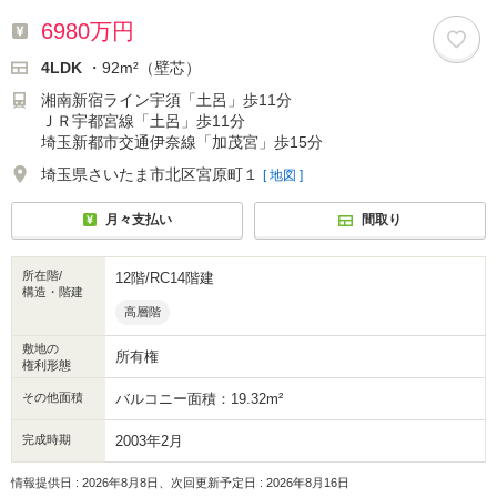
6980万円
4LDK
・92m²（壁芯）
湘南新宿ライン宇須「土呂」歩11分
ＪＲ宇都宮線「土呂」歩11分
埼玉新都市交通伊奈線「加茂宮」歩15分
埼玉県さいたま市北区宮原町１
[ 地図 ]
月々支払い
間取り
所在階/
12階/RC14階建
構造・階建
高層階
敷地の
所有権
権利形態
その他面積
バルコニー面積：19.32m²
完成時期
2003年2月
情報提供日 : 2026年8月8日、次回更新予定日 : 2026年8月16日