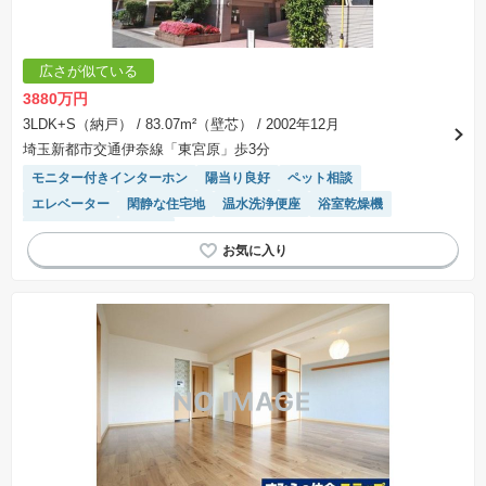
広さが似ている
3880万円
3LDK+S（納戸）
/ 83.07m²（壁芯）
/ 2002年12月
埼玉新都市交通伊奈線「東宮原」歩3分
モニター付きインターホン
陽当り良好
ペット相談
エレベーター
閑静な住宅地
温水洗浄便座
浴室乾燥機
宅配ボックス
平坦地