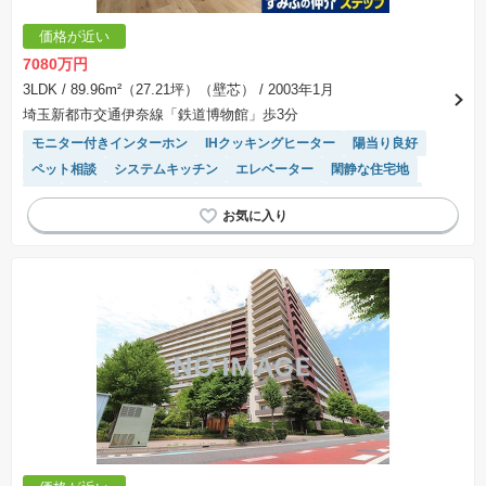
価格が近い
7080万円
3LDK
/ 89.96m²（27.21坪）（壁芯）
/ 2003年1月
埼玉新都市交通伊奈線「鉄道博物館」歩3分
モニター付きインターホン
IHクッキングヒーター
陽当り良好
ペット相談
システムキッチン
エレベーター
閑静な住宅地
SIC
リフォーム済み物件
駐車場(普通車)あり
宅配ボックス
平坦地