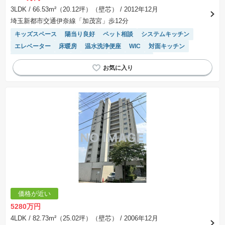
3LDK
/ 66.53m²（20.12坪）（壁芯）
/ 2012年12月
埼玉新都市交通伊奈線「加茂宮」歩12分
キッズスペース
陽当り良好
ペット相談
システムキッチン
エレベーター
床暖房
温水洗浄便座
WIC
対面キッチン
駐車場(普通車)あり
浴室乾燥機
宅配ボックス
駐輪場・バイク置き場
価格が近い
5280万円
4LDK
/ 82.73m²（25.02坪）（壁芯）
/ 2006年12月