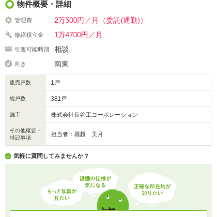
物件概要・詳細
2万500円／月（委託(通勤)）
管理費
1万4700円／月
修繕積立金
相談
引渡可能時期
南東
向き
販売戸数
1戸
総戸数
381戸
施工
株式会社長谷工コーポレーション
その他概要・
担当者：堀越 美月
特記事項
気軽に質問してみませんか？