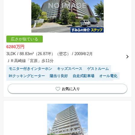
広さが似ている
6280万円
3LDK
/ 88.83m²（26.87坪）（壁芯）
/ 2009年2月
ＪＲ高崎線「宮原」歩11分
モニター付きインターホン
キッズスペース
ゲストルーム
IHクッキングヒーター
陽当り良好
自走式駐車場
オール電化
ペット相談
システムキッチン
駐車場空き
床暖房
WIC
駐車場(普通車)あり
浴室乾燥機
宅配ボックス