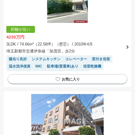
距離が近い
4230万円
3LDK
/ 74.66m²（22.58坪）（壁芯）
/ 2010年4月
埼玉新都市交通伊奈線「加茂宮」歩2分
陽当り良好
システムキッチン
エレベーター
窓付き浴室
温水洗浄便座
WIC
駐車場(普通車)あり
浴室乾燥機
宅配ボックス
駐輪場・バイク置き場
食洗機