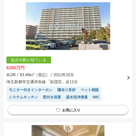
※建築条件土地の情報内に掲載されている、建物プラン例は、土地購入者の設計プランの参考
の一例であって、プランの採用可否は任意です。
※土地（建築条件なし）で「建物プラン例」が表記してある時、そのプラン例は特定の建築請
負会社によるもので、当該建築請負会社以外で建てた場合、同様のものが同価格で建てられる
とは限りません。また建築請負会社を特定するものではありません。
※建築条件付き土地とは、その土地に建築する建物の建築請負契約が、一定期間内に成立する
ことを条件として売買される土地のことをいいます。建築請負契約成立に向けて設計プランを
協議するため、土地購入者が自己の希望する建物の設計協議をするために必要な相当の期間の
交渉期間が設定され、その期間内で希望を満たすプランが実現できたかどうかにより結論を出
します。なお、この期間は概ね3ヶ月程度とされています。納得のいくプランが出来ず、建築請
負契約が成立しない場合、土地売買契約は白紙に戻り、土地契約にかかった代金（土地代金、
手付金など）は名目のいかんに関わらず、全て返却されます。
※課税対象物件の「価格」や「費用等」は消費税込みの「総額表示」で統一しています。
※「本体価格」とは、課税対象物件においては「消費税を除いた建物価格」と「土地価格」の
徒歩分数が似ている
合計額を指します。
※課税対象物件は消費税込みの総額表示のため、不動産広告の販売価格には本体価格の金額は
6280万円
表示されておりません。
※取引にかかる費用：物件の契約手続き、決済、引き渡し時にかかる費用を表示しています。
4LDK
/ 93.49m²（登記）
/ 2011年10月
不動産会社によって表記有無が異なるため、ご自身で十分な確認をしていただくようにお願い
埼玉新都市交通伊奈線「加茂宮」歩11分
いたします。
※掲載の省エネ性能ラベル内の物件・住棟・号室名称については最新のものに変更されている
モニター付きインターホン
陽当り良好
ペット相談
場合があります。
システムキッチン
窓付き浴室
温水洗浄便座
WIC
対面キッチン
前面棟無
平坦地