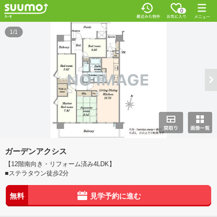
0
1/1
ガーデンアクシス
【12階南向き・リフォーム済み4LDK】
■ステラタウン徒歩2分
無料
見学予約に進む