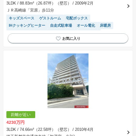
3LDK
/ 88.83m²（26.87坪）（壁芯）
/ 2009年2月
ＪＲ高崎線「宮原」歩11分
キッズスペース
ゲストルーム
宅配ボックス
IHクッキングヒーター
自走式駐車場
オール電化
床暖房
ペット相談
駐車場(普通車)あり
WIC
駐車場空き
モニター付きインターホン
陽当り良好
システムキッチン
浴室乾燥機
距離が近い
4230万円
3LDK
/ 74.66m²（22.58坪）（壁芯）
/ 2010年4月