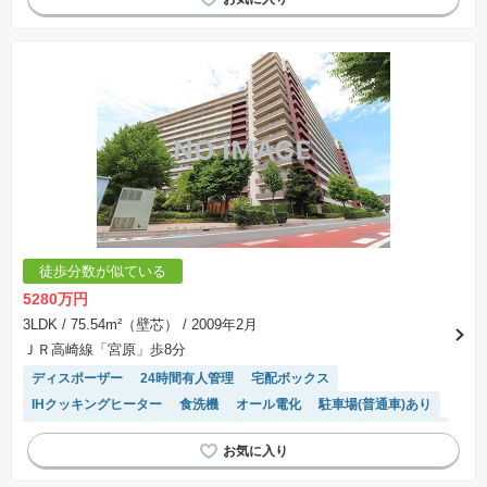
徒歩分数が似ている
5280万円
3LDK
/ 75.54m²（壁芯）
/ 2009年2月
ＪＲ高崎線「宮原」歩8分
ディスポーザー
24時間有人管理
宅配ボックス
IHクッキングヒーター
食洗機
オール電化
駐車場(普通車)あり
WIC
駐車場空き
陽当り良好
システムキッチン
エレベーター