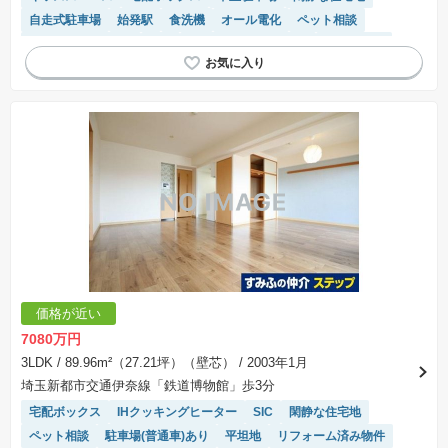
自走式駐車場
始発駅
食洗機
オール電化
ペット相談
駐車場(普通車)あり
WIC
駐輪場・バイク置き場
窓付き浴室
対面キッチン
平坦地
リフォーム済み物件
モニター付きインターホン
温水洗浄便座
システムキッチン
浴室乾燥機
価格が近い
7080万円
3LDK
/ 89.96m²（27.21坪）（壁芯）
/ 2003年1月
埼玉新都市交通伊奈線「鉄道博物館」歩3分
宅配ボックス
IHクッキングヒーター
SIC
閑静な住宅地
ペット相談
駐車場(普通車)あり
平坦地
リフォーム済み物件