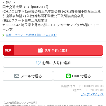
＜仲介＞
国土交通大臣（6）第005817号
(公社)全日本不動産協会埼玉県本部会員 (公社)首都圏不動産公正取
引協議会加盟 / (公社)首都圏不動産公正取引協議会会員
(株)エステート白馬上尾駅前店
〒362-0042 埼玉県上尾市谷津2-1-1 ショーサンプラザ5階(イトーヨ
ーカ堂)
会社・ブランドの特徴を詳しくみる(PC)
無料
見学予約に進む
メールで送る
LINEで送る
店舗物件コード：100139088633
物件コード：20839680
ガーデンアクシス
【この物件広告についての注釈】
※価格は物件の代金総額を表示しており、消費税が課税される場合は税込み価格です。 （1000