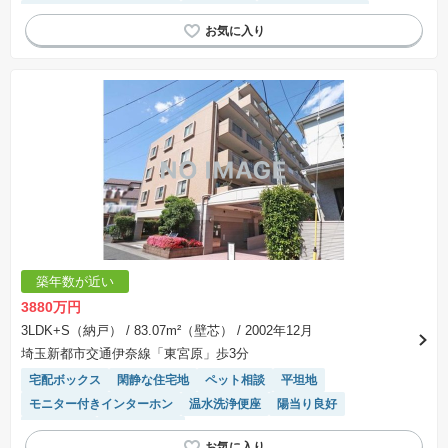
モニター付きインターホン
陽当り良好
システムキッチン
エレベーター
築年数が近い
3880万円
3LDK+S（納戸）
/ 83.07m²（壁芯）
/ 2002年12月
埼玉新都市交通伊奈線「東宮原」歩3分
宅配ボックス
閑静な住宅地
ペット相談
平坦地
モニター付きインターホン
温水洗浄便座
陽当り良好
浴室乾燥機
エレベーター