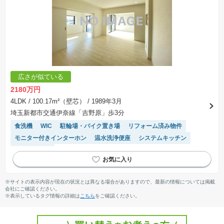
広さが似ている
2180万円
4LDK
/ 100.17m²（壁芯）
/ 1989年3月
埼玉新都市交通伊奈線「吉野原」歩3分
食洗機
WIC
駐輪場・バイク置き場
リフォーム済み物件
モニター付きインターホン
温水洗浄便座
システムキッチン
エレベーター
※サイトの表示内容が現在の状況とは異なる場合がありますので、最新の情報については掲載
会社にご確認ください。
※表示しているタグ情報の詳細は
こちら
をご確認ください。