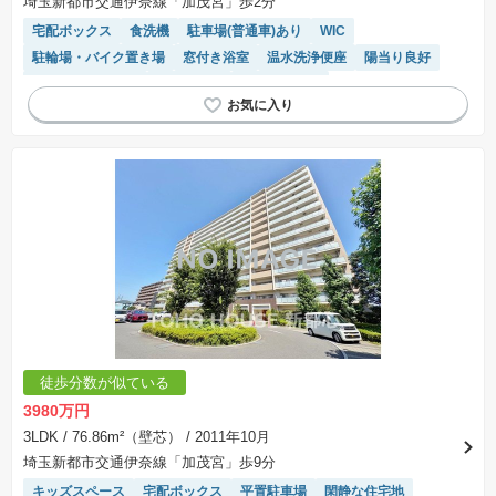
埼玉新都市交通伊奈線「加茂宮」歩2分
宅配ボックス
食洗機
駐車場(普通車)あり
WIC
駐輪場・バイク置き場
窓付き浴室
温水洗浄便座
陽当り良好
システムキッチン
浴室乾燥機
エレベーター
徒歩分数が似ている
3980万円
3LDK
/ 76.86m²（壁芯）
/ 2011年10月
埼玉新都市交通伊奈線「加茂宮」歩9分
キッズスペース
宅配ボックス
平置駐車場
閑静な住宅地