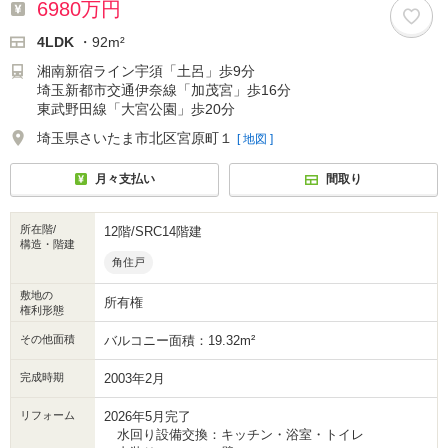
6980万円
4LDK
・92m²
湘南新宿ライン宇須「土呂」歩9分
埼玉新都市交通伊奈線「加茂宮」歩16分
東武野田線「大宮公園」歩20分
埼玉県さいたま市北区宮原町１
[ 地図 ]
月々支払い
間取り
所在階/
12階/SRC14階建
構造・階建
角住戸
敷地の
所有権
権利形態
その他面積
バルコニー面積：19.32m²
完成時期
2003年2月
リフォーム
2026年5月完了
水回り設備交換：キッチン・浴室・トイレ