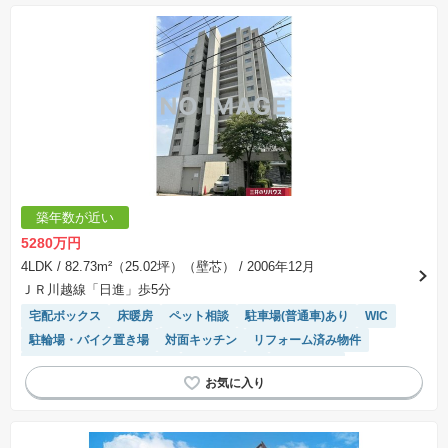
築年数が近い
5280万円
4LDK
/ 82.73m²（25.02坪）（壁芯）
/ 2006年12月
ＪＲ川越線「日進」歩5分
宅配ボックス
床暖房
ペット相談
駐車場(普通車)あり
WIC
駐輪場・バイク置き場
対面キッチン
リフォーム済み物件
モニター付きインターホン
温水洗浄便座
陽当り良好
システムキッチン
浴室乾燥機
エレベーター