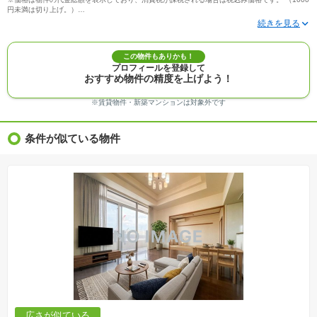
円未満は切り上げ。）
※写真に写っている、またはパース（絵）や間取り図に描かれている家具や車などは、特にコ
メントがない場合、販売価格に含まれません。
※敷地権利が定期借地権のものは価格に権利金を含みます。
※建築条件付き土地価格には、建物価格は含まれません。
この物件もありかも！
※物件情報は、原則として情報提供日の２日前に最終確認した情報です。
プロフィールを登録して
※完成予想図はいずれも外構、植栽、外観等実際のものとは多少異なることがあります。
おすすめ物件の精度を上げよう！
※モデルルーム・モデルハウス・展示場・ショールームの画像の場合、今回販売の物件と異な
る場合があります。
※ＣＧ合成の画像の場合、実際とは多少異なる場合があります。
※賃貸物件・新築マンションは対象外です
※物件特徴：販売戸数が複数の物件は、全ての住戸に該当しない項目もあります。
※完成後１年以上を経過した未入居物件が掲載される場合があります。ご了承ください。
※新着：物件情報が「SUUMO」に掲載された日から１週間表示されます。
条件が似ている物件
※価格更新：物件価格が変更された日から１週間表示されます。
※販売予定物件はすべて、販売開始するまで契約または予約の申込みはできません。
※購入の前には物件内容や契約条件についてご自身で十分な確認をしていただくようにお願い
いたします。
※建築条件土地の情報内に掲載されている、建物プラン例は、土地購入者の設計プランの参考
の一例であって、プランの採用可否は任意です。
※土地（建築条件なし）で「建物プラン例」が表記してある時、そのプラン例は特定の建築請
負会社によるもので、当該建築請負会社以外で建てた場合、同様のものが同価格で建てられる
とは限りません。また建築請負会社を特定するものではありません。
※建築条件付き土地とは、その土地に建築する建物の建築請負契約が、一定期間内に成立する
ことを条件として売買される土地のことをいいます。建築請負契約成立に向けて設計プランを
協議するため、土地購入者が自己の希望する建物の設計協議をするために必要な相当の期間の
交渉期間が設定され、その期間内で希望を満たすプランが実現できたかどうかにより結論を出
します。なお、この期間は概ね3ヶ月程度とされています。納得のいくプランが出来ず、建築請
負契約が成立しない場合、土地売買契約は白紙に戻り、土地契約にかかった代金（土地代金、
手付金など）は名目のいかんに関わらず、全て返却されます。
※課税対象物件の「価格」や「費用等」は消費税込みの「総額表示」で統一しています。
※「本体価格」とは、課税対象物件においては「消費税を除いた建物価格」と「土地価格」の
広さが似ている
合計額を指します。