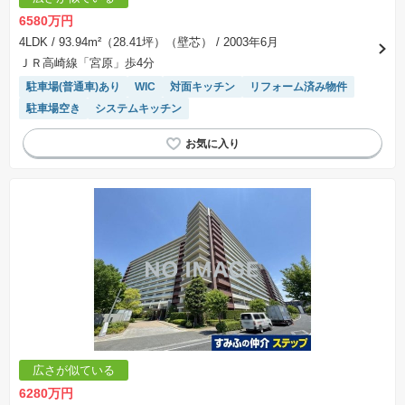
※課税対象物件は消費税込みの総額表示のため、不動産広告の販売価格には本体価格の金額は
6580万円
表示されておりません。
※取引にかかる費用：物件の契約手続き、決済、引き渡し時にかかる費用を表示しています。
4LDK
/ 93.94m²（28.41坪）（壁芯）
/ 2003年6月
不動産会社によって表記有無が異なるため、ご自身で十分な確認をしていただくようにお願い
ＪＲ高崎線「宮原」歩4分
いたします。
※掲載の省エネ性能ラベル内の物件・住棟・号室名称については最新のものに変更されている
駐車場(普通車)あり
WIC
対面キッチン
リフォーム済み物件
場合があります。
駐車場空き
システムキッチン
広さが似ている
6280万円