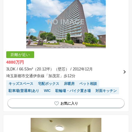
距離が近い
4880万円
3LDK
/ 66.53m²（20.12坪）（壁芯）
/ 2012年12月
埼玉新都市交通伊奈線「加茂宮」歩12分
キッズスペース
宅配ボックス
床暖房
ペット相談
駐車場(普通車)あり
WIC
駐輪場・バイク置き場
対面キッチン
温水洗浄便座
陽当り良好
システムキッチン
浴室乾燥機
エレベーター