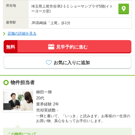
所在地
埼玉県上尾市谷津2-1-1 ショーサンプラザ5階(イト
ーヨーカ堂)
最寄駅
JR高崎線「上尾」歩1分
店舗の詳細を見る
無料
見学予約に進む
物件担当者
柳田一輝
20代
業界経験
2年
売却実績数
-
一輝と書いて、「いっき」と読みます。お客様の一生涯の
お買い物、真心をもってお手伝いします。
この物件について