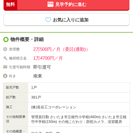
無料
見学予約に進む
物件概要・詳細
2万500円／月（委託(通勤)）
管理費
1万4700円／月
修繕積立金
即引渡可
引渡可能時期
南東
向き
販売戸数
1戸
総戸数
381戸
施工
(株)長谷工コーポレーション
その他制限事
管理員日勤 さいたま市立植竹小学校(460m) さいたま市立植
項
竹中学校(150m) その他こだわり：防犯カメラ、浴室暖房
その他概要・