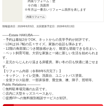
内装リフォーム：壁
その他：洗面所
※年月は一番古いリフォーム箇所を表します
内装リフォーム
情報提供日 : 2026年8月5日、次回更新予定日 : 2026年8月13日
――Estate HAKUBA――
・予約は最短2分でOK、ネットからの見学予約が好評です。
・LDKは16.7帖の広々サイズ。家族の会話も弾みます。
・12階の角部屋につき開放感があり、眺望も堪能できる住まい。
・ペット飼育可能。大切な家族と一緒に新しい生活を始められま
す。
・足元からじんわり温まる床暖房。寒い冬の日も快適に過ごせま
す。
【リフォーム内容（令和8年5月完了）】
・キッチン、トイレ交換。洗面台、ユニットバス塗装。
・全室クロス貼替、一部床張替、畳交換、襖、障子、照明等。
Public Relations ――――
◇無料駐車場完備のお店です。
◇店内に大型キッズスペースあり。
◇提携FPへの無料個別相談サービスが好評。