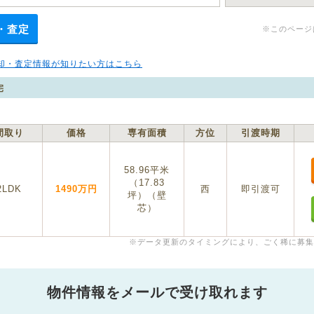
・査定
※このページ
却・査定情報が知りたい方はこちら
宅
間取り
価格
専有面積
方位
引渡時期
58.96平米
（17.83
2LDK
1490万円
西
即引渡可
坪）（壁
芯）
※データ更新のタイミングにより、ごく稀に募集
物件情報をメールで受け取れます