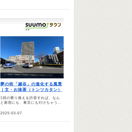
夢の街「越谷」の進化する風景
｜文・お抹茶（トンツカタン）
1回の乗り換えを許容すれば、なん
と新宿にも、東京にも行けちゃう。
どこにでも行ける街。それが僕が育
った北越谷である――。そう話すの
2025-03-07
は、お笑いコンビ「トンツカタン」
のお抹茶さん。生まれ育った越谷の
街について、ご自身の思い出と共に
綴っていただきました。