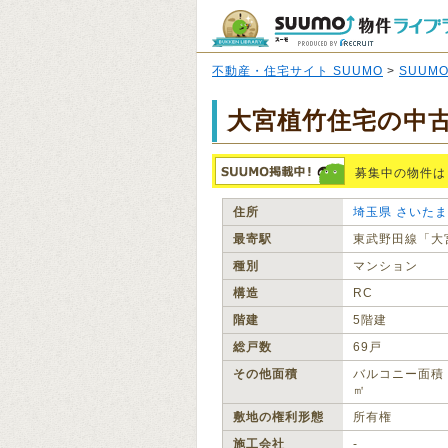
不動産・住宅サイト SUUMO
>
SUUM
大宮植竹住宅の中
募集中の物件は
住所
埼玉県
さいたま
最寄駅
東武野田線「大
種別
マンション
構造
RC
階建
5階建
総戸数
69戸
その他面積
バルコニー面積：
㎡
敷地の権利形態
所有権
施工会社
‐