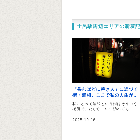
土呂駅周辺エリアの新着
「呑むほどに善き人」に近づく
街・浦和。ここで私の人生がは
じまった｜文・早乙女ぐりこ
私にとって浦和という街はそういう
（エッセイスト）
場所で、だから、いつ訪れても「あ
あ、帰ってきたな」と思う――。そ
う話すのは、日記やエッセイの執筆
2025-10-16
を行う早乙女ぐりこさん。人生の中
でもめまぐるしい変化に見舞われた
時期を過ごした浦和について綴って
いただきました。