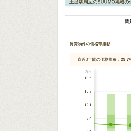
土呂駅周辺のSUUMO掲載の
賃
賃貸物件の価格帯推移
直近3年間の価格推移：
29.
万円
19.5
15.8
12.1
8.4