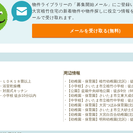
物件ライブラリーの「募集開始メール」にご登録
大宮植竹住宅の新着物件や物件探しに役立つ情報
ールで受け取れます。
メールを受け取る(無料)
周辺情報
ＬＤＫ１８畳以上
【幼稚園・保育園】植竹幼稚園(北区)：徒
浴室乾燥機
【小学校】さいたま市立植竹小学校：徒歩
対面式キッチン
【公園】盆栽中央緑地公園：徒歩9分（6
小学校 徒歩10分以内
【幼稚園・保育園】さいたま市立東大成保育
【中学校】さいたま市立植竹中学校：徒歩1
【幼稚園・保育園】大宮つぼみ保育園(北区
【幼稚園・保育園】さいたま市立大砂土保育
【幼稚園・保育園】大宮白百合幼稚園(北区
【幼稚園・保育園】明和幼稚園(北区)：徒歩