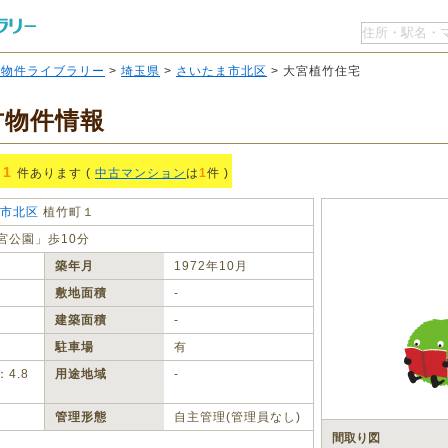
O物件ライブラリー
>
埼玉県
>
さいたま市北区
> 大宮植竹住宅
古物件情報
1
件あります (
中古マンション
は
1
件 )
市北区
植竹町１
宮公園」歩10分
築年月
1972年10月
敷地面積
‐
建築面積
‐
駐車場
有
4.8
用途地域
‐
管理形態
自主管理(管理員なし)
間取り図