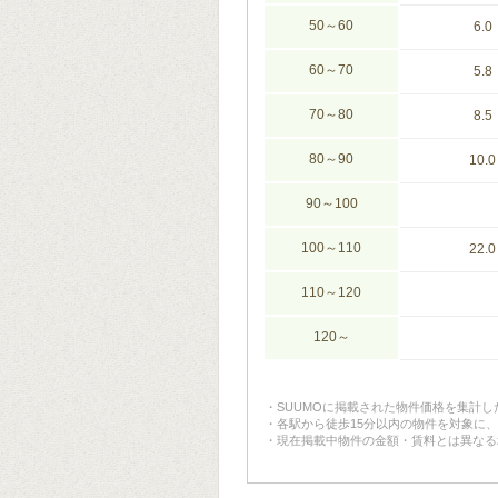
50～60
6.0
60～70
5.8
70～80
8.5
80～90
10.0
90～100
100～110
22.0
110～120
120～
SUUMOに掲載された物件価格を集計
各駅から徒歩15分以内の物件を対象に
現在掲載中物件の金額・賃料とは異なる