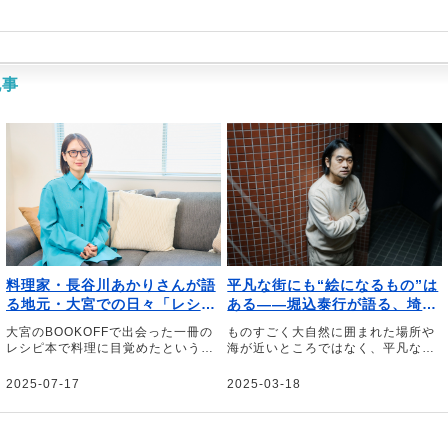
記事
料理家・長谷川あかりさんが語
平凡な街にも“絵になるもの”は
る地元・大宮での日々「レシピ
ある――堀込泰行が語る、埼
本との最初の出合いは、ステラ
玉・坂戸への愛と「エイリアン
大宮のBOOKOFFで出会った一冊の
ものすごく大自然に囲まれた場所や
タウンのBOOKOFFでした」
ズ」に刻まれた原風景
レシピ本で料理に目覚めたという、
海が近いところではなく、平凡な街
料理研究家の長谷川あかりさん。東
で育ったからこそ、平凡なもののな
京都心にもほど近く、幼少期の芸能
かに物語性を見出す癖がついたと思
2025-07-17
2025-03-18
活動を後押ししてくれたり、現在の
います――。そう話すのは、アーテ
キャリアのきっかけをくれた地元・
ィストの堀込泰行さん。地元・埼玉
大宮やその周辺の街について、お気
県坂戸市での思い出や「エイリアン
に入りのお店の情報とともにお話し
ズ」などの曲にも表れている原風景