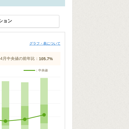
ション
グラフ・表について
年04月中央値の前年比：
105.7%
：中央値