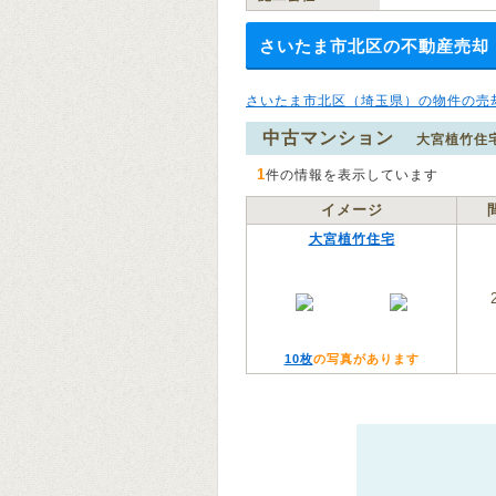
さいたま市北区の不動産売却
さいたま市北区（埼玉県）の物件の売
中古マンション
大宮植竹住
1
件の情報を表示しています
イメージ
大宮植竹住宅
10枚
の写真があります