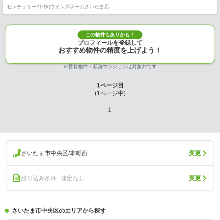
センチュリー21(株)ウインズホームさいたま店
この物件もありかも！
プロフィールを登録して
おすすめ物件の精度を上げよう！
※賃貸物件・新築マンションは対象外です
1
ページ目
(
1
ページ中)
1
さいたま市中央区/本町西
変更
絞り込み条件 : 指定なし
変更
さいたま市中央区のエリアから探す