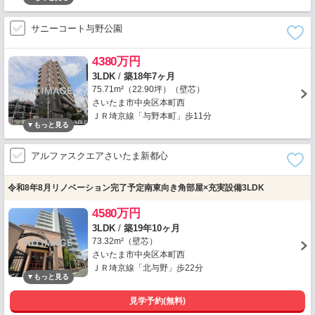
サニーコート与野公園
4380万円
3LDK
/
築18年7ヶ月
75.71m²（22.90坪）（壁芯）
さいたま市中央区本町西
ＪＲ埼京線「与野本町」歩11分
アルファスクエアさいたま新都心
令和8年8月リノベーション完了予定南東向き角部屋×充実設備3LDK
4580万円
3LDK
/
築19年10ヶ月
73.32m²（壁芯）
さいたま市中央区本町西
ＪＲ埼京線「北与野」歩22分
見学予約(無料)