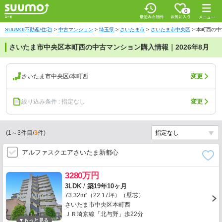
0
SUUMO[不動産/住宅]
>
中古マンション
>
埼玉県
>
さいたま市
>
さいたま市中央区
>
本町西の中
さいたま市中央区本町西の中古マンション購入情報｜2026年8月
さいたま市中央区/本町西
変更
絞り込み条件 : 指定なし
変更
(
1
～
3
件目/
3
件)
アルファスクエアさいたま新都心
3280万円
3LDK
/
築19年10ヶ月
73.32m²（22.17坪）（壁芯）
さいたま市中央区本町西
ＪＲ埼京線「北与野」歩22分