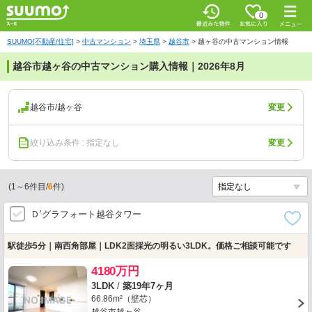
0
SUUMO[不動産/住宅]
>
中古マンション
>
埼玉県
>
越谷市
>
越ヶ谷の中古マンション情報
越谷市越ヶ谷の中古マンション購入情報｜2026年8月
越谷市/越ヶ谷
変更
絞り込み条件 : 指定なし
変更
(
1
～
6
件目/
6
件)
Ｄ’グラフォート越谷タワー
駅徒歩5分｜南西角部屋｜LDK2面採光の明るい3LDK。価格ご相談可能です
4180万円
3LDK
/
築19年7ヶ月
66.86m²（壁芯）