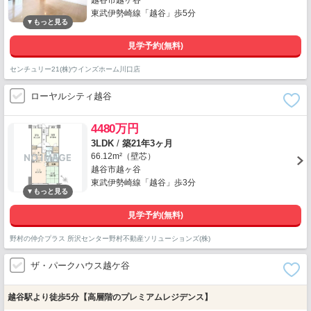
越谷市越ヶ谷
東武伊勢崎線「越谷」歩5分
見学予約(無料)
センチュリー21(株)ウインズホーム川口店
ローヤルシティ越谷
4480万円
3LDK
/
築21年3ヶ月
66.12m²（壁芯）
越谷市越ヶ谷
東武伊勢崎線「越谷」歩3分
見学予約(無料)
野村の仲介プラス 所沢センター野村不動産ソリューションズ(株)
ザ・パークハウス越ケ谷
越谷駅より徒歩5分【高層階のプレミアムレジデンス】