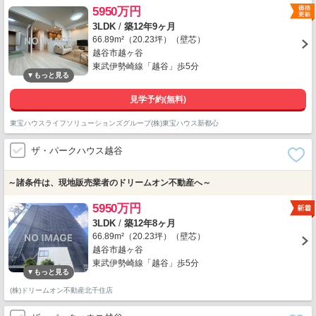
5950万円
3LDK
/
築12年9ヶ月
66.89m²（20.23坪）（壁芯）
越谷市越ヶ谷
東武伊勢崎線「越谷」歩5分
見学予約(無料)
東宝ハウスライフソリューションズグループ(株)東宝ハウス新都心
ザ・パークハウス越谷
～諸条件は、現地販売業者のドリームオン不動産へ～
5950万円
3LDK
/
築12年8ヶ月
66.89m²（20.23坪）（壁芯）
越谷市越ヶ谷
東武伊勢崎線「越谷」歩5分
(株)ドリームオン不動産北千住店