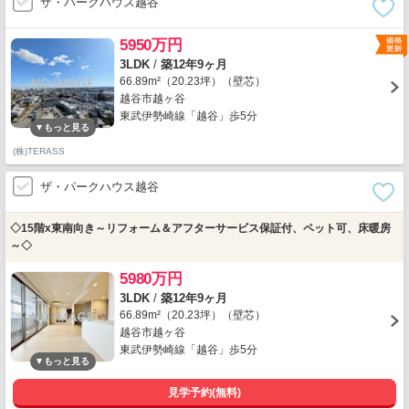
ザ・パークハウス越谷
5950万円
3LDK
/
築12年9ヶ月
66.89m²（20.23坪）（壁芯）
越谷市越ヶ谷
東武伊勢崎線「越谷」歩5分
(株)TERASS
ザ・パークハウス越谷
◇15階x東南向き～リフォーム＆アフターサービス保証付、ペット可、床暖房
～◇
5980万円
3LDK
/
築12年9ヶ月
66.89m²（20.23坪）（壁芯）
越谷市越ヶ谷
東武伊勢崎線「越谷」歩5分
見学予約(無料)