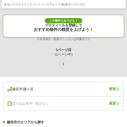
東宝ハウスライフソリューションズグループ(株)東宝ハウス川口
この物件もありかも！
プロフィールを登録して
おすすめ物件の精度を上げよう！
※賃貸物件・新築マンションは対象外です
1
ページ目
(
1
ページ中)
1
越谷市/越ヶ谷
変更
絞り込み条件 : 指定なし
変更
越谷市のエリアから探す