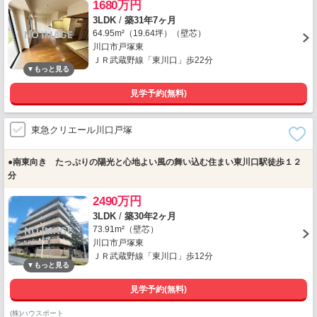
1680万円
3LDK
/
築31年7ヶ月
64.95m²（19.64坪）（壁芯）
川口市戸塚東
ＪＲ武蔵野線「東川口」歩22分
見学予約(無料)
東急クリエール川口戸塚
●南東向き たっぷりの陽光と心地よい風の舞い込む住まい東川口駅徒歩１２
分
2490万円
3LDK
/
築30年2ヶ月
73.91m²（壁芯）
川口市戸塚東
ＪＲ武蔵野線「東川口」歩12分
見学予約(無料)
(株)ハウスポート