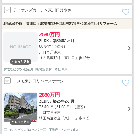
ライオンズガーデン東川口けやき…
JR武蔵野線「東川口」駅徒歩12分×総戸数74戸×2014年3月リフォーム
2580万円
2LDK
/
築30年1ヶ月
60.84m²（壁芯）
川口市戸塚東
ＪＲ武蔵野線「東川口」歩12分
(株)大京穴吹不動産川口店/電話受付→本社:東京
コスモ東川口リバーステージ
2880万円
3LDK
/
築25年2ヶ月
72.59m²（21.95坪）（壁芯）
川口市戸塚東
埼玉高速鉄道「東川口」歩18分
三井のリハウス川口センター三井不動産リアルティ(株)