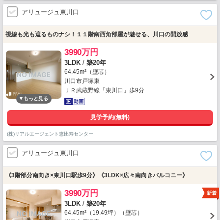
アリュージュ東川口
視線も光も遮るものナシ！１１階南西角部屋が魅せる、川口の開放感
3990万円
3LDK
/
築20年
64.45m²（壁芯）
川口市戸塚東
ＪＲ武蔵野線「東川口」歩9分
見学予約(無料)
(株)リアルエージェント恵比寿センター
アリュージュ東川口
《3階部分南向き×東川口駅歩9分》《3LDK×広々南向きバルコニー》
3990万円
3LDK
/
築20年
64.45m²（19.49坪）（壁芯）