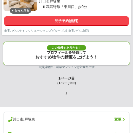
川口市戸塚東
ＪＲ武蔵野線「東川口」歩9分
見学予約(無料)
東宝ハウスライフソリューションズグループ(株)東宝ハウス浦和
この物件もありかも！
プロフィールを登録して
おすすめ物件の精度を上げよう！
※賃貸物件・新築マンションは対象外です
1
ページ目
(
1
ページ中)
1
川口市/戸塚東
変更