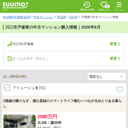
0
SUUMO[不動産/住宅]
>
中古マンション
>
埼玉県
>
川口市
>
戸塚東の中古マンション情報
川口市戸塚東の中古マンション購入情報｜2026年8月
川口市/戸塚東
変更
絞り込み条件 : 指定なし
変更
(
1
～
8
件目/
8
件)
アリュージュ東川口
2路線が織りなす、都心直結のスマ―トライフ都心へつながるゆとりある暮ら
し
2980万円
3LDK
/
築20年