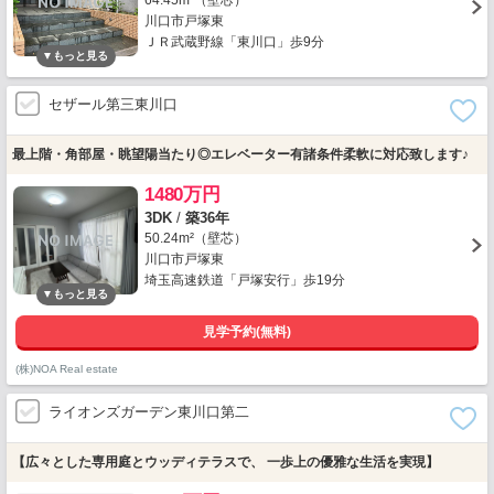
64.45m²（壁芯）
川口市戸塚東
ＪＲ武蔵野線「東川口」歩9分
セザール第三東川口
最上階・角部屋・眺望陽当たり◎エレベーター有諸条件柔軟に対応致します♪
1480万円
3DK
/
築36年
50.24m²（壁芯）
川口市戸塚東
埼玉高速鉄道「戸塚安行」歩19分
見学予約(無料)
(株)NOA Real estate
ライオンズガーデン東川口第二
【広々とした専用庭とウッディテラスで、 一歩上の優雅な生活を実現】