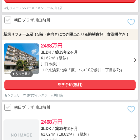
(株)フォーメンバーズイオンモール川口店
朝日プラザ川口前川
新規リフォーム済！5階・南向きにつき陽当たり＆眺望良好！食洗機付き！
2498万円
3LDK
/
築39年2ヶ月
61.62m²（壁芯）
川口市前川
ＪＲ京浜東北線「蕨」バス10分前川一丁目歩7分
見学予約(無料)
センチュリー21(株)ウインズホーム川口店
朝日プラザ川口前川
2498万円
3LDK
/
築39年2ヶ月
61.62m²（18.63坪）（壁芯）