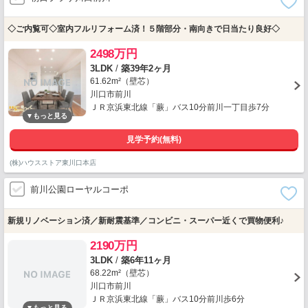
◇ご内覧可◇室内フルリフォーム済！５階部分・南向きで日当たり良好◇
2498万円
3LDK
/
築39年2ヶ月
61.62m²（壁芯）
川口市前川
ＪＲ京浜東北線「蕨」バス10分前川一丁目歩7分
見学予約(無料)
(株)ハウスストア東川口本店
前川公園ローヤルコーポ
新規リノベーション済／新耐震基準／コンビニ・スーパー近くで買物便利♪
2190万円
3LDK
/
築6年11ヶ月
68.22m²（壁芯）
川口市前川
ＪＲ京浜東北線「蕨」バス10分前川歩6分