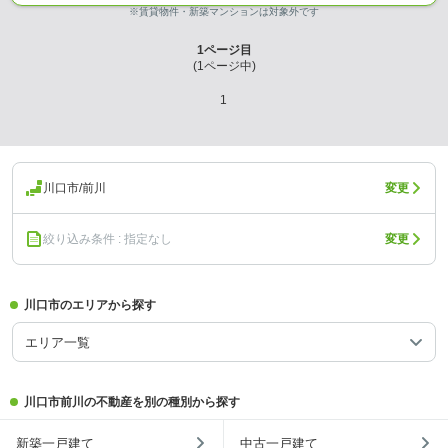
※賃貸物件・新築マンションは対象外です
1
ページ目
(
1
ページ中)
1
川口市/前川
変更
絞り込み条件 : 指定なし
変更
川口市のエリアから探す
エリア一覧
川口市前川の不動産を別の種別から探す
新築一戸建て
中古一戸建て