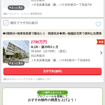
川口市前川
ＪＲ京浜東北線「蕨」バス10分前川一丁目歩7分
(株)ハウスドゥ・ジャパン新田駅前店
朝日プラザ川口前川
◆6階部分×南東角部屋で陽当たり・眺望良好◆買い物施設充実で便利な住環境
2790万円
4LDK
/
築39年2ヶ月
78.52m²（23.75坪）（壁芯）
川口市前川
ＪＲ京浜東北線「蕨」バス9分前川一丁目歩6分
見学予約(無料)
(株)タカラレーベンリアルネット浦和センター
この物件もありかも！
プロフィールを登録して
おすすめ物件の精度を上げよう！