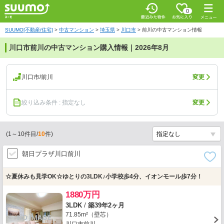
0
SUUMO[不動産/住宅]
>
中古マンション
>
埼玉県
>
川口市
>
前川の中古マンション情報
川口市前川の中古マンション購入情報｜2026年8月
川口市/前川
変更
絞り込み条件 : 指定なし
変更
(
1
～
10
件目/
10
件)
朝日プラザ川口前川
☆夏休みも見学OK☆ゆとりの3LDK♪小学校歩4分、イオンモール歩7分！
1880万円
3LDK
/
築39年2ヶ月
71.85m²（壁芯）