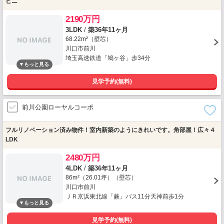
ビニ
2190万円
3LDK
/
築36年11ヶ月
68.22m²（壁芯）
川口市前川
埼玉高速鉄道「鳩ヶ谷」歩34分
見学予約(無料)
前川公園ローヤルコーポ
フルリノベーション済み物件！室内新築のようにきれいです。角部屋！広々４
LDK
2480万円
4LDK
/
築36年11ヶ月
86m²（26.01坪）（壁芯）
川口市前川
ＪＲ京浜東北線「蕨」バス11分天神前歩1分
見学予約(無料)