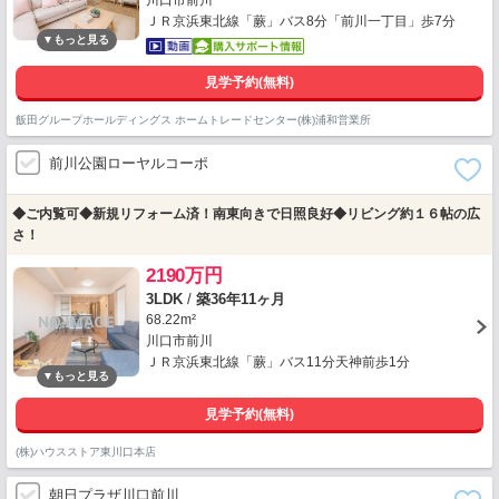
川口市前川
ＪＲ京浜東北線「蕨」バス8分「前川一丁目」歩7分
見学予約(無料)
飯田グループホールディングス ホームトレードセンター(株)浦和営業所
前川公園ローヤルコーポ
◆ご内覧可◆新規リフォーム済！南東向きで日照良好◆リビング約１６帖の広
さ！
2190万円
3LDK
/
築36年11ヶ月
68.22m²
川口市前川
ＪＲ京浜東北線「蕨」バス11分天神前歩1分
見学予約(無料)
(株)ハウスストア東川口本店
朝日プラザ川口前川