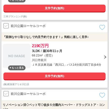
見学予約(無料)
三幸プランニング(株)
前川公園ローヤルコーポ
『面倒なやり取りなしで内見予約できます！』気軽に楽しく見学♪
2190万円
3LDK
/
築36年11ヶ月
68.22m²（壁芯）
川口市前川
ＪＲ京浜東北線「西川口」バス14分前川四丁目歩4分
見学予約(無料)
(株)尾張屋アリオ川口店
前川公園ローヤルコーポ
リノベーション済◇ペット可◇徒歩５分圏内スーパー・ドラッグストア・コン