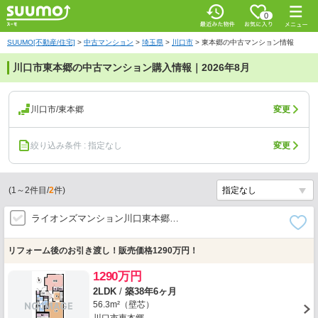
0
SUUMO[不動産/住宅]
>
中古マンション
>
埼玉県
>
川口市
>
東本郷の中古マンション情報
川口市東本郷の中古マンション購入情報｜2026年8月
川口市/東本郷
変更
絞り込み条件 : 指定なし
変更
(
1
～
2
件目/
2
件)
ライオンズマンション川口東本郷…
リフォーム後のお引き渡し！販売価格1290万円！
1290万円
2LDK
/
築38年6ヶ月
56.3m²（壁芯）