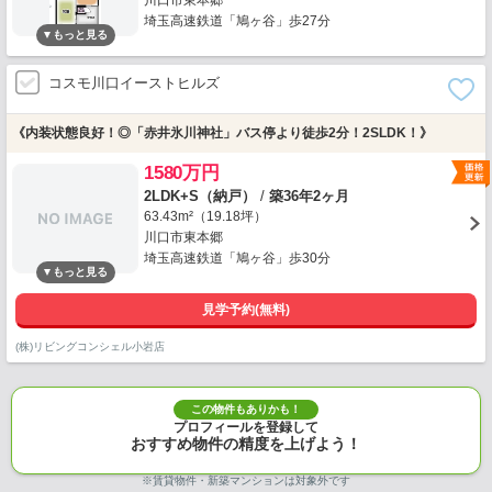
川口市東本郷
埼玉高速鉄道「鳩ヶ谷」歩27分
コスモ川口イーストヒルズ
《内装状態良好！◎「赤井氷川神社」バス停より徒歩2分！2SLDK！》
1580万円
2LDK+S（納戸）
/
築36年2ヶ月
63.43m²（19.18坪）
川口市東本郷
埼玉高速鉄道「鳩ヶ谷」歩30分
見学予約(無料)
(株)リビングコンシェル小岩店
この物件もありかも！
プロフィールを登録して
おすすめ物件の精度を上げよう！
※賃貸物件・新築マンションは対象外です