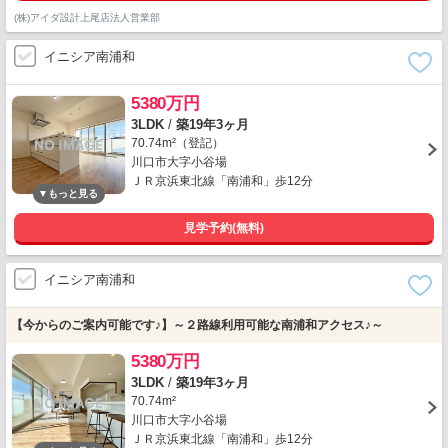
(株)アイダ設計上尾店法人営業部
イニシア南浦和
5380万円
3LDK
/
築19年3ヶ月
70.74m²（登記）
川口市大字小谷場
ＪＲ京浜東北線「南浦和」歩12分
見学予約(無料)
イニシア南浦和
【今からのご案内可能です♪】～２路線利用可能な南浦和アクセス♪～
5380万円
3LDK
/
築19年3ヶ月
70.74m²
川口市大字小谷場
ＪＲ京浜東北線「南浦和」歩12分