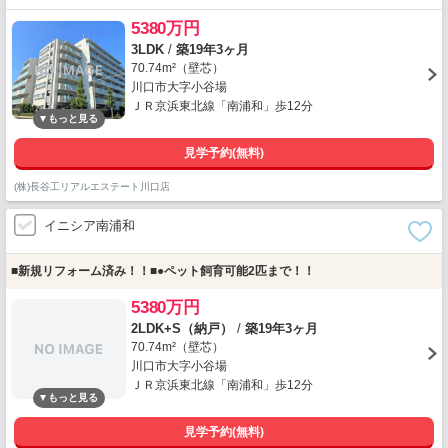
5380万円
3LDK
/
築19年3ヶ月
70.74m²（壁芯）
川口市大字小谷場
ＪＲ京浜東北線「南浦和」歩12分
見学予約(無料)
(株)長谷工リアルエステート川口店
イニシア南浦和
■新規リフォーム済み！！■●ペット飼育可能2匹まで！！
5380万円
2LDK+S（納戸）
/
築19年3ヶ月
70.74m²（壁芯）
川口市大字小谷場
ＪＲ京浜東北線「南浦和」歩12分
見学予約(無料)