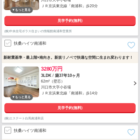
川口市大字小谷場
ＪＲ京浜東北線「南浦和」歩20分
見学予約(無料)
(株)中央住宅ポラス住まいの情報館南浦和営業所
扶桑ハイツ南浦和
新耐震基準・最上階×南向き。新規リノベで快適な空間に生まれ変わります！
3280万円
3LDK
/
築37年10ヶ月
62m²（壁芯）
川口市大字小谷場
ＪＲ京浜東北線「南浦和」歩14分
見学予約(無料)
(株)エステート白馬南浦和店
扶桑ハイツ南浦和