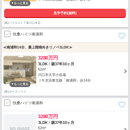
見学予約(無料)
(株)ハウスストア東川口本店
扶桑ハイツ南浦和
≪南浦和14分、最上階南向きリノベ3LDK≫
3280万円
3LDK
/
築37年10ヶ月
62m²
川口市大字小谷場
ＪＲ京浜東北線「南浦和」歩14分
(株)ホープハウス
扶桑ハイツ南浦和
3280万円
3LDK
/
築37年10ヶ月
62m²