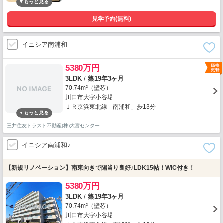
見学予約(無料)
イニシア南浦和
5380万円
3LDK
/
築19年3ヶ月
70.74m²（壁芯）
川口市大字小谷場
ＪＲ京浜東北線「南浦和」歩13分
三井住友トラスト不動産(株)大宮センター
イニシア南浦和♪
【新規リノベーション】南東向きで陽当り良好♪LDK15帖！WIC付き！
5380万円
3LDK
/
築19年3ヶ月
70.74m²（壁芯）
川口市大字小谷場