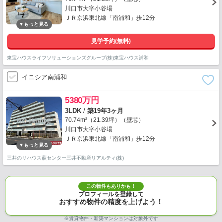
川口市大字小谷場
ＪＲ京浜東北線「南浦和」歩12分
見学予約(無料)
東宝ハウスライフソリューションズグループ(株)東宝ハウス浦和
イニシア南浦和
5380万円
3LDK
/
築19年3ヶ月
70.74m²（21.39坪）（壁芯）
川口市大字小谷場
ＪＲ京浜東北線「南浦和」歩12分
三井のリハウス蕨センター三井不動産リアルティ(株)
この物件もありかも！
プロフィールを登録して
おすすめ物件の精度を上げよう！
※賃貸物件・新築マンションは対象外です