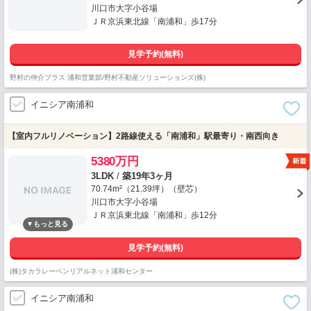
川口市大字小谷場
ＪＲ京浜東北線「南浦和」歩17分
見学予約(無料)
野村の仲介プラス 浦和営業部/野村不動産ソリューションズ(株)
イニシア南浦和
【室内フルリノベーション】2路線使える「南浦和」駅最寄り・南西向き
5380万円
3LDK
/
築19年3ヶ月
70.74m²（21.39坪）（壁芯）
川口市大字小谷場
ＪＲ京浜東北線「南浦和」歩12分
見学予約(無料)
(株)タカラレーベンリアルネット浦和センター
イニシア南浦和