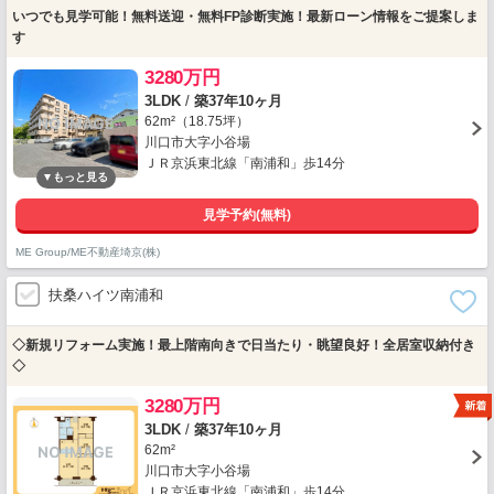
いつでも見学可能！無料送迎・無料FP診断実施！最新ローン情報をご提案しま
す
3280万円
3LDK
/
築37年10ヶ月
62m²（18.75坪）
川口市大字小谷場
ＪＲ京浜東北線「南浦和」歩14分
見学予約(無料)
ME Group/ME不動産埼京(株)
扶桑ハイツ南浦和
◇新規リフォーム実施！最上階南向きで日当たり・眺望良好！全居室収納付き
◇
3280万円
3LDK
/
築37年10ヶ月
62m²
川口市大字小谷場
ＪＲ京浜東北線「南浦和」歩14分