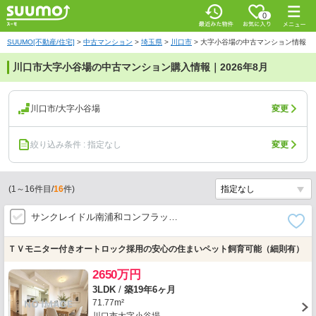
0
SUUMO[不動産/住宅]
>
中古マンション
>
埼玉県
>
川口市
>
大字小谷場の中古マンション情報
川口市大字小谷場の中古マンション購入情報｜2026年8月
川口市/大字小谷場
変更
絞り込み条件 : 指定なし
変更
(
1
～
16
件目/
16
件)
サンクレイドル南浦和コンフラッ…
ＴＶモニター付きオートロック採用の安心の住まいペット飼育可能（細則有）
2650万円
3LDK
/
築19年6ヶ月
71.77m²