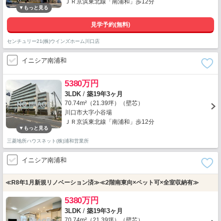
ＪＲ京浜東北線「南浦和」歩12分
見学予約(無料)
センチュリー21(株)ウインズホーム川口店
イニシア南浦和
5380万円
3LDK
/
築19年3ヶ月
70.74m²（21.39坪）（壁芯）
川口市大字小谷場
ＪＲ京浜東北線「南浦和」歩12分
三菱地所ハウスネット(株)浦和営業所
イニシア南浦和
≪R8年1月新規リノベーション済≫≪2階南東向×ペット可×全室収納有≫
5380万円
3LDK
/
築19年3ヶ月
70.74m²（21.39坪）（壁芯）