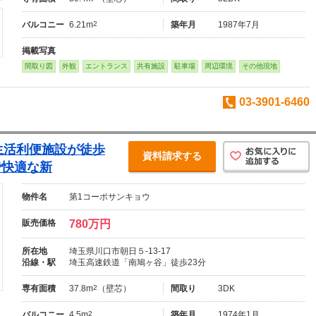
バルコニー
6.21m
2
築年月
1987年7月
掲載写真
間取り図
外観
エントランス
共有施設
駐車場
周辺環境
その他現地
03-3901-6460
生活利便施設が徒歩
資料請求する
で快適な新
物件名
第1コーポサンキョウ
販売価格
780万円
所在地
埼玉県川口市朝日５-13-17
沿線・駅
埼玉高速鉄道「南鳩ヶ谷」徒歩23分
専有面積
37.8m
2
（壁芯）
間取り
3DK
バルコニー
4.5m
2
築年月
1974年1月