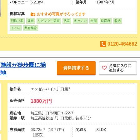
バルコニー
6.21m
2
築年月
1987年7月
掲載写真
おすすめ写真がそろってます
間取り図
外観
リビング・居室
浴室
キッチン
玄関
洗面所
収納
トイレ
共有施設
0120-464682
便施設が徒歩圏に揃
資料請求する
宅地
物件名
エンゼルハイム川口第3
販売価格
1880万円
所在地
埼玉県川口市朝日１-22-7
沿線・駅
埼玉高速鉄道「川口元郷」徒歩13分
専有面積
63.72m
2
（19.27坪）
間取り
3LDK
（壁芯）