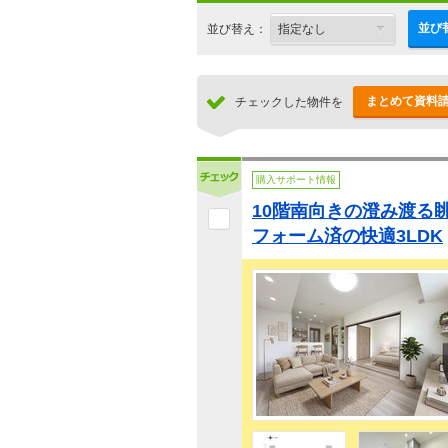
並び
並び替え：
まとめて資料
チェックした物件を
購入サポート情報
10階南向きの澄み渡る
フォーム済の快適3LDK