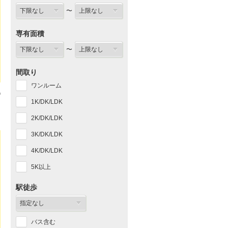
〜
専有面積
〜
間取り
ワンルーム
1K/DK/LDK
2K/DK/LDK
3K/DK/LDK
4K/DK/LDK
5K以上
駅徒歩
バス含む