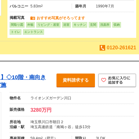
バルコニー
5.83m
2
築年月
1990年7月
掲載写真
おすすめ写真がそろってます
間取り図
外観
リビング・居室
浴室
キッチン
玄関
洗面所
収納
トイレ
エントランス
0120-261621
】◇10階・南向き
資料請求する
実施
物件名
ライオンズガーデン川口
販売価格
3280万円
所在地
埼玉県川口市朝日２
沿線・駅
埼玉高速鉄道「南鳩ヶ谷」徒歩13分
専有面積
59.4m
2
（壁芯）
間取り
3LDK