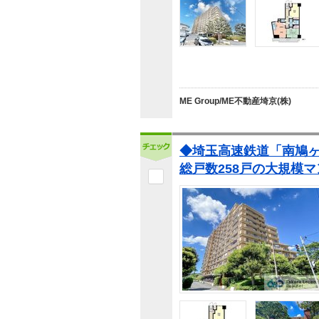
ME Group/ME不動産埼京(株)
◆埼玉高速鉄道「南鳩ヶ
総戸数258戸の大規模