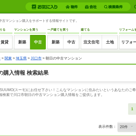
の中古マンション購入をサポートする情報サイトです。
りる
マンションを買う
一戸建てを買う
建てる
リフォーム
賃貸
新築
中古
新築
中古
注文住宅
土地
リフォ
ン
>
関東
>
埼玉県
>
川口市
> 朝日の中古マンション
の購入情報 検索結果
SUUMO(スーモ)にお任せ下さい！こんなマンションに住みたいというあなたのご
情報検索で川口市朝日の中古マンション購入情報をご提供します。
1
表示件数：