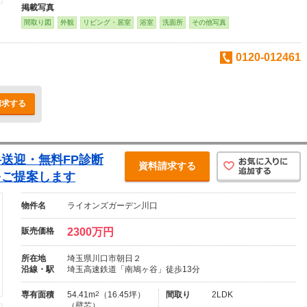
掲載写真
間取り図
外観
リビング・居室
浴室
洗面所
その他写真
0120-012461
請求する
送迎・無料FP診断
資料請求する
をご提案します
物件名
ライオンズガーデン川口
販売価格
2300万円
所在地
埼玉県川口市朝日２
沿線・駅
埼玉高速鉄道「南鳩ヶ谷」徒歩13分
専有面積
54.41m
2
（16.45坪）
間取り
2LDK
（壁芯）