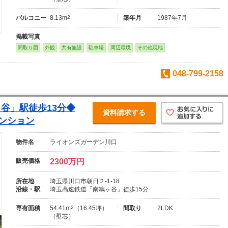
バルコニー
8.13m
2
築年月
1987年7月
掲載写真
間取り図
外観
共有施設
駐車場
周辺環境
その他現地
048-799-2158
谷」駅徒歩13分◆
資料請求する
マンション
物件名
ライオンズガーデン川口
販売価格
2300万円
所在地
埼玉県川口市朝日２-1-18
沿線・駅
埼玉高速鉄道「南鳩ヶ谷」徒歩15分
専有面積
54.41m
2
（16.45坪）
間取り
2LDK
（壁芯）