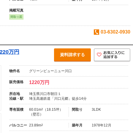
掲載写真
間取り図
03-6302-0930
220万円
資料請求する
物件名
グリーンビューニュー川口
販売価格
1220万円
所在地
埼玉県川口市朝日１
沿線・駅
埼玉高速鉄道「川口元郷」徒歩14分
専有面積
60.01m
2
（18.15坪）
間取り
3LDK
（壁芯）
バルコニー
23.89m
2
築年月
1978年12月