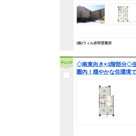
(株)ウィル赤羽営業所
◇南東向き×3階部分◇
圏内！穏やかな住環境