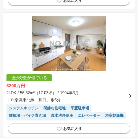
徒歩分数が似ている
3200万円
2LDK
/ 56.32m²（17.03坪）
/ 1994年3月
ＪＲ京浜東北線「川口」歩6分
システムキッチン
閑静な住宅地
平置駐車場
駐輪場・バイク置き場
温水洗浄便座
エレベーター
浴室乾燥機
駐車場(普通車)あり
陽当り良好