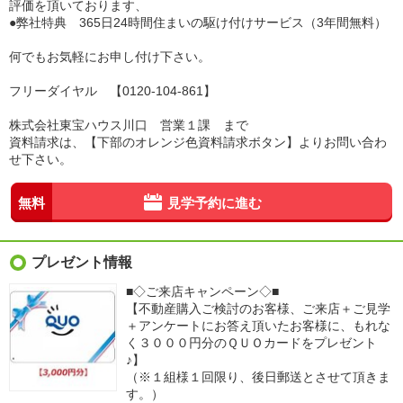
評価を頂いております、
●弊社特典 365日24時間住まいの駆け付けサービス（3年間無料）
何でもお気軽にお申し付け下さい。
フリーダイヤル 【0120-104-861】
株式会社東宝ハウス川口 営業１課 まで
資料請求は、【下部のオレンジ色資料請求ボタン】よりお問い合わ
せ下さい。
無料
見学予約に進む
プレゼント情報
■◇ご来店キャンペーン◇■
【不動産購入ご検討のお客様、ご来店＋ご見学
＋アンケートにお答え頂いたお客様に、もれな
く３０００円分のＱＵＯカードをプレゼント
♪】
（※１組様１回限り、後日郵送とさせて頂きま
す。）