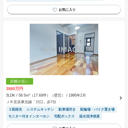
駐車場(普通車)あり
陽当り良好
距離が近い
3880万円
3LDK
/ 58.5m²（17.69坪）（壁芯）
/ 1995年2月
ＪＲ京浜東北線「川口」歩7分
３面採光
システムキッチン
駐車場空き
駐輪場・バイク置き場
モニター付きインターホン
宅配ボックス
温水洗浄便座
エレベーター
駐車場(普通車)あり
陽当り良好