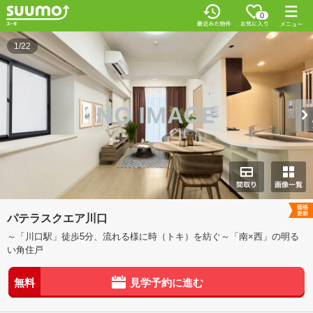
0
1/22
パテラスクエア川口
～「川口駅」徒歩5分、流れる様に時（トキ）を紡ぐ～「南×西」の明る
い角住戸
無料
見学予約に進む