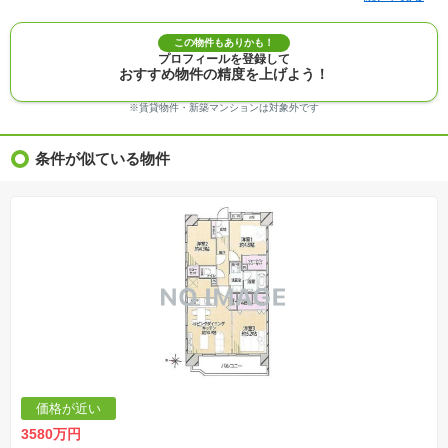
メントがない場合、販売価格に含まれません。
※敷地権利が定期借地権のものは価格に権利金を含みます。
※建築条件付き土地価格には、建物価格は含まれません。
この物件もありかも！
※物件情報は、原則として情報提供日の２日前に最終確認した情報です。
プロフィールを登録して
※完成予想図はいずれも外構、植栽、外観等実際のものとは多少異なることがあります。
おすすめ物件の精度を上げよう！
※モデルルーム・モデルハウス・展示場・ショールームの画像の場合、今回販売の物件と異な
る場合があります。
※ＣＧ合成の画像の場合、実際とは多少異なる場合があります。
※賃貸物件・新築マンションは対象外です
※物件特徴：販売戸数が複数の物件は、全ての住戸に該当しない項目もあります。
※完成後１年以上を経過した未入居物件が掲載される場合があります。ご了承ください。
※新着：物件情報が「SUUMO」に掲載された日から１週間表示されます。
条件が似ている物件
※価格更新：物件価格が変更された日から１週間表示されます。
※販売予定物件はすべて、販売開始するまで契約または予約の申込みはできません。
※購入の前には物件内容や契約条件についてご自身で十分な確認をしていただくようにお願い
いたします。
※建築条件土地の情報内に掲載されている、建物プラン例は、土地購入者の設計プランの参考
の一例であって、プランの採用可否は任意です。
※土地（建築条件なし）で「建物プラン例」が表記してある時、そのプラン例は特定の建築請
負会社によるもので、当該建築請負会社以外で建てた場合、同様のものが同価格で建てられる
とは限りません。また建築請負会社を特定するものではありません。
※建築条件付き土地とは、その土地に建築する建物の建築請負契約が、一定期間内に成立する
ことを条件として売買される土地のことをいいます。建築請負契約成立に向けて設計プランを
協議するため、土地購入者が自己の希望する建物の設計協議をするために必要な相当の期間の
交渉期間が設定され、その期間内で希望を満たすプランが実現できたかどうかにより結論を出
します。なお、この期間は概ね3ヶ月程度とされています。納得のいくプランが出来ず、建築請
負契約が成立しない場合、土地売買契約は白紙に戻り、土地契約にかかった代金（土地代金、
手付金など）は名目のいかんに関わらず、全て返却されます。
※課税対象物件の「価格」や「費用等」は消費税込みの「総額表示」で統一しています。
※「本体価格」とは、課税対象物件においては「消費税を除いた建物価格」と「土地価格」の
価格が近い
合計額を指します。
※課税対象物件は消費税込みの総額表示のため、不動産広告の販売価格には本体価格の金額は
3580万円
表示されておりません。