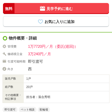
無料
見学予約に進む
物件概要・詳細
1万7720円／月（委託(巡回)）
管理費
3万240円／月
修繕積立金
即引渡可
引渡可能時期
西
向き
販売戸数
1戸
総戸数
20戸
その他概要・
担当者：落合秀明
特記事項
即引渡可
ペット相談
駐輪場