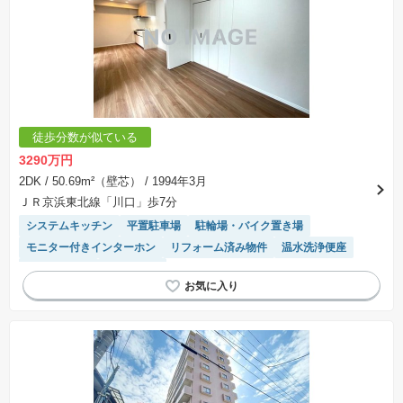
徒歩分数が似ている
3290万円
2DK
/ 50.69m²（壁芯）
/ 1994年3月
ＪＲ京浜東北線「川口」歩7分
システムキッチン
平置駐車場
駐輪場・バイク置き場
モニター付きインターホン
リフォーム済み物件
温水洗浄便座
エレベーター
浴室乾燥機