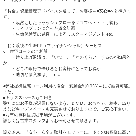
『お金』資産管理アドバイスを通して、お客様を■安心■へと導きま
す。
・漠然としたキャッシュフローをグラフへ・・・可視化
・ライフプランに合った資金計画
・生命保険等の見直しによるリスクマネジメント etc...
→お引渡後の生涯FP（ファイナンシャル）サービス
○ 住宅ローンのご相談
・繰り上げ返済は、「いつ」、「どのくらい」するのが効果的
か、
・どこの銀行で借りるとお客様にとってお得か、
・適切な借入額は、 etc...
●弊社提携住宅ローン利用の場合、変動金利0.95%～にて融資可能。
また、
■キッズスペースもご用意
弊社にはお子様が退屈しないよう、ＤＶＤ、おもちゃ、絵本、ぬり
えなどキッズスペースも充実させておりますので、ご安心下さい。
■お車の無料提携駐車場がございます。
詳しくは営業スタッフよりお伝えさせて頂きます。
設立以来、『安心・安全』取引をモットーに、多くのお客様に高い