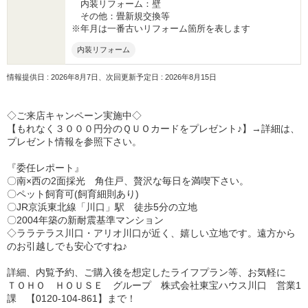
内装リフォーム：壁
その他：畳新規交換等
※年月は一番古いリフォーム箇所を表します
内装リフォーム
情報提供日 : 2026年8月7日、次回更新予定日 : 2026年8月15日
◇ご来店キャンペーン実施中◇
【もれなく３０００円分のＱＵＯカードをプレゼント♪】→詳細は、
プレゼント情報を参照下さい。
『委任レポート』
〇南×西の2面採光 角住戸、贅沢な毎日を満喫下さい。
〇ペット飼育可(飼育細則あり)
〇JR京浜東北線「川口」駅 徒歩5分の立地
〇2004年築の新耐震基準マンション
◇ララテラス川口・アリオ川口が近く、嬉しい立地です。遠方から
のお引越しでも安心ですね♪
詳細、内覧予約、ご購入後を想定したライフプラン等、お気軽に
ＴＯＨＯ ＨＯＵＳＥ グループ 株式会社東宝ハウス川口 営業1
課 【0120-104-861】まで！