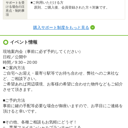
■ご利用いただける方
サポートを受
ける場合の注
原則、ご購入後、会員登録された方々対象です。
意点・制約事
項
購入サポート制度をもっと見る
イベント情報
現地案内会（事前に必ず予約してください）
日程／公開中
時間／9:30～20:00
■ご案内方法
ご自宅へお迎え・最寄り駅等でお待ち合わせ、弊社へのご来社な
ど、ご相談下さい。
ご希望あれば周辺環境、お客様の希望に合わせた物件などもご紹介
させて頂きます。
■ご予約方法
事前に鍵の手配等必要な場合が御座いますので、お早目にご連絡を
頂けると幸いです。
■その他、各種ご相談もお気軽にどうぞ！
○ 専属ファイナンシャルプランナーによる