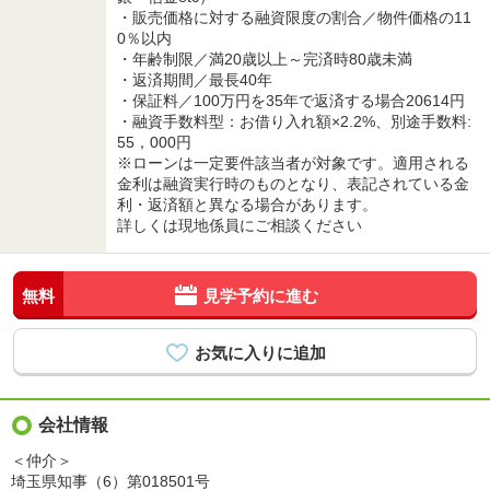
・販売価格に対する融資限度の割合／物件価格の11
0％以内
・年齢制限／満20歳以上～完済時80歳未満
・返済期間／最長40年
・保証料／100万円を35年で返済する場合20614円
・融資手数料型：お借り入れ額×2.2%、別途手数料:
55，000円
※ローンは一定要件該当者が対象です。適用される
金利は融資実行時のものとなり、表記されている金
利・返済額と異なる場合があります。
詳しくは現地係員にご相談ください
無料
見学予約に進む
会社情報
＜仲介＞
埼玉県知事（6）第018501号