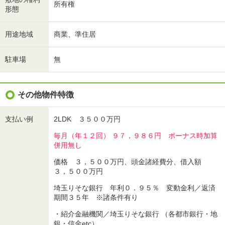
所有権
形態
用途地域
商業、準住居
駐車場
無
その他物件特徴
支払い例
2LDK ３５００万円
毎月（年１２回） ９７，９８６円 ボーナス時加算
併用無し
価格 ３，５００万円、頭金諸経費分、借入額
３，５００万円
埼玉りそな銀行 年利０．９５％ 変動金利／返済
期間３５年 ※諸条件有り
・紹介金融機関／埼玉りそな銀行 （各都市銀行・地
銀・信金etc）