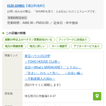
0120-104861
【通話料無料】
お問い合わせの際は、「SUUMOを見て」とお伝えいただくとスムーズです。
営業時間/定休日
営業時間：AM8:30～PM10:00 ／ 定休日：年中無休
この店舗の特徴
経験10年以上のベテラン営業担当がいる
フットワークに自信あり
地元の実績多数
地元に詳しい
ローン相談可
アフターサービスあり
関連リンク
東宝ハウス川口HP
～TOHO HOUSE CLUB～
全話ーWhat’s MIRAKARE? 「ミラカレ」
「住まい」のもっと先へ。 ～出会い編～
～不動産購入の流れ～
(別のサイトに移動します)
所在地
埼玉県川口市飯塚2-4-37