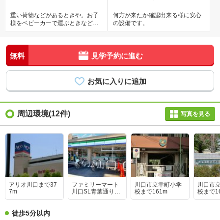
重い荷物などがあるときや。お子
何方が来たか確認出来る様に安心
様をベビーカーで運ぶときなどに
の設備です。
大変便利です。足腰の悪い方には
欲しい設備です
無料
見学予約に進む
周辺環境(12件)
写真を見る
アリオ川口まで37
ファミリーマート
川口市立幸町小学
川口市
7m
川口SL青葉通り店
校まで161m
校まで1
まで116m
徒歩5分以内