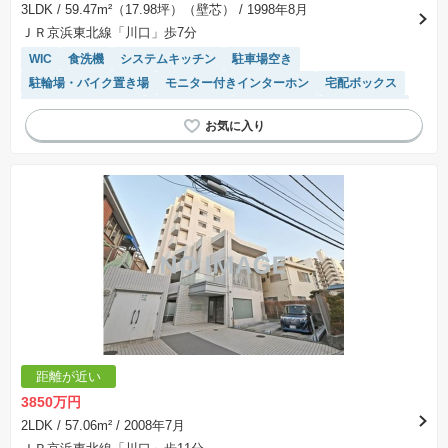
※取引にかかる費用：物件の契約手続き、決済、引き渡し時にかかる費用を表示しています。
3LDK
/ 59.47m²（17.98坪）（壁芯）
/ 1998年8月
不動産会社によって表記有無が異なるため、ご自身で十分な確認をしていただくようにお願い
ＪＲ京浜東北線「川口」歩7分
いたします。
※掲載の省エネ性能ラベル内の物件・住棟・号室名称については最新のものに変更されている
WIC
食洗機
システムキッチン
駐車場空き
場合があります。
駐輪場・バイク置き場
モニター付きインターホン
宅配ボックス
リフォーム済み物件
対面キッチン
温水洗浄便座
エレベーター
浴室乾燥機
駐車場(普通車)あり
距離が近い
3850万円
2LDK
/ 57.06m²
/ 2008年7月