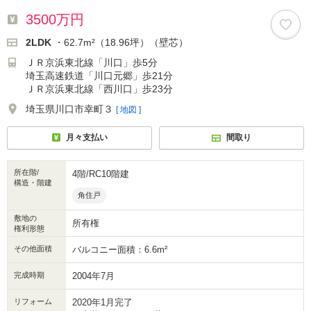
3500万円
2LDK
・62.7m²（18.96坪）（壁芯）
ＪＲ京浜東北線「川口」歩5分
埼玉高速鉄道「川口元郷」歩21分
ＪＲ京浜東北線「西川口」歩23分
埼玉県川口市幸町３
[ 地図 ]
月々支払い
間取り
所在階/
4階/RC10階建
構造・階建
角住戸
敷地の
所有権
権利形態
その他面積
バルコニー面積：6.6m²
完成時期
2004年7月
リフォーム
2020年1月完了