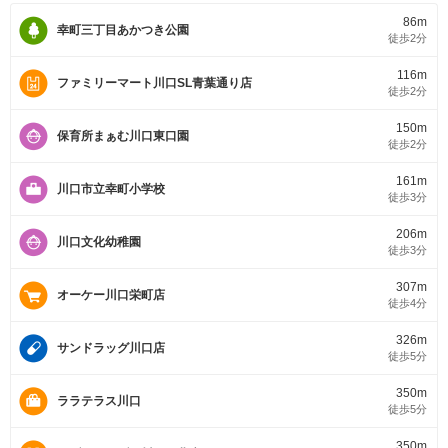
86m
幸町三丁目あかつき公園
徒歩2分
116m
ファミリーマート川口SL青葉通り店
徒歩2分
150m
保育所まぁむ川口東口園
徒歩2分
161m
川口市立幸町小学校
徒歩3分
206m
川口文化幼稚園
徒歩3分
307m
オーケー川口栄町店
徒歩4分
326m
サンドラッグ川口店
徒歩5分
350m
ララテラス川口
徒歩5分
350m