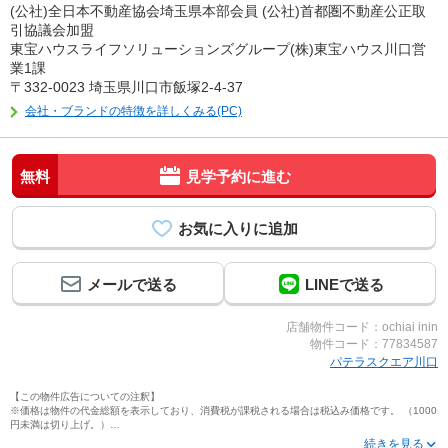
(公社)全日本不動産協会埼玉県本部会員 (公社)首都圏不動産公正取
引協議会加盟
東宝ハウスライフソリューションズグループ(株)東宝ハウス川口営
業1課
〒332-0023 埼玉県川口市飯塚2-4-37
会社・ブランドの特徴を詳しくみる(PC)
無料
見学予約に進む
メールで送る
LINEで送る
店舗物件コード：ochiai inin
物件コード：77834587
パテラスクエア川口
【この物件広告についての注釈】
※価格は物件の代金総額を表示しており、消費税が課税される場合は税込み価格です。 （1000
円未満は切り上げ。）
※写真に写っている、またはパース（絵）や間取り図に描かれている家具や車などは、特にコ