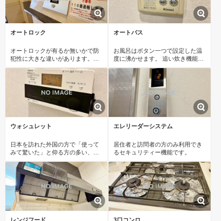
オートロック
オートバス
オートロックが有るか無いかで防
お風呂はボタン一つで設定した温
犯性に大きな違いがあります。エ
度に沸かせます。 追い炊き機能付
ントランスと玄関の二か所での防
きで時間が空いてもすぐに温まり
犯は空き巣や不審者だけでなく、
ます。
訪問販売などもシャットアウト出
来ます。
ウォシュレット
エレリーダーシステム
日本を訪れた外国の方で「使って
居住者と訪問者の方のみ利用でき
みて驚いた」と仰る方の多い、ウ
るセキュリティー機能です。
ォシュレット。おしりを優しく洗
ってくれるだけではなく、パワー
脱臭機能なども備え、快適な空間
を創出する機能もございます。
レンジフード
3口コンロ