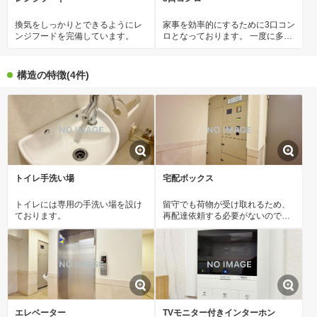
換気をしっかりとできるようにレ
家事を効率的にするために3口コン
ンジフードを完備しています。
ロとなっております。 一度に多く
の料理ができ、時短にもつながり
ます。
構造の特徴(4件)
トイレ手洗い場
宅配ボックス
トイレには専用の手洗い場を設け
留守でも荷物が受け取れるため、
ております。
再配達依頼する必要がないので再
配達を待つ必要がなく時間を有効
に使えます。
エレベーター
TVモニター付きインターホン