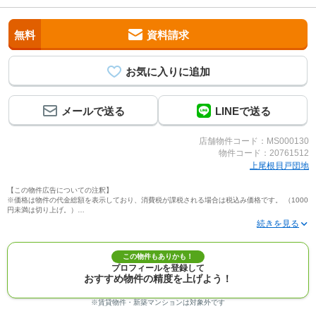
無料
資料請求
メールで送る
LINEで送る
店舗物件コード：MS000130
物件コード：20761512
上尾根貝戸団地
【この物件広告についての注釈】
※価格は物件の代金総額を表示しており、消費税が課税される場合は税込み価格です。 （1000
円未満は切り上げ。）
※写真に写っている、またはパース（絵）や間取り図に描かれている家具や車などは、特にコ
メントがない場合、販売価格に含まれません。
※敷地権利が定期借地権のものは価格に権利金を含みます。
※建築条件付き土地価格には、建物価格は含まれません。
この物件もありかも！
※物件情報は、原則として情報提供日の２日前に最終確認した情報です。
プロフィールを登録して
※完成予想図はいずれも外構、植栽、外観等実際のものとは多少異なることがあります。
おすすめ物件の精度を上げよう！
※モデルルーム・モデルハウス・展示場・ショールームの画像の場合、今回販売の物件と異な
る場合があります。
※ＣＧ合成の画像の場合、実際とは多少異なる場合があります。
※賃貸物件・新築マンションは対象外です
※物件特徴：販売戸数が複数の物件は、全ての住戸に該当しない項目もあります。