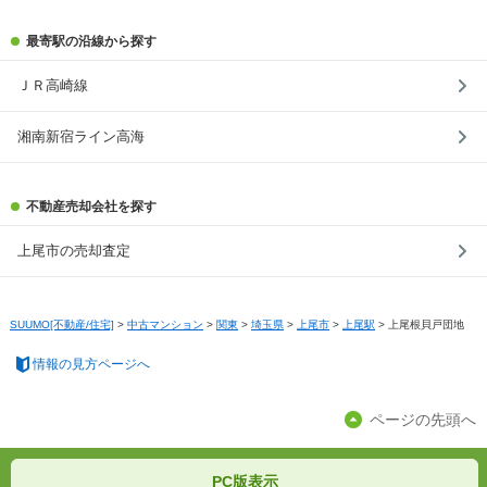
最寄駅の沿線から探す
ＪＲ高崎線
湘南新宿ライン高海
不動産売却会社を探す
上尾市の売却査定
SUUMO[不動産/住宅]
>
中古マンション
>
関東
>
埼玉県
>
上尾市
>
上尾駅
>
上尾根貝戸団地
情報の見方ページへ
ページの先頭へ
PC版表示