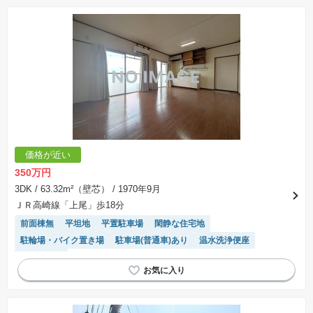
価格が近い
350万円
3DK
/ 63.32m²（壁芯）
/ 1970年9月
ＪＲ高崎線「上尾」歩18分
前面棟無
平坦地
平置駐車場
閑静な住宅地
駐輪場・バイク置き場
駐車場(普通車)あり
温水洗浄便座
陽当り良好