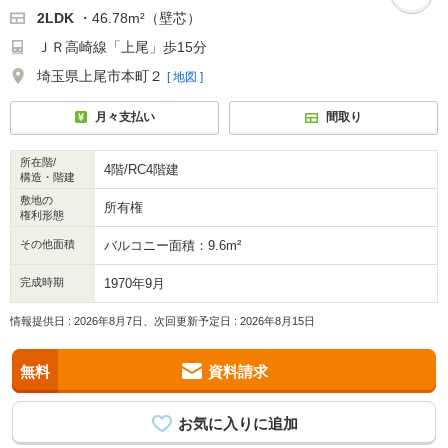
2LDK
・46.78m²（壁芯）
ＪＲ高崎線「上尾」歩15分
埼玉県上尾市本町２
[ 地図 ]
月々支払い
間取り
所在階/
4階/RC4階建
構造・階建
敷地の
所有権
権利形態
その他面積
バルコニー面積：9.6m²
完成時期
1970年9月
情報提供日 : 2026年8月7日、次回更新予定日 : 2026年8月15日
無料
資料請求