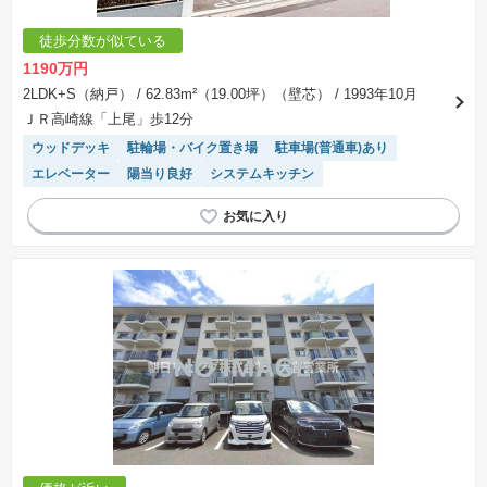
徒歩分数が似ている
1190万円
2LDK+S（納戸）
/ 62.83m²（19.00坪）（壁芯）
/ 1993年10月
ＪＲ高崎線「上尾」歩12分
ウッドデッキ
駐輪場・バイク置き場
駐車場(普通車)あり
エレベーター
陽当り良好
システムキッチン