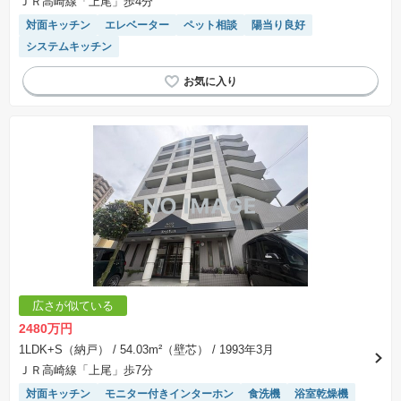
ＪＲ高崎線「上尾」歩4分
対面キッチン
エレベーター
ペット相談
陽当り良好
システムキッチン
広さが似ている
2480万円
1LDK+S（納戸）
/ 54.03m²（壁芯）
/ 1993年3月
ＪＲ高崎線「上尾」歩7分
対面キッチン
モニター付きインターホン
食洗機
浴室乾燥機