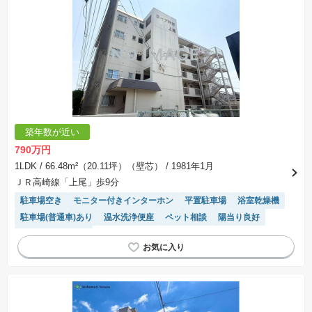
築年数が近い
790万円
1LDK
/ 66.48m²（20.11坪）（壁芯）
/ 1981年1月
ＪＲ高崎線「上尾」歩9分
駐車場空き
モニター付きインターホン
平置駐車場
浴室乾燥機
駐車場(普通車)あり
温水洗浄便座
ペット相談
陽当り良好
システムキッチン