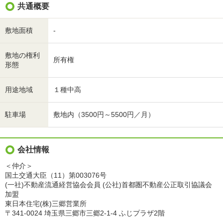
共通概要
敷地面積
-
敷地の権利
所有権
形態
用途地域
１種中高
駐車場
敷地内（3500円～5500円／月）
会社情報
＜仲介＞
国土交通大臣（11）第003076号
(一社)不動産流通経営協会会員 (公社)首都圏不動産公正取引協議会
加盟
東日本住宅(株)三郷営業所
〒341-0024 埼玉県三郷市三郷2-1-4 ふじプラザ2階