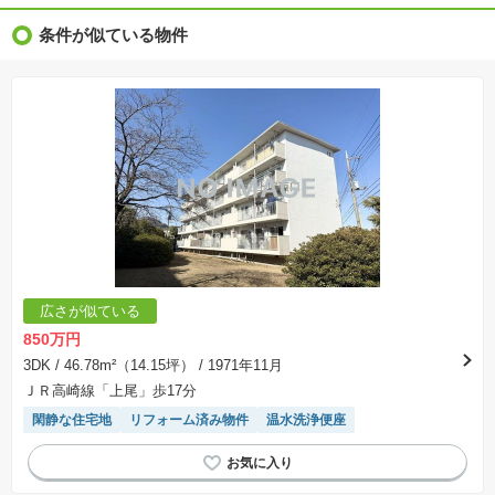
※完成後１年以上を経過した未入居物件が掲載される場合があります。ご了承ください。
※新着：物件情報が「SUUMO」に掲載された日から１週間表示されます。
条件が似ている物件
※価格更新：物件価格が変更された日から１週間表示されます。
※販売予定物件はすべて、販売開始するまで契約または予約の申込みはできません。
※購入の前には物件内容や契約条件についてご自身で十分な確認をしていただくようにお願い
いたします。
※建築条件土地の情報内に掲載されている、建物プラン例は、土地購入者の設計プランの参考
の一例であって、プランの採用可否は任意です。
※土地（建築条件なし）で「建物プラン例」が表記してある時、そのプラン例は特定の建築請
負会社によるもので、当該建築請負会社以外で建てた場合、同様のものが同価格で建てられる
とは限りません。また建築請負会社を特定するものではありません。
※建築条件付き土地とは、その土地に建築する建物の建築請負契約が、一定期間内に成立する
ことを条件として売買される土地のことをいいます。建築請負契約成立に向けて設計プランを
協議するため、土地購入者が自己の希望する建物の設計協議をするために必要な相当の期間の
交渉期間が設定され、その期間内で希望を満たすプランが実現できたかどうかにより結論を出
します。なお、この期間は概ね3ヶ月程度とされています。納得のいくプランが出来ず、建築請
負契約が成立しない場合、土地売買契約は白紙に戻り、土地契約にかかった代金（土地代金、
手付金など）は名目のいかんに関わらず、全て返却されます。
※課税対象物件の「価格」や「費用等」は消費税込みの「総額表示」で統一しています。
※「本体価格」とは、課税対象物件においては「消費税を除いた建物価格」と「土地価格」の
広さが似ている
合計額を指します。
※課税対象物件は消費税込みの総額表示のため、不動産広告の販売価格には本体価格の金額は
850万円
表示されておりません。
※取引にかかる費用：物件の契約手続き、決済、引き渡し時にかかる費用を表示しています。
3DK
/ 46.78m²（14.15坪）
/ 1971年11月
不動産会社によって表記有無が異なるため、ご自身で十分な確認をしていただくようにお願い
ＪＲ高崎線「上尾」歩17分
いたします。
※掲載の省エネ性能ラベル内の物件・住棟・号室名称については最新のものに変更されている
閑静な住宅地
リフォーム済み物件
温水洗浄便座
場合があります。