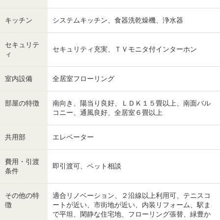
キッチン
システムキッチン、食器洗乾燥機、浄水器
セキュリテ
セキュリティ充実、ＴＶモニタ付インターホン
ィ
室内設備
全居室フローリング
部屋の特徴
南向き、陽当り良好、ＬＤＫ１５畳以上、南面バル
コニー、通風良好、全居室６畳以上
共用部
エレベーター
費用・引渡
即引渡可、ペット相談
条件
その他の特
適合リノベーション、２沿線以上利用可、テニスコ
徴
ートが近い、市街地が近い、内装リフォーム、駅ま
で平坦、閑静な住宅地、フローリング張替、緑豊か