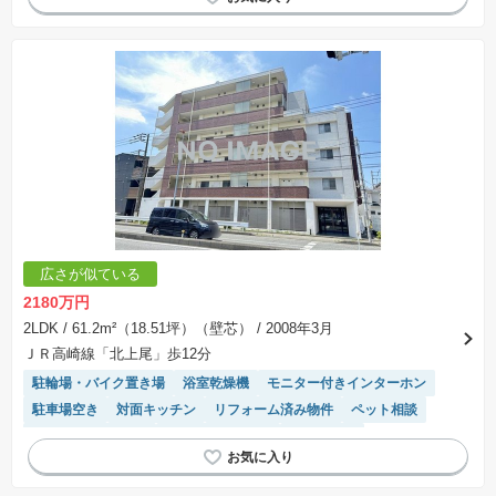
陽当り良好
温水洗浄便座
広さが似ている
2180万円
2LDK
/ 61.2m²（18.51坪）（壁芯）
/ 2008年3月
ＪＲ高崎線「北上尾」歩12分
駐輪場・バイク置き場
浴室乾燥機
モニター付きインターホン
駐車場空き
対面キッチン
リフォーム済み物件
ペット相談
駐車場(普通車)あり
システムキッチン
陽当り良好