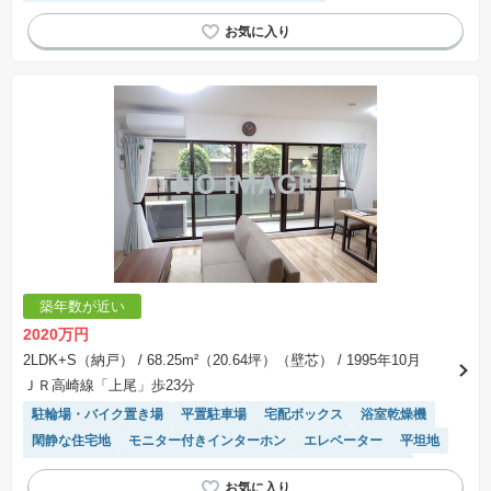
システムキッチン
陽当り良好
温水洗浄便座
築年数が近い
2020万円
2LDK+S（納戸）
/ 68.25m²（20.64坪）（壁芯）
/ 1995年10月
ＪＲ高崎線「上尾」歩23分
駐輪場・バイク置き場
平置駐車場
宅配ボックス
浴室乾燥機
閑静な住宅地
モニター付きインターホン
エレベーター
平坦地
リフォーム済み物件
駐車場(普通車)あり
システムキッチン