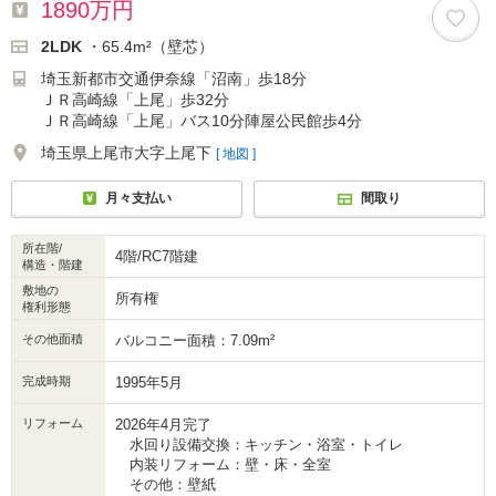
1890万円
2LDK
・65.4m²（壁芯）
埼玉新都市交通伊奈線「沼南」歩18分
ＪＲ高崎線「上尾」歩32分
ＪＲ高崎線「上尾」バス10分陣屋公民館歩4分
埼玉県上尾市大字上尾下
[ 地図 ]
月々支払い
間取り
所在階/
4階/RC7階建
構造・階建
敷地の
所有権
権利形態
その他面積
バルコニー面積：7.09m²
完成時期
1995年5月
リフォーム
2026年4月完了
水回り設備交換：キッチン・浴室・トイレ
内装リフォーム：壁・床・全室
その他：壁紙