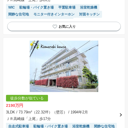
WIC
駐輪場・バイク置き場
平置駐車場
浴室乾燥機
閑静な住宅地
モニター付きインターホン
対面キッチン
リフォーム済み物件
システムキッチン
徒歩分数が似ている
2190万円
3LDK
/ 73.79m²（22.32坪）（壁芯）
/ 1994年2月
ＪＲ高崎線「上尾」歩17分
自走式駐車場
駐輪場・バイク置き場
浴室乾燥機
閑静な住宅地