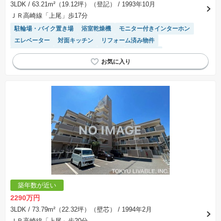
3LDK
/ 63.21m²（19.12坪）（登記）
/ 1993年10月
ＪＲ高崎線「上尾」歩17分
駐輪場・バイク置き場
浴室乾燥機
モニター付きインターホン
エレベーター
対面キッチン
リフォーム済み物件
駐車場(普通車)あり
システムキッチン
陽当り良好
温水洗浄便座
築年数が近い
2290万円
3LDK
/ 73.79m²（22.32坪）（壁芯）
/ 1994年2月
ＪＲ高崎線「上尾」歩20分