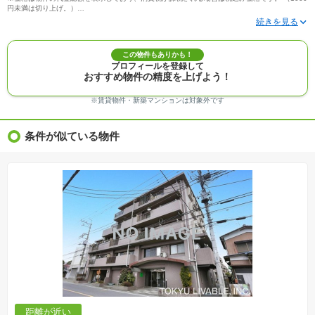
円未満は切り上げ。）
※写真に写っている、またはパース（絵）や間取り図に描かれている家具や車などは、特にコ
メントがない場合、販売価格に含まれません。
※敷地権利が定期借地権のものは価格に権利金を含みます。
※建築条件付き土地価格には、建物価格は含まれません。
この物件もありかも！
※物件情報は、原則として情報提供日の２日前に最終確認した情報です。
プロフィールを登録して
※完成予想図はいずれも外構、植栽、外観等実際のものとは多少異なることがあります。
おすすめ物件の精度を上げよう！
※モデルルーム・モデルハウス・展示場・ショールームの画像の場合、今回販売の物件と異な
る場合があります。
※ＣＧ合成の画像の場合、実際とは多少異なる場合があります。
※賃貸物件・新築マンションは対象外です
※物件特徴：販売戸数が複数の物件は、全ての住戸に該当しない項目もあります。
※完成後１年以上を経過した未入居物件が掲載される場合があります。ご了承ください。
※新着：物件情報が「SUUMO」に掲載された日から１週間表示されます。
条件が似ている物件
※価格更新：物件価格が変更された日から１週間表示されます。
※販売予定物件はすべて、販売開始するまで契約または予約の申込みはできません。
※購入の前には物件内容や契約条件についてご自身で十分な確認をしていただくようにお願い
いたします。
※建築条件土地の情報内に掲載されている、建物プラン例は、土地購入者の設計プランの参考
の一例であって、プランの採用可否は任意です。
※土地（建築条件なし）で「建物プラン例」が表記してある時、そのプラン例は特定の建築請
負会社によるもので、当該建築請負会社以外で建てた場合、同様のものが同価格で建てられる
とは限りません。また建築請負会社を特定するものではありません。
※建築条件付き土地とは、その土地に建築する建物の建築請負契約が、一定期間内に成立する
ことを条件として売買される土地のことをいいます。建築請負契約成立に向けて設計プランを
協議するため、土地購入者が自己の希望する建物の設計協議をするために必要な相当の期間の
交渉期間が設定され、その期間内で希望を満たすプランが実現できたかどうかにより結論を出
します。なお、この期間は概ね3ヶ月程度とされています。納得のいくプランが出来ず、建築請
負契約が成立しない場合、土地売買契約は白紙に戻り、土地契約にかかった代金（土地代金、
手付金など）は名目のいかんに関わらず、全て返却されます。
※課税対象物件の「価格」や「費用等」は消費税込みの「総額表示」で統一しています。
※「本体価格」とは、課税対象物件においては「消費税を除いた建物価格」と「土地価格」の
距離が近い
合計額を指します。