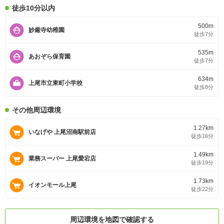
徒歩10分以内
500m
妙厳寺幼稚園
徒歩7分
535m
あおぞら保育園
徒歩7分
634m
上尾市立東町小学校
徒歩8分
その他周辺環境
1.27km
いなげや 上尾沼南駅前店
徒歩16分
1.49km
業務スーパー 上尾愛宕店
徒歩19分
1.73km
イオンモール上尾
徒歩22分
周辺環境を地図で確認する