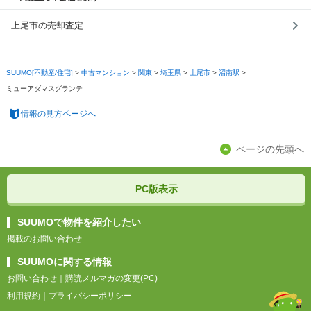
上尾市の売却査定
SUUMO[不動産/住宅]
>
中古マンション
>
関東
>
埼玉県
>
上尾市
>
沼南駅
>
ミューアダマスグランテ
情報の見方ページへ
ページの先頭へ
PC版表示
SUUMOで物件を紹介したい
掲載のお問い合わせ
SUUMOに関する情報
お問い合わせ
｜
購読メルマガの変更(PC)
利用規約
｜
プライバシーポリシー