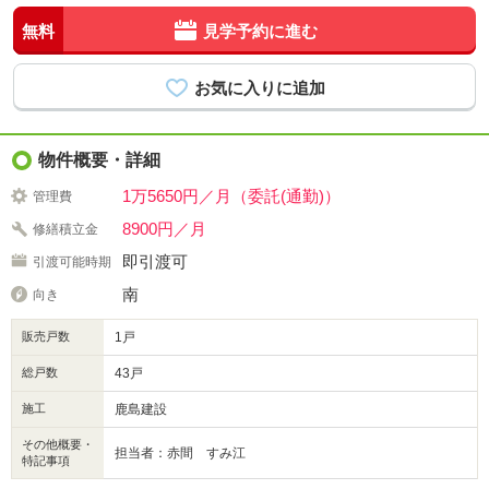
無料
見学予約に進む
物件概要・詳細
1万5650円／月（委託(通勤)）
管理費
8900円／月
修繕積立金
即引渡可
引渡可能時期
南
向き
販売戸数
1戸
総戸数
43戸
施工
鹿島建設
その他概要・
担当者：赤間 すみ江
特記事項