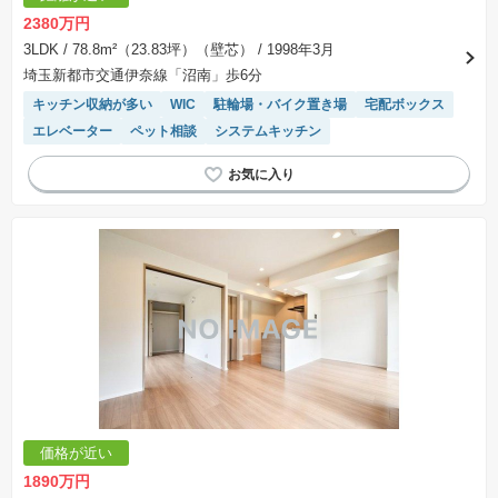
※課税対象物件は消費税込みの総額表示のため、不動産広告の販売価格には本体価格の金額は
2380万円
表示されておりません。
※取引にかかる費用：物件の契約手続き、決済、引き渡し時にかかる費用を表示しています。
3LDK
/ 78.8m²（23.83坪）（壁芯）
/ 1998年3月
不動産会社によって表記有無が異なるため、ご自身で十分な確認をしていただくようにお願い
埼玉新都市交通伊奈線「沼南」歩6分
いたします。
※掲載の省エネ性能ラベル内の物件・住棟・号室名称については最新のものに変更されている
キッチン収納が多い
WIC
駐輪場・バイク置き場
宅配ボックス
場合があります。
エレベーター
ペット相談
システムキッチン
価格が近い
1890万円