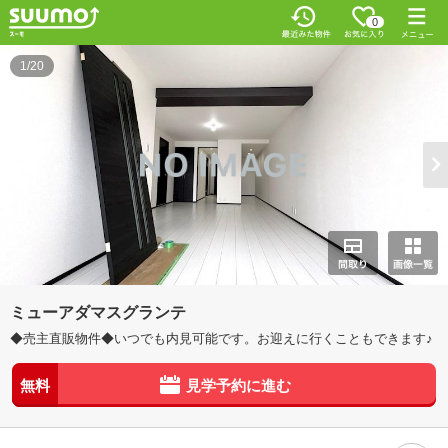
0
1/20
ミューアダマスグランテ
◆売主直販物件◆いつでも内見可能です。お迎えに行くこともできます♪
無料
見学予約に進む