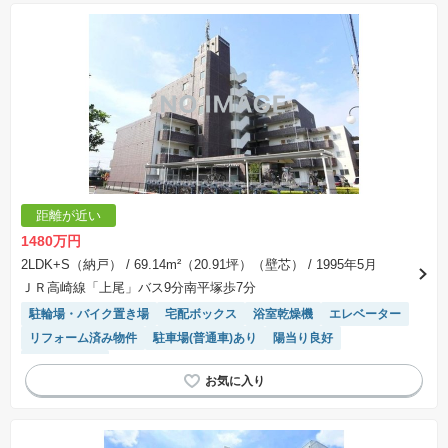
距離が近い
1480万円
2LDK+S（納戸）
/ 69.14m²（20.91坪）（壁芯）
/ 1995年5月
ＪＲ高崎線「上尾」バス9分南平塚歩7分
駐輪場・バイク置き場
宅配ボックス
浴室乾燥機
エレベーター
リフォーム済み物件
駐車場(普通車)あり
陽当り良好
温水洗浄便座