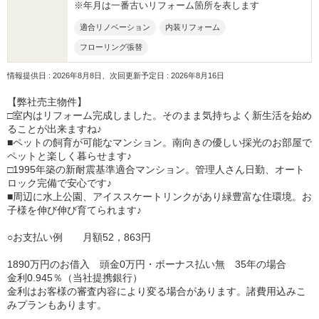
※年月は一番古いリフォーム箇所を表します
適合リノベーション
内装リフォーム
フローリング張替
情報提供日 : 2026年8月8日、次回更新予定日 : 2026年8月16日
【弊社売主物件】
□室内はリフォーム完成しました。そのまま気持ちよく新生活を始め
ることが出来ますね♪
■ペットの飼育が可能なマンション。南向きの優しい採光のお部屋で
ペットと楽しく暮らせます♪
□1995年築の新耐震基準適合マンション。管理人さん日勤、オート
ロック完備で安心です♪
■周辺に水上公園、アイススケートリンクがあり緑豊富な住環境。お
子様を伸び伸び育てられます♪
○お支払い例 月額52，863円
1890万円のお借入 頭金0万円・ボーナス払い無 35年の場合
金利0.945％（当社提携銀行）
金利はお客様の審査内容により変る場合があります。諸費用込みこ
みプランもあります。