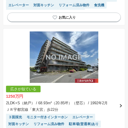
エレベーター
対面キッチン
リフォーム済み物件
食洗機
システムキッチン
陽当り良好
温水洗浄便座
広さが似ている
1250万円
2LDK+S（納戸）
/ 68.93m²（20.85坪）（壁芯）
/ 1992年2月
ＪＲ宇都宮線「東大宮」歩22分
３面採光
モニター付きインターホン
エレベーター
対面キッチン
リフォーム済み物件
駐車場(普通車)あり