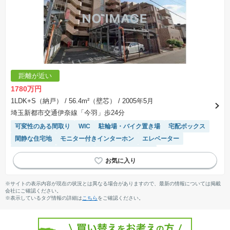
距離が近い
1780万円
1LDK+S（納戸）
/ 56.4m²（壁芯）
/ 2005年5月
埼玉新都市交通伊奈線「今羽」歩24分
可変性のある間取り
WIC
駐輪場・バイク置き場
宅配ボックス
閑静な住宅地
モニター付きインターホン
エレベーター
対面キッチン
ペット相談
駐車場(普通車)あり
システムキッチン
陽当り良好
※サイトの表示内容が現在の状況とは異なる場合がありますので、最新の情報については掲載
会社にご確認ください。
※表示しているタグ情報の詳細は
こちら
をご確認ください。