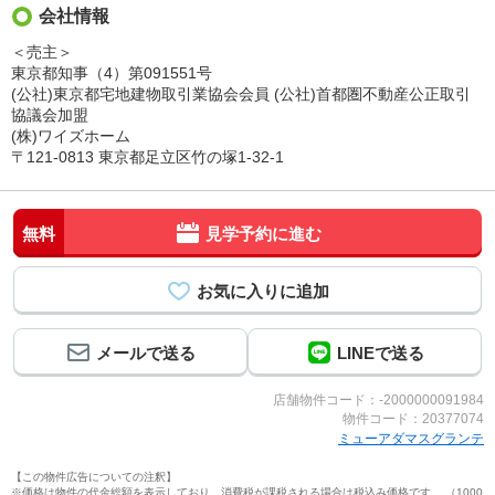
会社情報
＜売主＞
東京都知事（4）第091551号
(公社)東京都宅地建物取引業協会会員 (公社)首都圏不動産公正取引
協議会加盟
(株)ワイズホーム
〒121-0813 東京都足立区竹の塚1-32-1
無料
見学予約に進む
メールで送る
LINEで送る
店舗物件コード：-2000000091984
物件コード：20377074
ミューアダマスグランテ
【この物件広告についての注釈】
※価格は物件の代金総額を表示しており、消費税が課税される場合は税込み価格です。 （1000