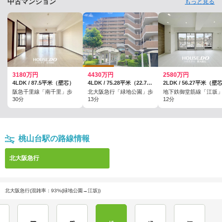
中古マンション
もっと見る
3180万円
4430万円
2580万円
4LDK / 87.5平米（壁芯）
4LDK / 75.28平米（22.77坪）（壁芯）
2LDK / 56.27平米（壁
阪急千里線「南千里」歩
北大阪急行「緑地公園」歩
地下鉄御堂筋線「江坂
30分
13分
12分
桃山台駅の路線情報
北大阪急行
北大阪急行(混雑率：93%(緑地公園→江坂))
箕面船場阪大前
千里中央
桃山台
緑地公園
江坂