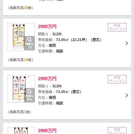
（掲載写真
18
枚）
中古
2990万円
マンション
間取り：
3LDK
専有面積：
73.45㎡（22.21坪）（壁芯）
画像を
方位：
南西
見る
引渡時期：
相談
（掲載写真
18
枚）
中古
2990万円
マンション
間取り：
3LDK
専有面積：
73.45㎡（壁芯）
画像を
方位：
南西
見る
引渡時期：
相談
（掲載写真
1
枚）
中古
2998万円
マンション