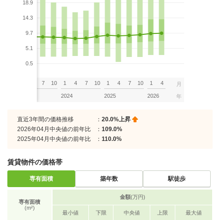
18.9
14.3
9.7
5.1
0.5
7
10
1
4
7
10
1
4
7
10
1
4
7
10
1
4
月
2023
2024
2025
2026
年
直近3年間の価格推移
：
20.0%上昇
2026年04月中央値の前年比
：
109.0%
2025年04月中央値の前年比
：
110.0%
賃貸物件の価格帯
専有面積
築年数
駅徒歩
金額
(万円)
専有面積
(m²)
最小値
下限
中央値
上限
最大値