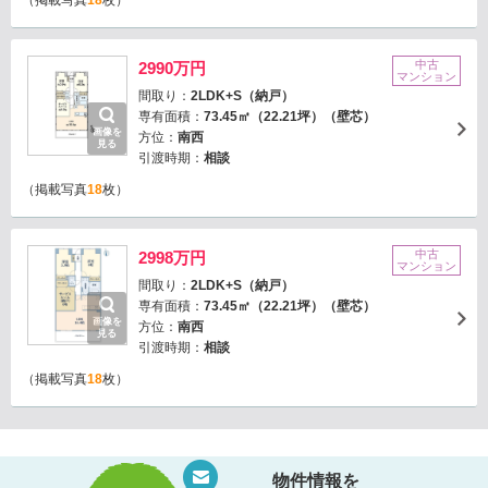
（掲載写真
18
枚）
中古
2990万円
マンション
間取り：
2LDK+S（納戸）
専有面積：
73.45㎡（22.21坪）（壁芯）
画像を
方位：
南西
見る
引渡時期：
相談
（掲載写真
18
枚）
中古
2998万円
マンション
間取り：
2LDK+S（納戸）
専有面積：
73.45㎡（22.21坪）（壁芯）
画像を
方位：
南西
見る
引渡時期：
相談
（掲載写真
18
枚）
物件情報を