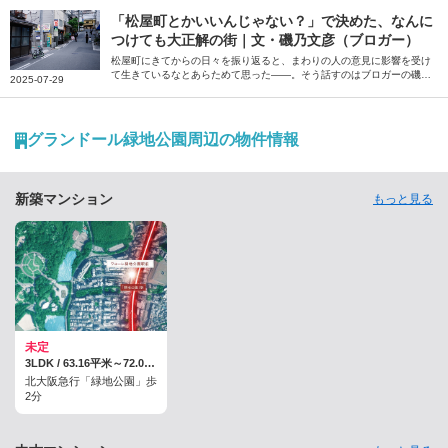
一度は距離を置いた地元・大正区の大人になってから気付いた魅力を綴
っていただきました。
「松屋町とかいいんじゃない？」で決めた、なんに
つけても大正解の街｜文・磯乃文彦（ブロガー）
松屋町にきてからの日々を振り返ると、まわりの人の意見に影響を受け
て生きているなとあらためて思った――。そう話すのはブロガーの磯乃
2025-07-29
文彦さん。パートナーの転勤で住むことになった大阪の松屋町での暮ら
しについて、おすすめのお店などを交えながら綴っていただきました。
グランドール緑地公園周辺の物件情報
新築マンション
もっと見る
未定
3LDK / 63.16平米～72.03平米
北大阪急行「緑地公園」歩
2分