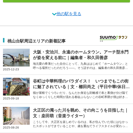
他の駅を見る
桃山台駅周辺エリアの新着記事
大阪・安治川、永遠のホームタウン。アーチ型水門
が姿を変える前に｜編集者・和久田善彦
地元愛の希薄だった自分にとって、九条ははじめて「ホームタウン」と
呼べる場所だったのだろう――。そう話すのは、編集者の和久田善彦さ
2025-12-23
ん。就職と共に住み始め、いまも「ホームタウン」だと感じているとい
う大阪市の安治川周辺の街について綴っていただきました。
谷町は中華料理のパラダイス！ いつまでもこの街
に魅了されている｜文・櫛田尚之（平日中華/休日中
華 代表）
猫が屋根でくつろいだり、なんだか身近な距離感で表と裏側が分け隔て
なくゆっくりした時間が流れる都会ぶらないこの谷町界隈が僕は好きだ
2025-09-18
――。そう話すのは、中華クルー「平日中華/休日中華」代表の櫛田尚
之さん。中華を好きになるきっかけになった谷町の魅力について綴って
いただきました。
大正区の濁った川を眺め、その向こうを目指した｜
文：桒田萌（音楽ライター）
こうして今、大正区を楽しめているのは、私が住んでいた頃にはなかっ
たスポットができていることや、歳を重ねてライフスタイルが変わった
2025-08-26
ことが大きいだろう――。そう話すのは、音楽ライターの桒田萌さん。