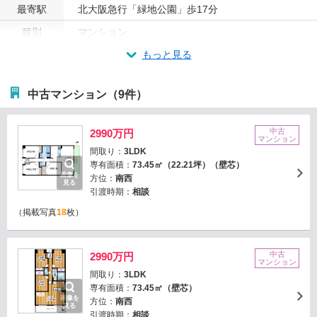
最寄駅
北大阪急行「緑地公園」歩17分
種別
マンション
もっと見る
中古マンション（9件）
中古
2990万円
マンション
間取り：
3LDK
専有面積：
73.45㎡（22.21坪）（壁芯）
画像を
方位：
南西
見る
引渡時期：
相談
（掲載写真
18
枚）
中古
2990万円
マンション
間取り：
3LDK
専有面積：
73.45㎡（壁芯）
画像を
方位：
南西
見る
引渡時期：
相談