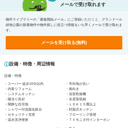
メールで受け取れます
物件ライブラリーの「募集開始メール」にご登録いただくと、グランドール
緑地公園の新着物件や物件探しに役立つ情報をいち早くメールで受け取れま
す。
メールを受け取る(無料)
設備・特徴・周辺情報
設備・特徴
スーパー 徒歩10分以内
市街地が近い
内装リフォーム
南向き
システムキッチン
浴室乾燥機
陽当り良好
全居室収納
閑静な住宅地
ＬＤＫ１５畳以上
シャワー付洗面化粧台
対面式キッチン
セキュリティ充実
フローリング張替
温水洗浄便座
ＴＶモニタ付インターホン