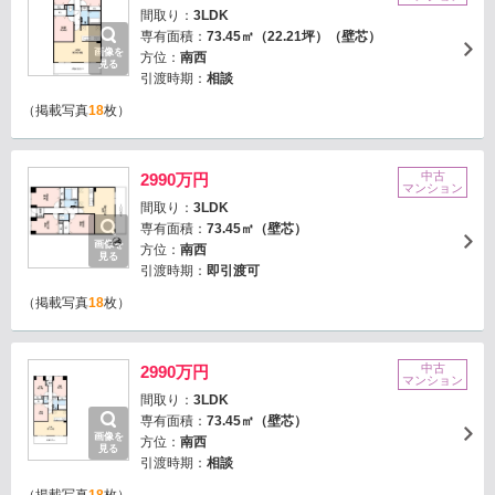
間取り：
3LDK
専有面積：
73.45㎡（22.21坪）（壁芯）
画像を
方位：
南西
見る
引渡時期：
相談
（掲載写真
18
枚）
中古
2990万円
マンション
間取り：
3LDK
専有面積：
73.45㎡（壁芯）
画像を
方位：
南西
見る
引渡時期：
即引渡可
（掲載写真
18
枚）
中古
2990万円
マンション
間取り：
3LDK
専有面積：
73.45㎡（壁芯）
画像を
方位：
南西
見る
引渡時期：
相談