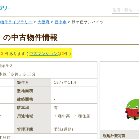
O物件ライブラリー
>
大阪府
>
豊中市
> 緑ケ丘サンハイツ
 の中古物件情報
2
件あります (
中古マンション
は
2
件 )
西緑丘３
本線「少路」歩13分
築年月
1977年11月
敷地面積
‐
建築面積
‐
駐車場
有
：
用途地域
１種中高、１種住居
管理形態
委託(通勤)
現地外観写真
工務店