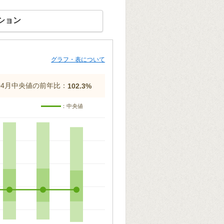
ション
グラフ・表について
年04月中央値の前年比：
102.3%
：中央値