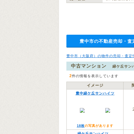
豊中市の不動産売却・査
豊中市（大阪府）の物件の売却・査定
中古マンション
緑ケ丘サ
2
件の情報を表示しています
イメージ
豊中緑ケ丘サンハイツ
18枚
の写真があります
緑ケ丘サンハイツ