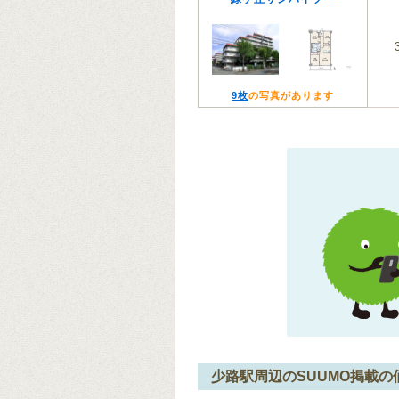
9枚
の写真があります
少路駅周辺のSUUMO掲載の