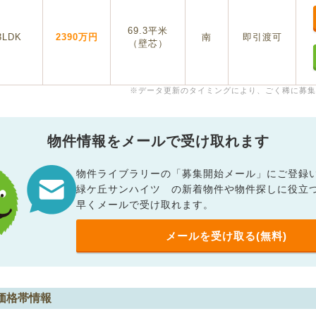
69.3平米
3LDK
2390万円
南
即引渡可
（壁芯）
※データ更新のタイミングにより、ごく稀に募集
物件情報をメールで受け取れます
物件ライブラリーの「募集開始メール」にご登録
緑ケ丘サンハイツ の新着物件や物件探しに役立
早くメールで受け取れます。
メールを受け取る(無料)
価格帯情報