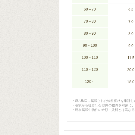
60～70
6.5
70～80
7.0
80～90
8.0
90～100
9.0
100～110
11.5
110～120
20.0
120～
18.0
SUUMOに掲載された物件価格を集計
各駅から徒歩15分以内の物件を対象に
現在掲載中物件の金額・賃料とは異なる