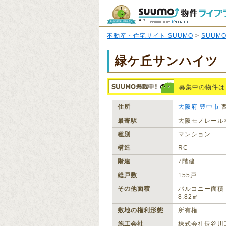
不動産・住宅サイト SUUMO
>
SUUM
緑ケ丘サンハイツ
募集中の物件は
住所
大阪府
豊中市
最寄駅
大阪モノレール
種別
マンション
構造
RC
階建
7階建
総戸数
155戸
その他面積
バルコニー面積
8.82㎡
敷地の権利形態
所有権
施工会社
株式会社長谷川