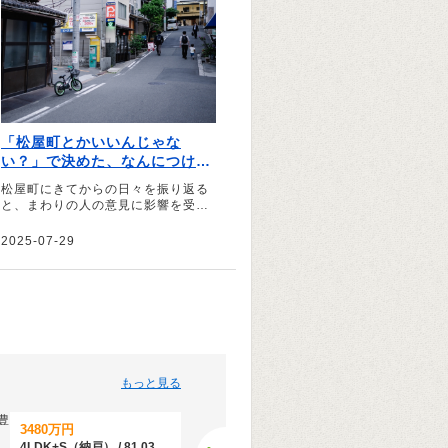
「松屋町とかいいんじゃな
い？」で決めた、なんにつけて
も大正解の街｜文・磯乃文彦
松屋町にきてからの日々を振り返る
（ブロガー）
と、まわりの人の意見に影響を受け
て生きているなとあらためて思った
――。そう話すのはブロガーの磯乃
2025-07-29
文彦さん。パートナーの転勤で住む
ことになった大阪の松屋町での暮ら
しについて、おすすめのお店などを
交えながら綴っていただきました。
もっと見る
3480万円
6180万円
4LDK+S（納戸） / 81.03平米（壁芯）
3LDK / 85.66平米（25.91坪）（壁芯）