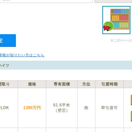
定
※このページ
情報が知りたい方はこちら
ンハイツ
間取り
価格
専有面積
方位
引渡時期
61.6平米
2LDK
1380万円
南
即引渡可
（壁芯）