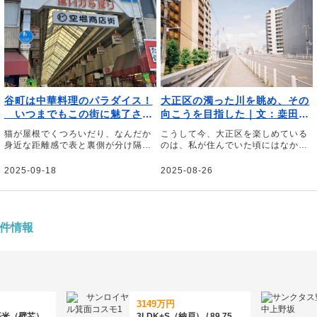
谷町は中華料理のパラダイス！
大正区の濁った川を眺め、その
いつまでもこの街に魅了され
向こうを目指した｜文：桒田萌
ている｜文・櫛田尚之（平日中
（音楽ライター）
猫が屋根でくつろいだり、なんだか
こうして今、大正区を楽しめている
華/休日中華 代表）
身近な距離感で表と裏側が分け隔て
のは、私が住んでいた頃にはなかっ
なくゆっくりした時間が流れる都会
たスポットができていることや、歳
ぶらないこの谷町界隈が僕は好きだ
を重ねてライフスタイルが変わった
2025-09-18
2025-08-26
――。そう話すのは、中華クルー
ことが大きいだろう――。そう話す
「平日中華/休日中華」代表の櫛田尚
のは、音楽ライターの桒田萌さん。
之さん。中華を好きになるきっかけ
一度は距離を置いた地元・大正区の
になった谷町の魅力について綴って
大人になってから気付いた魅力を綴
いただきました。
っていただきました。
件情報
3149万円
89平米（壁芯）
3LDK+S（納戸） / 89.75平米（壁芯）