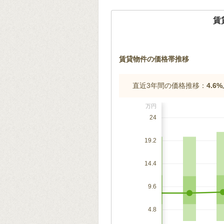
賃
賃貸物件の価格帯推移
直近3年間の価格推移：
4.6
万円
24
19.2
14.4
9.6
4.8