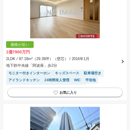
価格が近い
1億7900万円
2LDK
/ 97.18m²（29.39坪）（壁芯）
/ 2016年1月
地下鉄中央線「阿波座」歩2分
モニター付きインターホン
キッズスペース
駐車場空き
アイランドキッチン
24時間有人管理
WIC
平坦地
ゲストルーム
SIC
オール電化
浴室乾燥機
リフォーム済み物件
システムキッチン
食洗機
駐車場(普通車)あり
２４時間ゴミ捨て可能
温水洗浄便座
ペット相談
陽当り良好