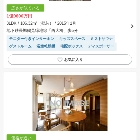
広さが似ている
1億9800万円
3LDK
/ 106.32m²（壁芯）
/ 2015年1月
地下鉄長堀鶴見緑地線「西大橋」歩5分
モニター付きインターホン
キッズスペース
ミストサウナ
ゲストルーム
浴室乾燥機
宅配ボックス
ディスポーザー
システムキッチン
食洗機
２４時間ゴミ捨て可能
床暖房
温水洗浄便座
ペット相談
陽当り良好
エレベーター
価格が近い