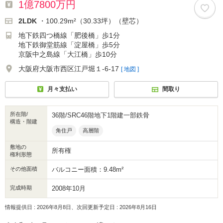
1億7800万円
2LDK
・100.29m²（30.33坪）（壁芯）
地下鉄四つ橋線「肥後橋」歩1分
地下鉄御堂筋線「淀屋橋」歩5分
京阪中之島線「大江橋」歩10分
大阪府大阪市西区江戸堀１-6-17
[ 地図 ]
月々支払い
間取り
所在階/
36階/SRC46階地下1階建一部鉄骨
構造・階建
角住戸
高層階
敷地の
所有権
権利形態
その他面積
バルコニー面積：9.48m²
完成時期
2008年10月
情報提供日 : 2026年8月8日、次回更新予定日 : 2026年8月16日