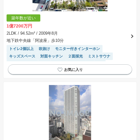
築年数が近い
1億7200万円
2LDK
/ 94.52m²
/ 2009年8月
地下鉄中央線「阿波座」歩10分
トイレ2個以上
吹抜け
モニター付きインターホン
キッズスペース
対面キッチン
２面採光
ミストサウナ
24時間有人管理
WIC
平坦地
ゲストルーム
SIC
浴室乾燥機
宅配ボックス
ディスポーザー
システムキッチン
前面棟無
食洗機
駐車場(普通車)あり
２４時間ゴミ捨て可能