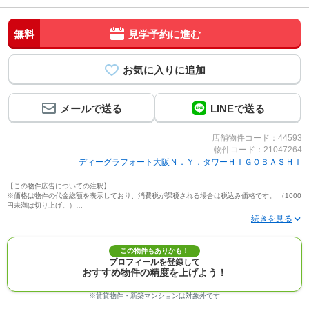
無料
見学予約に進む
メールで送る
LINEで送る
店舗物件コード：44593
物件コード：21047264
ディーグラフォート大阪Ｎ．Ｙ．タワーＨＩＧＯＢＡＳＨＩ
【この物件広告についての注釈】
※価格は物件の代金総額を表示しており、消費税が課税される場合は税込み価格です。 （1000
円未満は切り上げ。）
※写真に写っている、またはパース（絵）や間取り図に描かれている家具や車などは、特にコ
メントがない場合、販売価格に含まれません。
※敷地権利が定期借地権のものは価格に権利金を含みます。
※建築条件付き土地価格には、建物価格は含まれません。
この物件もありかも！
※物件情報は、原則として情報提供日の２日前に最終確認した情報です。
プロフィールを登録して
※完成予想図はいずれも外構、植栽、外観等実際のものとは多少異なることがあります。
おすすめ物件の精度を上げよう！
※モデルルーム・モデルハウス・展示場・ショールームの画像の場合、今回販売の物件と異な
る場合があります。
※ＣＧ合成の画像の場合、実際とは多少異なる場合があります。
※賃貸物件・新築マンションは対象外です
※物件特徴：販売戸数が複数の物件は、全ての住戸に該当しない項目もあります。