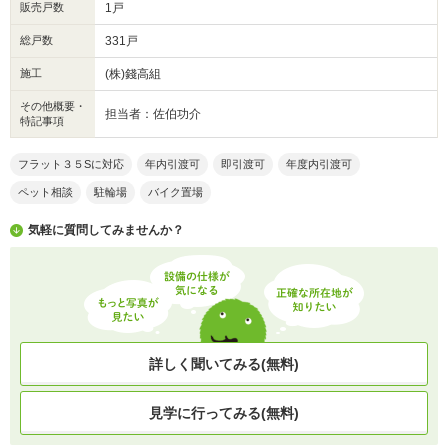
販売戸数
1戸
総戸数
331戸
施工
(株)錢高組
その他概要・
担当者：佐伯功介
特記事項
フラット３５Sに対応
年内引渡可
即引渡可
年度内引渡可
ペット相談
駐輪場
バイク置場
気軽に質問してみませんか？
詳しく聞いてみる(無料)
見学に行ってみる(無料)