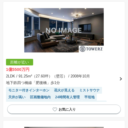
距離が近い
1億5500万円
2LDK
/ 91.25m²（27.60坪）（壁芯）
/ 2008年10月
地下鉄四つ橋線「肥後橋」歩1分
モニター付きインターホン
花火が見える
ミストサウナ
天井が高い
区画整備地内
24時間有人管理
平坦地
ゲストルーム
浴室乾燥機
宅配ボックス
ディスポーザー
キッチン収納が多い
バリアフリー
高機能トイレ
リフォーム済み物件
システムキッチン
前面棟無
２４時間ゴミ捨て可能
床暖房
温水洗浄便座