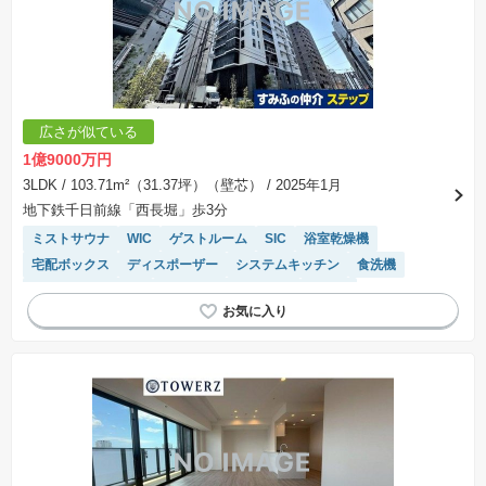
広さが似ている
1億9000万円
3LDK
/ 103.71m²（31.37坪）（壁芯）
/ 2025年1月
地下鉄千日前線「西長堀」歩3分
ミストサウナ
WIC
ゲストルーム
SIC
浴室乾燥機
宅配ボックス
ディスポーザー
システムキッチン
食洗機
駐車場(普通車)あり
２４時間ゴミ捨て可能
床暖房
温水洗浄便座
ペット相談
陽当り良好
駐輪場・バイク置き場
エレベーター