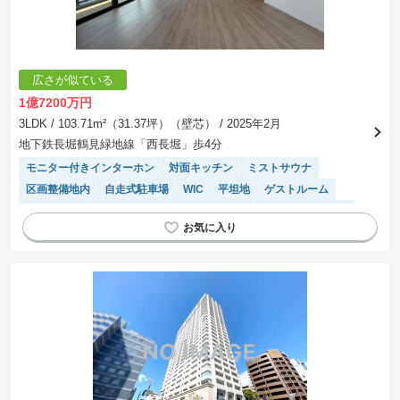
広さが似ている
1億7200万円
3LDK
/ 103.71m²（31.37坪）（壁芯）
/ 2025年2月
地下鉄長堀鶴見緑地線「西長堀」歩4分
モニター付きインターホン
対面キッチン
ミストサウナ
区画整備地内
自走式駐車場
WIC
平坦地
ゲストルーム
浴室乾燥機
宅配ボックス
ディスポーザー
システムキッチン
食洗機
温水洗浄便座
ペット相談
陽当り良好
駐輪場・バイク置き場
エレベーター