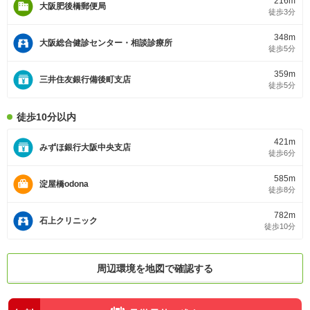
216m
大阪肥後橋郵便局
徒歩3分
348m
大阪総合健診センター・相談診療所
徒歩5分
359m
三井住友銀行備後町支店
徒歩5分
徒歩10分以内
421m
みずほ銀行大阪中央支店
徒歩6分
585m
淀屋橋odona
徒歩8分
782m
石上クリニック
徒歩10分
周辺環境を地図で確認する