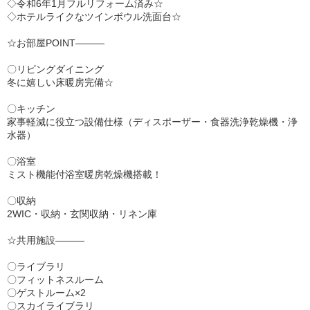
◇令和6年1月フルリフォーム済み☆
◇ホテルライクなツインボウル洗面台☆
☆お部屋POINT―――
〇リビングダイニング
冬に嬉しい床暖房完備☆
〇キッチン
家事軽減に役立つ設備仕様（ディスポーザー・食器洗浄乾燥機・浄
水器）
〇浴室
ミスト機能付浴室暖房乾燥機搭載！
〇収納
2WIC・収納・玄関収納・リネン庫
☆共用施設―――
〇ライブラリ
〇フィットネスルーム
〇ゲストルーム×2
〇スカイライブラリ