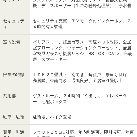
機、ディスポーザー（生ごみ粉砕処理器）、浄水器
セキュリテ
セキュリティ充実、ＴＶモニタ付インターホン、２
ィ
４時間有人管理
室内設備
バリアフリー、複層ガラス、高速ネット対応、全居
室フローリング、ウォークインクローゼット、全居
室複層ガラスか複層サッシ、BS・CS・CATV、床暖
房、スマートキー
部屋の特徴
ＬＤＫ２０畳以上、南向き、角住戸、陽当り良好、
高層階、東南向き、通風良好、全居室６畳以上
共用部
ゲストルーム、２４時間ゴミ出し可、エレベータ
ー、宅配ボックス
駐車・駐輪
駐輪場、バイク置場
費用・引渡
フラット３５Sに対応、年内引渡可、即引渡可、年度