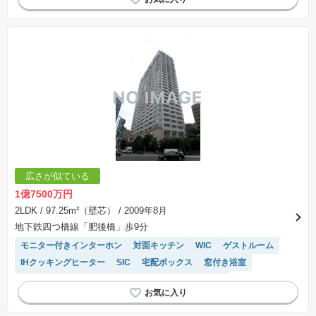
広さが似ている
1億7500万円
2LDK
/ 97.25m²（壁芯）
/ 2009年8月
地下鉄四つ橋線「肥後橋」歩9分
モニター付きインターホン
対面キッチン
WIC
ゲストルーム
IHクッキングヒーター
SIC
宅配ボックス
窓付き浴室
システムキッチン
食洗機
床暖房
エレベーター