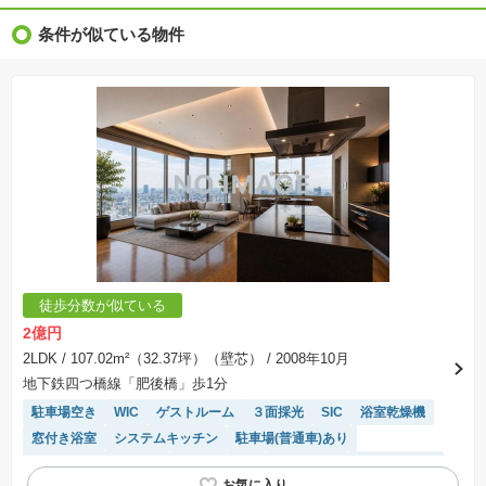
※完成後１年以上を経過した未入居物件が掲載される場合があります。ご了承ください。
※新着：物件情報が「SUUMO」に掲載された日から１週間表示されます。
条件が似ている物件
※価格更新：物件価格が変更された日から１週間表示されます。
※販売予定物件はすべて、販売開始するまで契約または予約の申込みはできません。
※購入の前には物件内容や契約条件についてご自身で十分な確認をしていただくようにお願い
いたします。
※建築条件土地の情報内に掲載されている、建物プラン例は、土地購入者の設計プランの参考
の一例であって、プランの採用可否は任意です。
※土地（建築条件なし）で「建物プラン例」が表記してある時、そのプラン例は特定の建築請
負会社によるもので、当該建築請負会社以外で建てた場合、同様のものが同価格で建てられる
とは限りません。また建築請負会社を特定するものではありません。
※建築条件付き土地とは、その土地に建築する建物の建築請負契約が、一定期間内に成立する
ことを条件として売買される土地のことをいいます。建築請負契約成立に向けて設計プランを
協議するため、土地購入者が自己の希望する建物の設計協議をするために必要な相当の期間の
交渉期間が設定され、その期間内で希望を満たすプランが実現できたかどうかにより結論を出
します。なお、この期間は概ね3ヶ月程度とされています。納得のいくプランが出来ず、建築請
負契約が成立しない場合、土地売買契約は白紙に戻り、土地契約にかかった代金（土地代金、
手付金など）は名目のいかんに関わらず、全て返却されます。
※課税対象物件の「価格」や「費用等」は消費税込みの「総額表示」で統一しています。
※「本体価格」とは、課税対象物件においては「消費税を除いた建物価格」と「土地価格」の
徒歩分数が似ている
合計額を指します。
※課税対象物件は消費税込みの総額表示のため、不動産広告の販売価格には本体価格の金額は
2億円
表示されておりません。
※取引にかかる費用：物件の契約手続き、決済、引き渡し時にかかる費用を表示しています。
2LDK
/ 107.02m²（32.37坪）（壁芯）
/ 2008年10月
不動産会社によって表記有無が異なるため、ご自身で十分な確認をしていただくようにお願い
地下鉄四つ橋線「肥後橋」歩1分
いたします。
※掲載の省エネ性能ラベル内の物件・住棟・号室名称については最新のものに変更されている
駐車場空き
WIC
ゲストルーム
３面採光
SIC
浴室乾燥機
場合があります。
窓付き浴室
システムキッチン
駐車場(普通車)あり
２４時間ゴミ捨て可能
温水洗浄便座
ペット相談
エレベーター