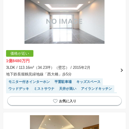
価格が近い
1億8480万円
3LDK
/ 113.16m²（34.23坪）（壁芯）
/ 2015年2月
地下鉄長堀鶴見緑地線「西大橋」歩5分
モニター付きインターホン
平置駐車場
キッズスペース
ウッドデッキ
ミストサウナ
天井が高い
アイランドキッチン
閑静な住宅地
24時間有人管理
自走式駐車場
EV充電器
WIC
平坦地
ゲストルーム
浴室乾燥機
宅配ボックス
ディスポーザー
リフォーム済み物件
システムキッチン
前面棟無