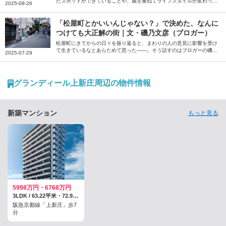
たスポットができていることや、歳を重ねてライフスタイルが変わった
2025-08-26
ことが大きいだろう――。そう話すのは、音楽ライターの桒田萌さん。
一度は距離を置いた地元・大正区の大人になってから気付いた魅力を綴
っていただきました。
「松屋町とかいいんじゃない？」で決めた、なんに
つけても大正解の街｜文・磯乃文彦（ブロガー）
松屋町にきてからの日々を振り返ると、まわりの人の意見に影響を受け
て生きているなとあらためて思った――。そう話すのはブロガーの磯乃
2025-07-29
文彦さん。パートナーの転勤で住むことになった大阪の松屋町での暮ら
しについて、おすすめのお店などを交えながら綴っていただきました。
グランディール上新庄周辺の物件情報
新築マンション
もっと見る
5998万円・6768万円
3LDK / 63.22平米・72.96平米
阪急京都線「上新庄」歩7
分