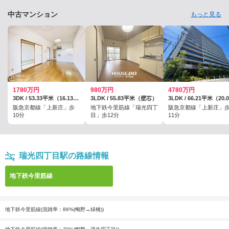
中古マンション
もっと見る
1780万円
980万円
4780万円
3DK / 53.33平米（16.13坪）（壁芯）
3LDK / 55.83平米（壁芯）
阪急京都線「上新庄」歩
地下鉄今里筋線「瑞光四丁
阪急京都線「上新庄」
10分
目」歩12分
11分
瑞光四丁目駅の路線情報
地下鉄今里筋線
地下鉄今里筋線(混雑率：86%(鴫野→緑橋))