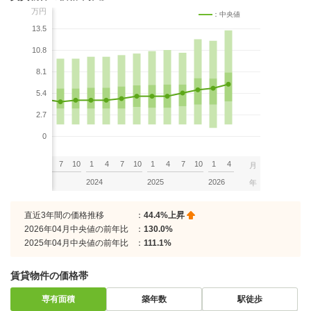
万円
：中央値
13.5
10.8
8.1
5.4
2.7
0
7
10
1
4
7
10
1
4
7
10
1
4
7
10
1
4
月
2023
2024
2025
2026
年
直近3年間の価格推移
：
44.4%上昇
2026年04月中央値の前年比
：
130.0%
2025年04月中央値の前年比
：
111.1%
賃貸物件の価格帯
専有面積
築年数
駅徒歩