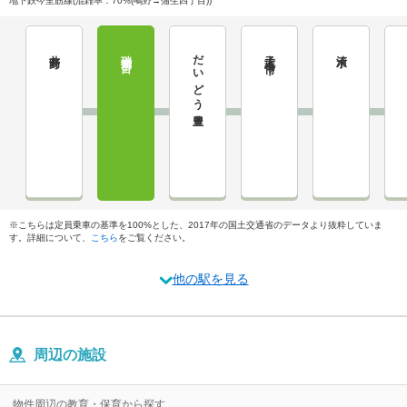
地下鉄今里筋線(混雑率：70%(鴫野→蒲生四丁目))
井高野
瑞光四丁目
だいどう豊里
太子橋今市
清水
※こちらは定員乗車の基準を100%とした、2017年の国土交通省のデータより抜粋していま
す。詳細について、
こちら
をご覧ください。
他の駅を見る
周辺の施設
物件周辺の教育・保育から探す