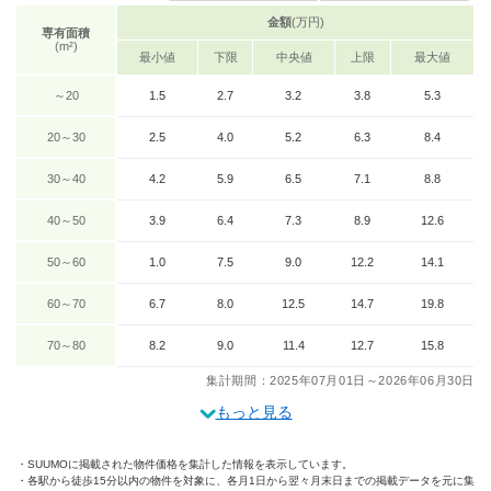
金額
(万円)
専有面積
(m²)
最小値
下限
中央値
上限
最大値
～20
1.5
2.7
3.2
3.8
5.3
20～30
2.5
4.0
5.2
6.3
8.4
30～40
4.2
5.9
6.5
7.1
8.8
40～50
3.9
6.4
7.3
8.9
12.6
50～60
1.0
7.5
9.0
12.2
14.1
60～70
6.7
8.0
12.5
14.7
19.8
70～80
8.2
9.0
11.4
12.7
15.8
集計期間：2025年07月01日～2026年06月30日
もっと見る
SUUMOに掲載された物件価格を集計した情報を表示しています。
各駅から徒歩15分以内の物件を対象に、各月1日から翌々月末日までの掲載データを元に集