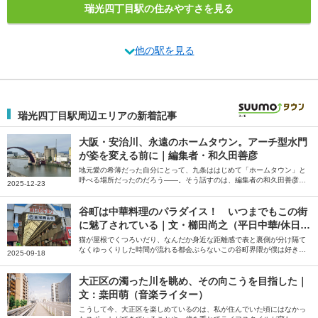
瑞光四丁目駅の住みやすさを見る
他の駅を見る
瑞光四丁目駅周辺エリアの新着記事
大阪・安治川、永遠のホームタウン。アーチ型水門
が姿を変える前に｜編集者・和久田善彦
地元愛の希薄だった自分にとって、九条ははじめて「ホームタウン」と
呼べる場所だったのだろう――。そう話すのは、編集者の和久田善彦さ
2025-12-23
ん。就職と共に住み始め、いまも「ホームタウン」だと感じているとい
う大阪市の安治川周辺の街について綴っていただきました。
谷町は中華料理のパラダイス！ いつまでもこの街
に魅了されている｜文・櫛田尚之（平日中華/休日中
華 代表）
猫が屋根でくつろいだり、なんだか身近な距離感で表と裏側が分け隔て
なくゆっくりした時間が流れる都会ぶらないこの谷町界隈が僕は好きだ
2025-09-18
――。そう話すのは、中華クルー「平日中華/休日中華」代表の櫛田尚
之さん。中華を好きになるきっかけになった谷町の魅力について綴って
いただきました。
大正区の濁った川を眺め、その向こうを目指した｜
文：桒田萌（音楽ライター）
こうして今、大正区を楽しめているのは、私が住んでいた頃にはなかっ