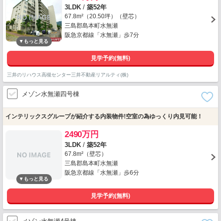
3LDK
/
築52年
67.8m²（20.50坪）（壁芯）
三島郡島本町水無瀬
阪急京都線「水無瀬」歩7分
見学予約(無料)
三井のリハウス高槻センター三井不動産リアルティ(株)
メゾン水無瀬四号棟
インテリックスグループが紹介する内装物件!空室の為ゆっくり内見可能！
2490万円
3LDK
/
築52年
67.8m²（壁芯）
三島郡島本町水無瀬
阪急京都線「水無瀬」歩6分
見学予約(無料)