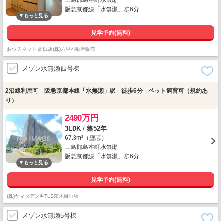
三島郡島本町水無瀬
阪急京都線「水無瀬」歩6分
見学予約(無料)
おウチネット 高槻店(株)六甲不動産販売
メゾン水無瀬四号棟
2沿線利用可 阪急京都本線「水無瀬」駅 徒歩6分 ペット飼育可（規約あ
り）
2490万円
3LDK
/
築52年
67.8m²（壁芯）
三島郡島本町水無瀬
阪急京都線「水無瀬」歩6分
見学予約(無料)
(株)ヤマダデンキTLS茨木目垣店
メゾン水無瀬5号棟