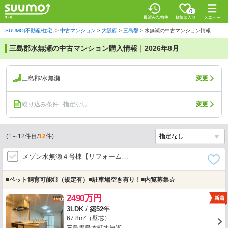
0
SUUMO[不動産/住宅]
>
中古マンション
>
大阪府
>
三島郡
>
水無瀬の中古マンション情報
三島郡水無瀬の中古マンション購入情報｜2026年8月
三島郡/水無瀬
変更
絞り込み条件 : 指定なし
変更
(
1
～
12
件目/
12
件)
メゾン水無瀬４号棟【リフォーム…
■ペット飼育可能◎（規定有）■駐車場空き有り！■内覧募集☆
2490万円
3LDK
/
築52年
67.8m²（壁芯）