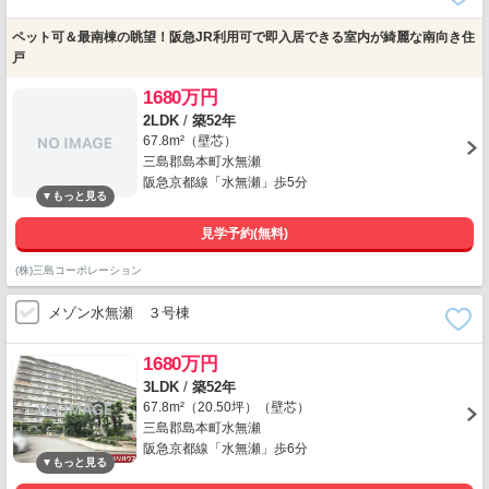
ペット可＆最南棟の眺望！阪急JR利用可で即入居できる室内が綺麗な南向き住
戸
1680万円
2LDK
/
築52年
67.8m²（壁芯）
三島郡島本町水無瀬
阪急京都線「水無瀬」歩5分
見学予約(無料)
(株)三島コーポレーション
メゾン水無瀬 ３号棟
1680万円
3LDK
/
築52年
67.8m²（20.50坪）（壁芯）
三島郡島本町水無瀬
阪急京都線「水無瀬」歩6分