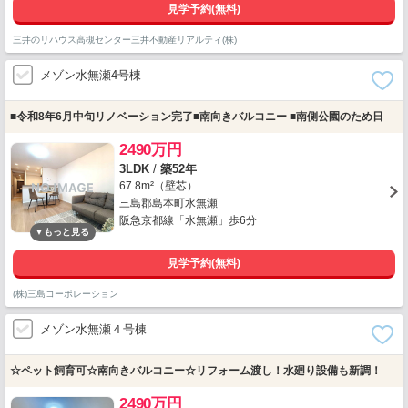
見学予約(無料)
三井のリハウス高槻センター三井不動産リアルティ(株)
メゾン水無瀬4号棟
■令和8年6月中旬リノベーション完了■南向きバルコニー ■南側公園のため日
2490万円
3LDK
/
築52年
67.8m²（壁芯）
三島郡島本町水無瀬
阪急京都線「水無瀬」歩6分
見学予約(無料)
(株)三島コーポレーション
メゾン水無瀬４号棟
☆ペット飼育可☆南向きバルコニー☆リフォーム渡し！水廻り設備も新調！
2490万円