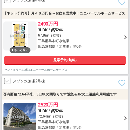
メゾン水無瀬4号棟
【ネット予約可】月々６万円台～お盆も営業中！ユニバーサルホームサービス
2490万円
3LDK
/
築52年
67.8m²（壁芯）
三島郡島本町水無瀬
阪急京都線「水無瀬」歩6分
見学予約(無料)
センチュリー21(株)ユニバーサルホームサービス
メゾン水無瀬2号棟
専有面積72.64平米、3LDKの間取りです阪急＆JRの二沿線利用可能です
2520万円
3LDK
/
築52年
72.64m²（壁芯）
三島郡島本町水無瀬
阪急京都線「水無瀬」歩5分