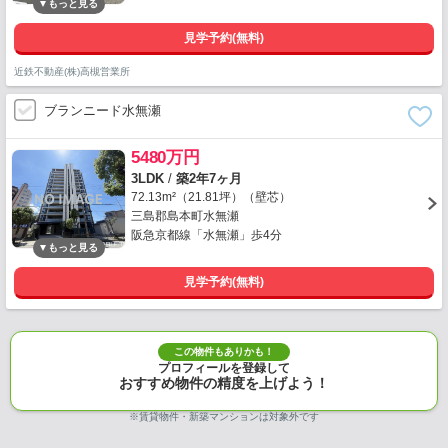
見学予約(無料)
近鉄不動産(株)高槻営業所
ブランニード水無瀬
5480万円
3LDK
/
築2年7ヶ月
72.13m²（21.81坪）（壁芯）
三島郡島本町水無瀬
阪急京都線「水無瀬」歩4分
見学予約(無料)
この物件もありかも！
プロフィールを登録して
おすすめ物件の精度を上げよう！
※賃貸物件・新築マンションは対象外です