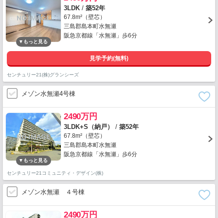
3LDK
/
築52年
67.8m²（壁芯）
三島郡島本町水無瀬
阪急京都線「水無瀬」歩6分
見学予約(無料)
センチュリー21(株)グランシーズ
メゾン水無瀬4号棟
2490万円
3LDK+S（納戸）
/
築52年
67.8m²（壁芯）
三島郡島本町水無瀬
阪急京都線「水無瀬」歩6分
センチュリー21コミュニティ・デザイン(株)
メゾン水無瀬 ４号棟
2490万円