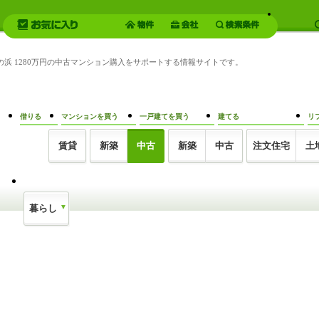
の浜 1280万円の中古マンション購入をサポートする情報サイトです。
借りる
マンションを買う
一戸建てを買う
建てる
リ
賃貸
新築
中古
新築
中古
注文住宅
土
暮らし