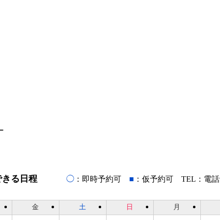
ー
できる日程
◯
：即時予約可
■
：仮予約可 TEL：電
金
土
日
月