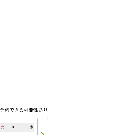
話予約できる可能性あり
火
水
木
金
土