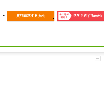
資料請求する
見学予約する
(無料)
(無料)
その場
で確
定！