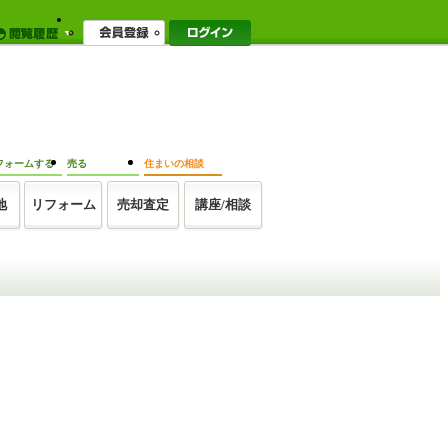
フォームする
売る
住まいの相談
地
リフォーム
売却査定
講座/相談