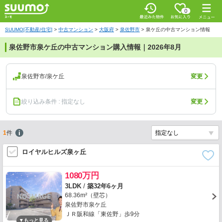
0
SUUMO[不動産/住宅]
>
中古マンション
>
大阪府
>
泉佐野市
>
泉ケ丘の中古マンション情報
泉佐野市泉ケ丘の中古マンション購入情報｜2026年8月
泉佐野市/泉ケ丘
変更
絞り込み条件 : 指定なし
変更
1
件
ロイヤルヒルズ泉ヶ丘
1080万円
3LDK
/
築32年6ヶ月
68.36m²（壁芯）
泉佐野市泉ケ丘
ＪＲ阪和線「東佐野」歩9分