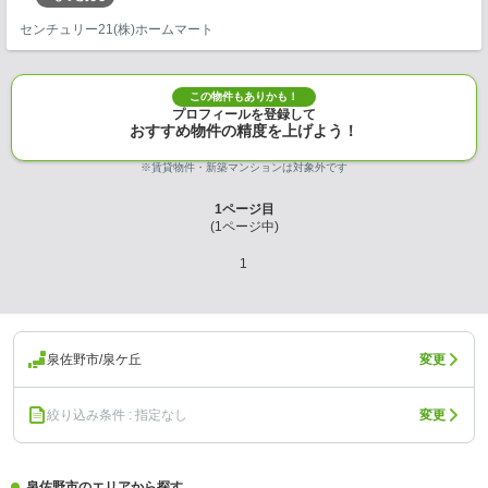
センチュリー21(株)ホームマート
この物件もありかも！
プロフィールを登録して
おすすめ物件の精度を上げよう！
※賃貸物件・新築マンションは対象外です
1
ページ目
(
1
ページ中)
1
泉佐野市/泉ケ丘
変更
絞り込み条件 : 指定なし
変更
泉佐野市のエリアから探す