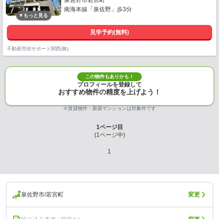
泉佐野市若宮町
南海本線「泉佐野」歩3分
見学予約(無料)
不動産売却サポート関西(株)
この物件もありかも！
プロフィールを登録して
おすすめ物件の精度を上げよう！
※賃貸物件・新築マンションは対象外です
1
ページ目
(
1
ページ中)
1
泉佐野市/若宮町
変更