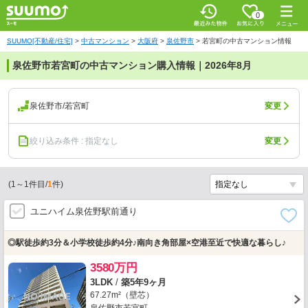
0
SUUMO[不動産/住宅]
>
中古マンション
>
大阪府
>
泉佐野市
>
若宮町の中古マンション情報
泉佐野市若宮町の中古マンション購入情報｜2026年8月
泉佐野市/若宮町
変更
絞り込み条件 : 指定なし
変更
(
1
～
1
件目/
1
件)
ユニハイム泉佐野駅前通り
◎駅徒歩約3分＆小学校徒歩約4分♪南向き角部屋×空港至近で快適な暮らし♪
3580万円
3LDK
/
築5年9ヶ月
67.27m²（壁芯）