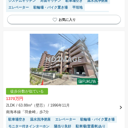
システムキッチン
対面キッチン
駐車場空き
温水洗浄便座
エレベーター
駐輪場・バイク置き場
平坦地
モニター付きインターホン
陽当り良好
リフォーム済み物件
駐車場(普通車)あり
宅配ボックス
徒歩分数が似ている
1370万円
2LDK
/ 63.88m²（壁芯）
/ 1996年11月
南海本線「羽倉崎」歩7分
駐車場空き
温水洗浄便座
エレベーター
駐輪場・バイク置き場
モニター付きインターホン
陽当り良好
駐車場(普通車)あり