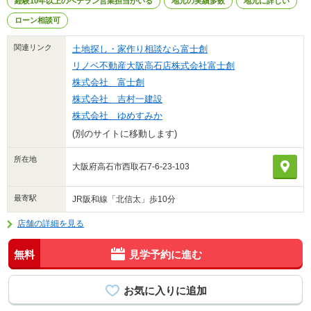
経験10年以上のベテラン営業担当がいる
地元の実績多数
地元に詳しい
ローン相談可
関連リンク
土地探し・家作り相談なら富士創
リノベ不動産大阪高石店株式会社富士創
株式会社 富士創
株式会社 吉村一建設
株式会社 ゆめすみか
(別のサイトに移動します)
所在地
大阪府高石市西取石7-6-23-103
最寄駅
JR阪和線「北信太」歩10分
店舗の詳細を見る
無料
見学予約に進む