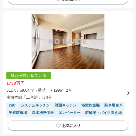
徒歩分数が似ている
1730万円
3LDK
/ 69.64m²（壁芯）
/ 1996年2月
南海本線「二色浜」歩4分
WIC
システムキッチン
対面キッチン
浴室乾燥機
駐車場空き
平置駐車場
温水洗浄便座
エレベーター
駐輪場・バイク置き場
平坦地
モニター付きインターホン
陽当り良好
リフォーム済み物件
駐車場(普通車)あり