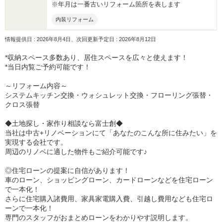
※年月は一番古いリフォーム箇所を表します
内装リフォーム
情報提供日 : 2026年8月4日、次回更新予定日 : 2026年8月12日
*収納スペース多数あり、居住スペースを広々と使えます！
*当日内覧ご予約可能です！
～リフォーム内容～
システムキッチン交換・ウォシュレット交換・フローリング張替・
クロス張替
◆土地探し・家作り相談なら富士創◆
当社は中古+リノベーションにて「あなたのこんな所に住みたい」を
実現する会社です。
周辺のリノベに適した物件もご紹介可能です♪
◎住宅ローンの提案に自信があります！
車のローン、ショッピングローン、カードローンなどを住宅ローン
で一本化！
さらに住宅購入諸費用、家具家電購入費、引越し費用なども住宅ロ
ーンで一本化！
専門のスタッフがおまとめローンをわかりやす説明します。