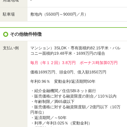
用途地域
-
駐車場
敷地内（5500円～9000円／月）
その他物件特徴
支払い例
マンション）3SLDK・専有面積約82.15平米・バル
コニー面積約19.48平米・1699万円の場合
毎月（年１２回）3.8万円 ボーナス時加算0万円
価格1699万円、頭金0円、借入額1850万円
年利0.96％ 変動金利/返済期間50年
・紹介金融機関／住信SBIネット銀行
・販売価格に対する融資限度の割合／110％以内
・年齢制限／満65歳以下
・販売価格に対する融資限度額／2億円以下（10万
円単位）
・返済期間／～50年
・利率／年利3.025％（変動金利）