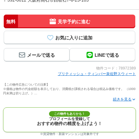
〒592-0012 大阪府高石市西取石7-6-23-103
無料
見学予約に進む
メールで送る
LINEで送る
物件コード：78972389
ブリティッシュ・ティンバー泉佐野スウィート
【この物件広告についての注釈】
※価格は物件の代金総額を表示しており、消費税が課税される場合は税込み価格です。 （1000
円未満は切り上げ。）
※写真に写っている、またはパース（絵）や間取り図に描かれている家具や車などは、特にコ
メントがない場合、販売価格に含まれません。
※敷地権利が定期借地権のものは価格に権利金を含みます。
※建築条件付き土地価格には、建物価格は含まれません。
この物件もありかも！
※物件情報は、原則として情報提供日の２日前に最終確認した情報です。
プロフィールを登録して
※完成予想図はいずれも外構、植栽、外観等実際のものとは多少異なることがあります。
おすすめ物件の精度を上げよう！
※モデルルーム・モデルハウス・展示場・ショールームの画像の場合、今回販売の物件と異な
る場合があります。
※ＣＧ合成の画像の場合、実際とは多少異なる場合があります。
※賃貸物件・新築マンションは対象外です
※物件特徴：販売戸数が複数の物件は、全ての住戸に該当しない項目もあります。