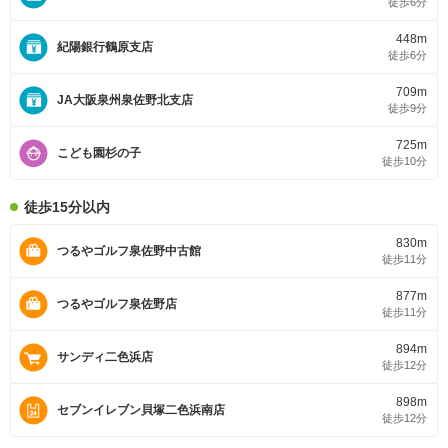
徒歩6分
448m
紀陽銀行鶴原支店
徒歩6分
709m
JA大阪泉州泉佐野北支店
徒歩9分
725m
こども園杉の子
徒歩10分
徒歩15分以内
830m
つるやゴルフ泉佐野中古館
徒歩11分
877m
つるやゴルフ泉佐野店
徒歩11分
894m
サンディ二色浜店
徒歩12分
898m
セブンイレブン貝塚二色浜南店
徒歩12分