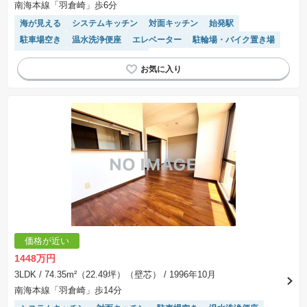
南海本線「羽倉崎」歩6分
海が見える
システムキッチン
対面キッチン
始発駅
駐車場空き
温水洗浄便座
エレベーター
駐輪場・バイク置き場
陽当り良好
駐車場(普通車)あり
価格が近い
1448万円
3LDK
/ 74.35m²（22.49坪）（壁芯）
/ 1996年10月
南海本線「羽倉崎」歩14分