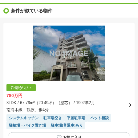
※完成後１年以上を経過した未入居物件が掲載される場合があります。ご了承ください。
※新着：物件情報が「SUUMO」に掲載された日から１週間表示されます。
条件が似ている物件
※価格更新：物件価格が変更された日から１週間表示されます。
※販売予定物件はすべて、販売開始するまで契約または予約の申込みはできません。
※購入の前には物件内容や契約条件についてご自身で十分な確認をしていただくようにお願い
いたします。
※建築条件土地の情報内に掲載されている、建物プラン例は、土地購入者の設計プランの参考
の一例であって、プランの採用可否は任意です。
※土地（建築条件なし）で「建物プラン例」が表記してある時、そのプラン例は特定の建築請
負会社によるもので、当該建築請負会社以外で建てた場合、同様のものが同価格で建てられる
とは限りません。また建築請負会社を特定するものではありません。
※建築条件付き土地とは、その土地に建築する建物の建築請負契約が、一定期間内に成立する
ことを条件として売買される土地のことをいいます。建築請負契約成立に向けて設計プランを
協議するため、土地購入者が自己の希望する建物の設計協議をするために必要な相当の期間の
交渉期間が設定され、その期間内で希望を満たすプランが実現できたかどうかにより結論を出
します。なお、この期間は概ね3ヶ月程度とされています。納得のいくプランが出来ず、建築請
負契約が成立しない場合、土地売買契約は白紙に戻り、土地契約にかかった代金（土地代金、
手付金など）は名目のいかんに関わらず、全て返却されます。
※課税対象物件の「価格」や「費用等」は消費税込みの「総額表示」で統一しています。
※「本体価格」とは、課税対象物件においては「消費税を除いた建物価格」と「土地価格」の
距離が近い
合計額を指します。
※課税対象物件は消費税込みの総額表示のため、不動産広告の販売価格には本体価格の金額は
780万円
表示されておりません。
※取引にかかる費用：物件の契約手続き、決済、引き渡し時にかかる費用を表示しています。
3LDK
/ 67.76m²（20.49坪）（壁芯）
/ 1992年2月
不動産会社によって表記有無が異なるため、ご自身で十分な確認をしていただくようにお願い
南海本線「鶴原」歩4分
いたします。
※掲載の省エネ性能ラベル内の物件・住棟・号室名称については最新のものに変更されている
システムキッチン
駐車場空き
平置駐車場
ペット相談
場合があります。
駐輪場・バイク置き場
駐車場(普通車)あり