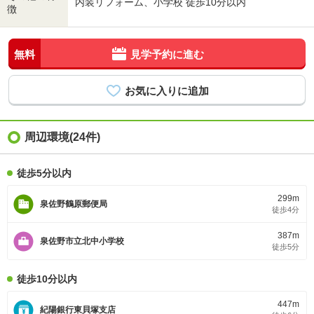
内装リフォーム、小学校 徒歩10分以内
徴
無料
見学予約に進む
周辺環境(24件)
徒歩5分以内
299m
泉佐野鶴原郵便局
徒歩4分
387m
泉佐野市立北中小学校
徒歩5分
徒歩10分以内
447m
紀陽銀行東貝塚支店