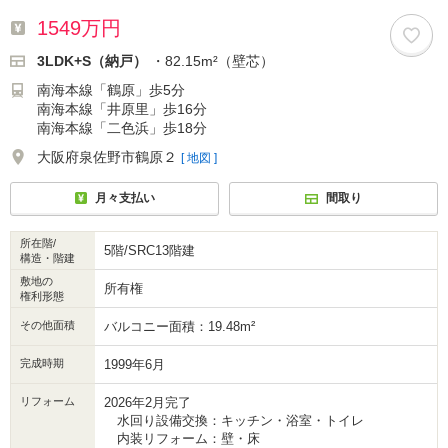
1549万円
3LDK+S（納戸）
・82.15m²（壁芯）
南海本線「鶴原」歩5分
南海本線「井原里」歩16分
南海本線「二色浜」歩18分
大阪府泉佐野市鶴原２
[ 地図 ]
月々支払い
間取り
所在階/
5階/SRC13階建
構造・階建
敷地の
所有権
権利形態
その他面積
バルコニー面積：19.48m²
完成時期
1999年6月
リフォーム
2026年2月完了
水回り設備交換：キッチン・浴室・トイレ
内装リフォーム：壁・床