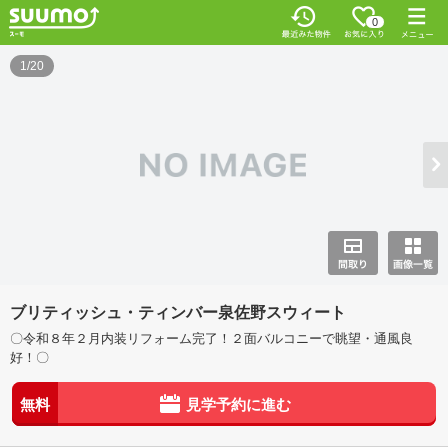
0
1/20
ブリティッシュ・ティンバー泉佐野スウィート
〇令和８年２月内装リフォーム完了！２面バルコニーで眺望・通風良
好！〇
無料
見学予約に進む