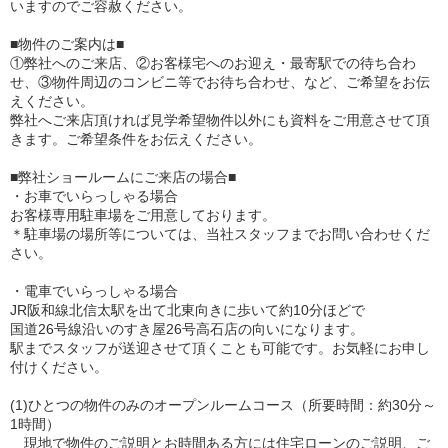
いますのでご容赦ください。
■物件のご案内は■
①弊社へのご来店、②お客様宅へのお迎え・最寄駅での待ち合わ
せ、③物件周辺のコンビニ等でお待ち合わせ、など、ご希望をお伝
えください。
弊社へご来店頂ければ見学希望物件以外にも資料をご用意させて頂
きます。ご希望条件をお伝えください。
■弊社ショールームにご来店の場合■
・お車でいらっしゃる場合
お客様専用駐車場をご用意しております。
＊駐車場の場所等については、当社スタッフまでお問い合わせくだ
さい。
・電車でいらっしゃる場合
JR阪和線北信太駅を出て北東向きに歩いて約10分ほどで
国道26号線沿いのすき屋26号高石店の向いになります。
駅までスタッフが送迎させて頂くことも可能です。お気軽にお申し
付けください。
(1)ひとつの物件のみのオープンルームコース（所要時間：約30分～
1時間）
現地で物件のご説明とお時間ある方には住宅ローンのご説明、ご