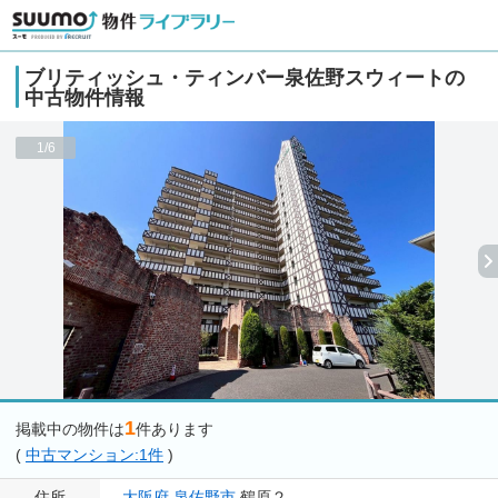
ブリティッシュ・ティンバー泉佐野スウィートの
中古物件情報
1/6
1
掲載中の物件は
件あります
(
中古マンション:1件
)
住所
大阪府
泉佐野市
鶴原２