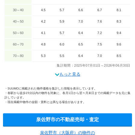
30～40
4.5
5.7
6.6
6.7
8.1
40～50
4.2
5.9
7.0
7.6
8.3
50～60
4.1
5.7
6.4
7.2
9.4
60～70
4.8
6.0
6.5
7.5
9.6
70～80
5.3
5.5
6.4
7.0
8.5
集計期間：2025年07月01日～2026年06月30日
もっと見る
SUUMOに掲載された物件価格を集計した情報を表示しています。
各駅から徒歩15分以内の物件を対象に、各月1日から翌々月末日までの掲載データを元に集
計しています。
現在掲載中物件の金額・賃料とは異なる場合があります。
泉佐野市の不動産売却・査定
泉佐野市（大阪府）の物件の