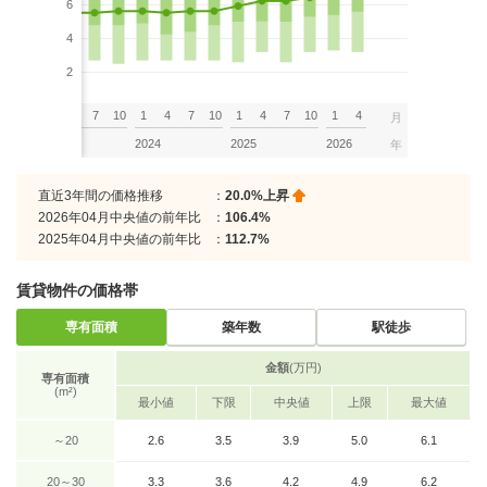
6
4
2
7
10
1
4
7
10
1
4
7
10
1
4
7
10
1
4
月
2023
2024
2025
2026
年
直近3年間の価格推移
：
20.0%上昇
2026年04月中央値の前年比
：
106.4%
2025年04月中央値の前年比
：
112.7%
賃貸物件の価格帯
専有面積
築年数
駅徒歩
金額
(万円)
専有面積
(m²)
最小値
下限
中央値
上限
最大値
～20
2.6
3.5
3.9
5.0
6.1
20～30
3.3
3.6
4.2
4.9
6.2