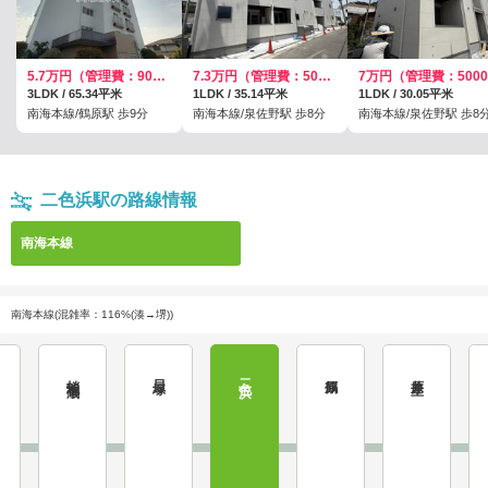
5.7万円（管理費：9000円）
7.3万円（管理費：5000円）
3LDK / 65.34平米
1LDK / 35.14平米
1LDK / 30.05平米
南海本線/鶴原駅 歩9分
南海本線/泉佐野駅 歩8分
南海本線/泉佐野駅 歩8
二色浜駅の路線情報
南海本線
南海本線(混雑率：116%(湊→堺))
蛸地蔵
貝塚
二色浜
鶴原
井原里