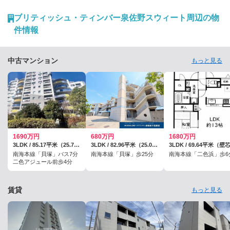
ブリティッシュ・ティンバー泉佐野スウィート周辺の物
件情報
中古マンション
もっと見る
1690万円
680万円
1680万円
3LDK / 85.17平米（25.76坪）（壁芯）
3LDK / 82.96平米（25.09坪）（壁芯）
3LDK / 69.64平米（壁
南海本線「貝塚」バス7分
南海本線「貝塚」歩25分
南海本線「二色浜」歩6
二色アジュール前歩4分
賃貸
もっと見る