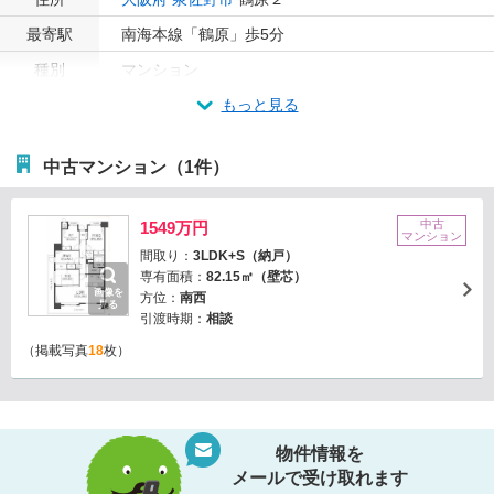
最寄駅
南海本線「鶴原」歩5分
種別
マンション
もっと見る
中古マンション（1件）
中古
1549万円
マンション
間取り：
3LDK+S（納戸）
専有面積：
82.15㎡（壁芯）
画像を
方位：
南西
見る
引渡時期：
相談
（掲載写真
18
枚）
物件情報を
メールで受け取れます