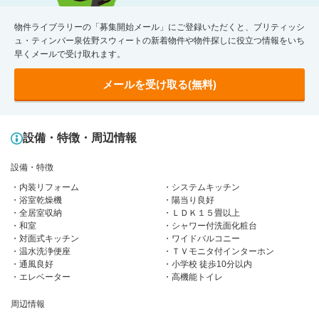
物件ライブラリーの「募集開始メール」にご登録いただくと、ブリティッシ
ュ・ティンバー泉佐野スウィートの新着物件や物件探しに役立つ情報をいち
早くメールで受け取れます。
メールを受け取る(無料)
設備・特徴・周辺情報
設備・特徴
内装リフォーム
システムキッチン
浴室乾燥機
陽当り良好
全居室収納
ＬＤＫ１５畳以上
和室
シャワー付洗面化粧台
対面式キッチン
ワイドバルコニー
温水洗浄便座
ＴＶモニタ付インターホン
通風良好
小学校 徒歩10分以内
エレベーター
高機能トイレ
周辺情報