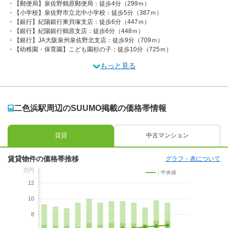
【郵便局】泉佐野鶴原郵便局：徒歩4分（299ｍ）
【小学校】泉佐野市立北中小学校：徒歩5分（387ｍ）
【銀行】紀陽銀行東貝塚支店：徒歩6分（447ｍ）
【銀行】紀陽銀行鶴原支店：徒歩6分（448ｍ）
【銀行】JA大阪泉州泉佐野北支店：徒歩9分（709ｍ）
【幼稚園・保育園】こども園杉の子：徒歩10分（725ｍ）
もっと見る
二色浜駅周辺のSUUMO掲載の価格帯情報
賃貸
中古マンション
賃貸物件の価格帯推移
グラフ・表について
万円
：中央値
12
10
8