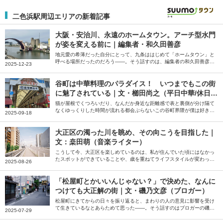
二色浜駅周辺エリアの新着記事
大阪・安治川、永遠のホームタウン。アーチ型水門
が姿を変える前に｜編集者・和久田善彦
地元愛の希薄だった自分にとって、九条ははじめて「ホームタウン」と
呼べる場所だったのだろう――。そう話すのは、編集者の和久田善彦さ
2025-12-23
ん。就職と共に住み始め、いまも「ホームタウン」だと感じているとい
う大阪市の安治川周辺の街について綴っていただきました。
谷町は中華料理のパラダイス！ いつまでもこの街
に魅了されている｜文・櫛田尚之（平日中華/休日中
華 代表）
猫が屋根でくつろいだり、なんだか身近な距離感で表と裏側が分け隔て
なくゆっくりした時間が流れる都会ぶらないこの谷町界隈が僕は好きだ
2025-09-18
――。そう話すのは、中華クルー「平日中華/休日中華」代表の櫛田尚
之さん。中華を好きになるきっかけになった谷町の魅力について綴って
いただきました。
大正区の濁った川を眺め、その向こうを目指した｜
文：桒田萌（音楽ライター）
こうして今、大正区を楽しめているのは、私が住んでいた頃にはなかっ
たスポットができていることや、歳を重ねてライフスタイルが変わった
2025-08-26
ことが大きいだろう――。そう話すのは、音楽ライターの桒田萌さん。
一度は距離を置いた地元・大正区の大人になってから気付いた魅力を綴
っていただきました。
「松屋町とかいいんじゃない？」で決めた、なんに
つけても大正解の街｜文・磯乃文彦（ブロガー）
松屋町にきてからの日々を振り返ると、まわりの人の意見に影響を受け
て生きているなとあらためて思った――。そう話すのはブロガーの磯乃
2025-07-29
文彦さん。パートナーの転勤で住むことになった大阪の松屋町での暮ら
しについて、おすすめのお店などを交えながら綴っていただきました。