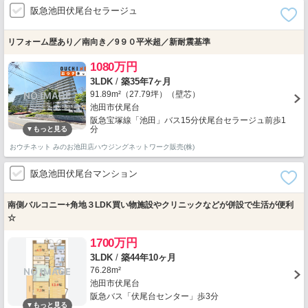
阪急池田伏尾台セラージュ
リフォーム歴あり／南向き／9９０平米超／新耐震基準
1080万円
3LDK
/
築35年7ヶ月
91.89m²（27.79坪）（壁芯）
池田市伏尾台
阪急宝塚線「池田」バス15分伏尾台セラージュ前歩1
分
おウチネット みのお池田店ハウジングネットワーク販売(株)
阪急池田伏尾台マンション
南側バルコニー+角地３LDK買い物施設やクリニックなどが併設で生活が便利
☆
1700万円
3LDK
/
築44年10ヶ月
76.28m²
池田市伏尾台
阪急バス「伏尾台センター」歩3分