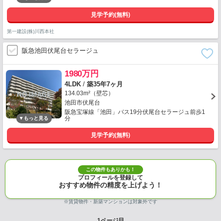
見学予約(無料)
第一建設(株)川西本社
阪急池田伏尾台セラージュ
1980万円
4LDK
/
築35年7ヶ月
134.03m²（壁芯）
池田市伏尾台
阪急宝塚線「池田」バス19分伏尾台セラージュ前歩1
分
見学予約(無料)
この物件もありかも！
プロフィールを登録して
おすすめ物件の精度を上げよう！
※賃貸物件・新築マンションは対象外です
1
ページ目