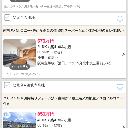
三井のリハウス川西池田センター三井不動産リアルティ(株)
伏尾台Ａ団地
南向きバルコニー×静かな高台の住宅街|スーパーも近く住み心地の良い住まい♪
670万円
3LDK
/
築41年6ヶ月
88.98m²（壁芯）
池田市伏尾台
阪急宝塚線「池田」バス19分北中央公園前歩4分
センチュリー21(株)みのパラ
伏尾台A団地壱号棟
２０２５年９月内装リフォーム済／南向き／最上階／角部屋／３面バルコニー
付き
850万円
4LDK
/
築41年7ヶ月
88.98m²（壁芯）