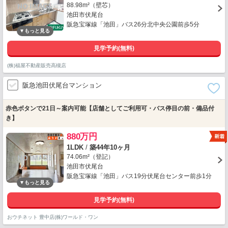
88.98m²（壁芯）
池田市伏尾台
阪急宝塚線「池田」バス26分北中央公園前歩5分
見学予約(無料)
(株)福屋不動産販売高槻店
阪急池田伏尾台マンション
赤色ボタンで21日～案内可能【店舗としてご利用可・バス停目の前・備品付
き】
880万円
1LDK
/
築44年10ヶ月
74.06m²（登記）
池田市伏尾台
阪急宝塚線「池田」バス19分伏尾台センター前歩1分
見学予約(無料)
おウチネット 豊中店(株)ワールド・ワン