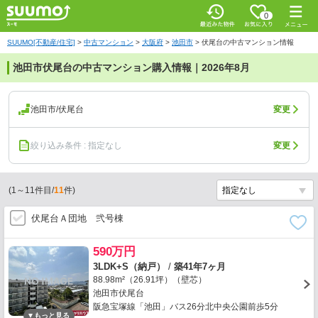
0
SUUMO[不動産/住宅]
>
中古マンション
>
大阪府
>
池田市
>
伏尾台の中古マンション情報
池田市伏尾台の中古マンション購入情報｜2026年8月
池田市/伏尾台
変更
絞り込み条件 : 指定なし
変更
(
1
～
11
件目/
11
件)
伏尾台Ａ団地 弐号棟
590万円
3LDK+S（納戸）
/
築41年7ヶ月
88.98m²（26.91坪）（壁芯）
池田市伏尾台
阪急宝塚線「池田」バス26分北中央公園前歩5分