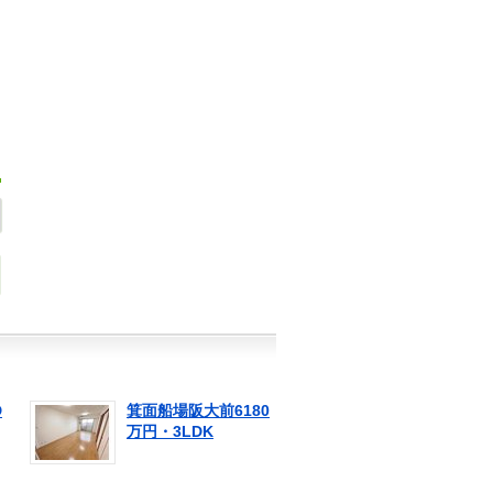
D
箕面船場阪大前6180
万円・3LDK