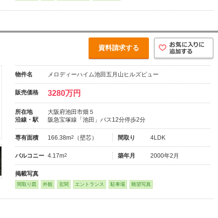
資料請求する
物件名
メロディーハイム池田五月山ヒルズビュー
販売価格
3280万円
所在地
大阪府池田市畑５
沿線・駅
阪急宝塚線「池田」バス12分停歩2分
専有面積
166.38m
2
（壁芯）
間取り
4LDK
バルコニー
4.17m
2
築年月
2000年2月
掲載写真
間取り図
外観
玄関
エントランス
駐車場
眺望写真