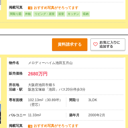
掲載写真
おすすめ写真がそろってます
間取り図
外観
リビング・居室
浴室
キッチン
収納
資料請求する
物件名
メロディーハイム池田五月山
販売価格
2680万円
所在地
大阪府池田市畑５
沿線・駅
阪急宝塚線「池田」バス20分停歩3分
専有面積
102.13m
2
（30.89坪）
間取り
3LDK
（壁芯）
バルコニー
11.33m
2
築年月
2000年2月
掲載写真
おすすめ写真がそろってます