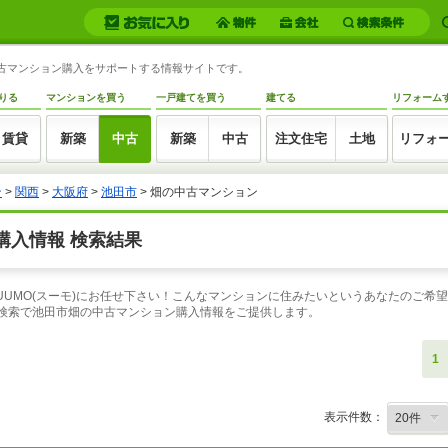
中古マンション購入をサポートする情報サイトです。
りる
マンションを買う
一戸建てを買う
建てる
リフォーム
賃貸
新築
中古
新築
中古
注文住宅
土地
リフォ
ン
>
関西
>
大阪府
>
池田市
> 畑の中古マンション
購入情報 検索結果
UUMO(スーモ)にお任せ下さい！こんなマンションに住みたいというあなたのご希
報検索で池田市畑の中古マンション購入情報をご提供します。
1
表示件数：