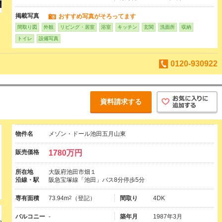
掲載写真
おすすめ写真がそろってます
間取り図
外観
リビング・居室
浴室
キッチン
玄関
洗面所
収納
トイレ
設備写真
0120-930922
資料請求する
物件名
メゾン・ドール池田五月山東
販売価格
1780万円
所在地
大阪府池田市畑１
沿線・駅
阪急宝塚線「池田」バス8分停歩5分
専有面積
73.94m
2
（登記）
間取り
4DK
バルコニー
-
築年月
1987年3月