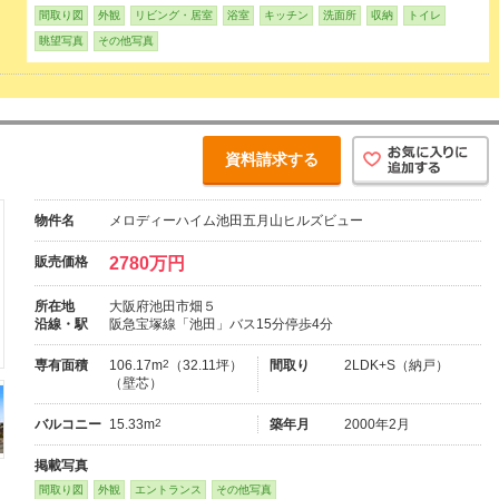
間取り図
外観
リビング・居室
浴室
キッチン
洗面所
収納
トイレ
眺望写真
その他写真
資料請求する
物件名
メロディーハイム池田五月山ヒルズビュー
販売価格
2780万円
所在地
大阪府池田市畑５
沿線・駅
阪急宝塚線「池田」バス15分停歩4分
専有面積
106.17m
2
（32.11坪）
間取り
2LDK+S（納戸）
（壁芯）
バルコニー
15.33m
2
築年月
2000年2月
掲載写真
間取り図
外観
エントランス
その他写真