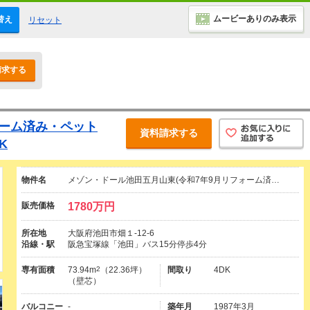
ムービーありのみ表示
替え
リセット
請求する
ォーム済み・ペット
資料請求する
K
物件名
メゾン・ドール池田五月山東(令和7年9月リフォーム済…
販売価格
1780万円
所在地
大阪府池田市畑１-12-6
沿線・駅
阪急宝塚線「池田」バス15分停歩4分
専有面積
73.94m
2
（22.36坪）
間取り
4DK
（壁芯）
バルコニー
-
築年月
1987年3月