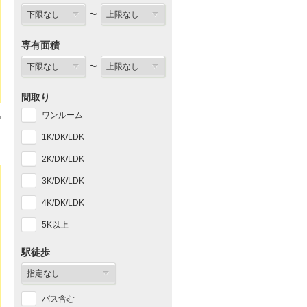
〜
専有面積
〜
間取り
ワンルーム
1K/DK/LDK
2K/DK/LDK
3K/DK/LDK
4K/DK/LDK
5K以上
駅徒歩
バス含む