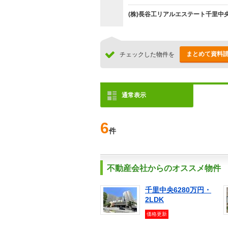
(株)長谷工リアルエステート千里中
まとめて資料
チェックした物件を
通常表示
6
件
不動産会社からのオススメ物件
千里中央6280万円・
2LDK
価格更新