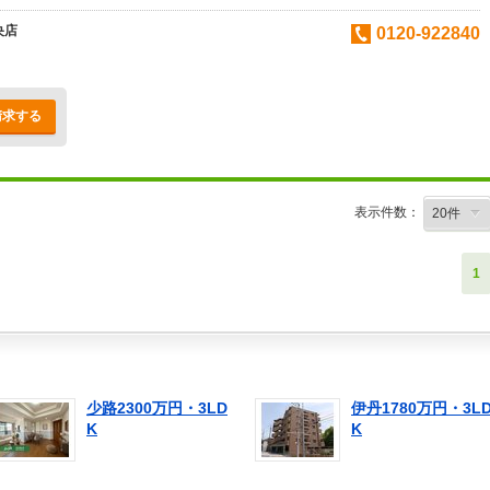
央店
0120-922840
請求する
表示件数：
1
少路2300万円・3LD
伊丹1780万円・3L
K
K