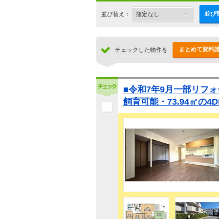
並び
並び替え：
まとめて資料
チェックした物件を
■令和7年9月一部リフ
飼育可能・73.94㎡の4D