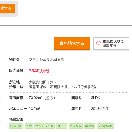
請求する
資料請求する
物件名
ブランシエラ池田石澄
販売価格
3340万円
所在地
大阪府池田市畑２
沿線・駅
阪急宝塚線「石橋阪大前」バス7分停歩2分
専有面積
73.92m
2
（壁芯）
間取り
3LDK
バルコニー
13.2m
2
築年月
2018年2月
掲載写真
間取り図
外観
エントランス
ロビー
共有施設
駐車場
その他写真