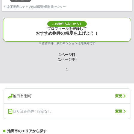
住友不動産ステップ(株)川西池田営業センター
この物件もありかも！
プロフィールを登録して
おすすめ物件の精度を上げよう！
※賃貸物件・新築マンションは対象外です
1
ページ目
(
1
ページ中)
1
池田市/新町
変更
絞り込み条件 : 指定なし
変更
池田市のエリアから探す