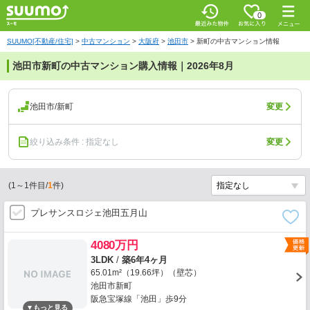
0
SUUMO[不動産/住宅]
>
中古マンション
>
大阪府
>
池田市
>
新町の中古マンション情報
池田市新町の中古マンション購入情報｜2026年8月
池田市/新町
変更
絞り込み条件 : 指定なし
変更
(
1
～
1
件目/
1
件)
プレサンスロジェ池田五月山
4080万円
3LDK
/
築6年4ヶ月
65.01m²（19.66坪）（壁芯）
池田市新町
阪急宝塚線「池田」歩9分