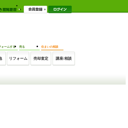
フォームする
売る
住まいの相談
地
リフォーム
売却査定
講座/相談