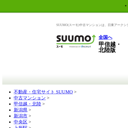
SUUMO(スーモ)中古マンションは、日東アーク
全国へ
甲信越・
北陸版
不動産・住宅サイト SUUMO
>
中古マンション
>
甲信越・北陸
>
新潟県
>
新潟市
>
中央区
>
上所駅
>