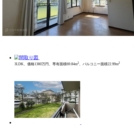
2
2
3LDK、価格1380万円、専有面積69.84m
、バルコニー面積22.99m