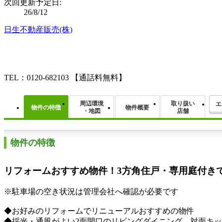
次回更新予定日:
26/8/12
日生不動産販売(株)
TEL：0120-682103
【通話料無料】
周辺環境
取り扱い
エ
物件の特徴
物件概要
・地図
店舗
物件の特徴
リフォームおすすめ物件！3方角住戸・専用庭付き
※駐車場の空き状況は管理会社へ確認が必要です
◆お好みのリフォームでリニューアルおすすめの物件
◆採光・通風がよい2面開口のリビングダイニング。対面キ