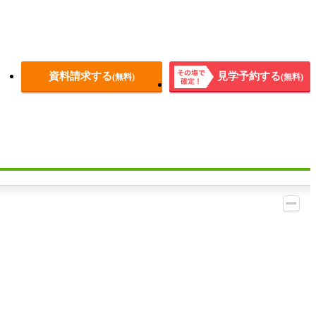
資料請求する
見学予約する
(無料)
(無料)
その場
で確
定！