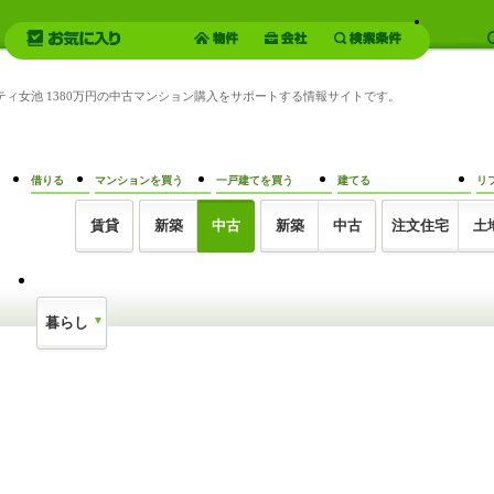
シティ女池 1380万円の中古マンション購入をサポートする情報サイトです。
借りる
マンションを買う
一戸建てを買う
建てる
リ
賃貸
新築
中古
新築
中古
注文住宅
土
暮らし