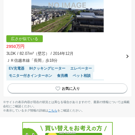
広さが似ている
2950万円
3LDK
/ 82.07m²（壁芯）
/ 2014年12月
ＪＲ信越本線「長岡」歩18分
EV充電器
IHクッキングヒーター
エレベーター
モニター付きインターホン
食洗機
ペット相談
システムキッチン
浴室乾燥機
駐輪場・バイク置き場
温水洗浄便座
陽当り良好
宅配ボックス
※サイトの表示内容が現在の状況とは異なる場合がありますので、最新の情報については掲載
会社にご確認ください。
※表示しているタグ情報の詳細は
こちら
をご確認ください。