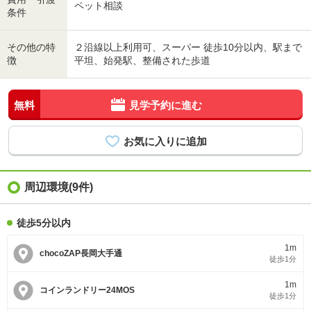
ペット相談
条件
その他の特
２沿線以上利用可、スーパー 徒歩10分以内、駅まで
徴
平坦、始発駅、整備された歩道
無料
見学予約に進む
周辺環境(9件)
徒歩5分以内
1m
chocoZAP長岡大手通
徒歩1分
1m
コインランドリー24MOS
徒歩1分