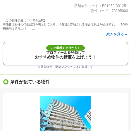
店舗物件コード：B01052-001251
物件コード：73295003
【この物件広告についての注釈】
※価格は物件の代金総額を表示しており、消費税が課税される場合は税込み価格です。 （1000
円未満は切り上げ。）
※写真に写っている、またはパース（絵）や間取り図に描かれている家具や車などは、特にコ
メントがない場合、販売価格に含まれません。
※敷地権利が定期借地権のものは価格に権利金を含みます。
※建築条件付き土地価格には、建物価格は含まれません。
この物件もありかも！
※物件情報は、原則として情報提供日の２日前に最終確認した情報です。
プロフィールを登録して
※完成予想図はいずれも外構、植栽、外観等実際のものとは多少異なることがあります。
おすすめ物件の精度を上げよう！
※モデルルーム・モデルハウス・展示場・ショールームの画像の場合、今回販売の物件と異な
る場合があります。
※ＣＧ合成の画像の場合、実際とは多少異なる場合があります。
※賃貸物件・新築マンションは対象外です
※物件特徴：販売戸数が複数の物件は、全ての住戸に該当しない項目もあります。
※完成後１年以上を経過した未入居物件が掲載される場合があります。ご了承ください。
※新着：物件情報が「SUUMO」に掲載された日から１週間表示されます。
条件が似ている物件
※価格更新：物件価格が変更された日から１週間表示されます。
※販売予定物件はすべて、販売開始するまで契約または予約の申込みはできません。
※購入の前には物件内容や契約条件についてご自身で十分な確認をしていただくようにお願い
いたします。
※建築条件土地の情報内に掲載されている、建物プラン例は、土地購入者の設計プランの参考
の一例であって、プランの採用可否は任意です。
※土地（建築条件なし）で「建物プラン例」が表記してある時、そのプラン例は特定の建築請
負会社によるもので、当該建築請負会社以外で建てた場合、同様のものが同価格で建てられる
とは限りません。また建築請負会社を特定するものではありません。
※建築条件付き土地とは、その土地に建築する建物の建築請負契約が、一定期間内に成立する
ことを条件として売買される土地のことをいいます。建築請負契約成立に向けて設計プランを
協議するため、土地購入者が自己の希望する建物の設計協議をするために必要な相当の期間の
交渉期間が設定され、その期間内で希望を満たすプランが実現できたかどうかにより結論を出