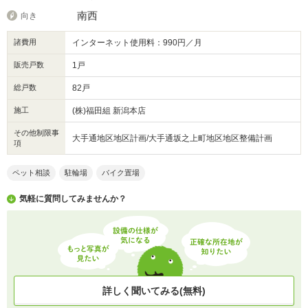
南西
向き
諸費用
インターネット使用料：990円／月
販売戸数
1戸
総戸数
82戸
施工
(株)福田組 新潟本店
その他制限事
大手通地区地区計画/大手通坂之上町地区地区整備計画
項
ペット相談
駐輪場
バイク置場
気軽に質問してみませんか？
詳しく聞いてみる(無料)