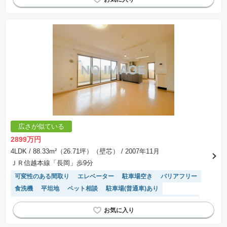
ペット相談
平置駐車場
システムキッチン
床暖房
浴室乾燥機
駐輪場・バイク置き場
温水洗浄便座
陽当り良好
宅配ボックス
広さが似ている
2899万円
4LDK
/ 88.33m²（26.71坪）（壁芯）
/ 2007年11月
ＪＲ信越本線「長岡」歩9分
可変性のある間取り
エレベーター
駐車場空き
バリアフリー
食洗機
平坦地
ペット相談
駐車場(普通車)あり
システムキッチン
駐輪場・バイク置き場
リフォーム済み物件
温水洗浄便座
陽当り良好
宅配ボックス