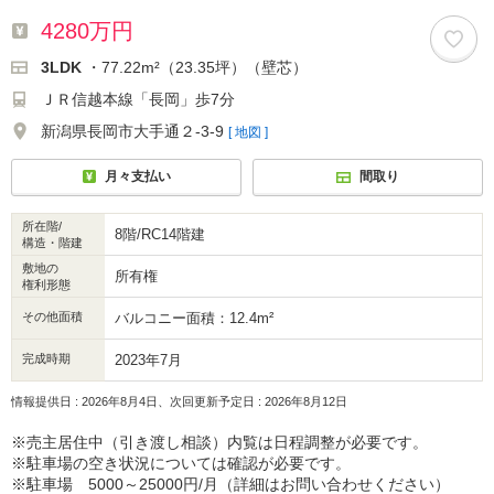
4280万円
3LDK
・77.22m²（23.35坪）（壁芯）
ＪＲ信越本線「長岡」歩7分
新潟県長岡市大手通２-3-9
[ 地図 ]
月々支払い
間取り
所在階/
8階/RC14階建
構造・階建
敷地の
所有権
権利形態
その他面積
バルコニー面積：12.4m²
完成時期
2023年7月
情報提供日 : 2026年8月4日、次回更新予定日 : 2026年8月12日
※売主居住中（引き渡し相談）内覧は日程調整が必要です。
※駐車場の空き状況については確認が必要です。
※駐車場 5000～25000円/月（詳細はお問い合わせください）