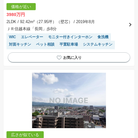
価格が近い
3980万円
2LDK
/ 92.42m²（27.95坪）（壁芯）
/ 2019年8月
ＪＲ信越本線「長岡」歩8分
WIC
エレベーター
モニター付きインターホン
食洗機
対面キッチン
ペット相談
平置駐車場
システムキッチン
床暖房
浴室乾燥機
駐輪場・バイク置き場
温水洗浄便座
陽当り良好
宅配ボックス
広さが似ている