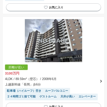
陽当り良好
宅配ボックス
距離が近い
3100万円
4LDK
/ 89.59m²（壁芯）
/ 2008年6月
上越新幹線「長岡」歩6分
駐車場（ハイルーフ）空き
ルーフバルコニー
２４時間ゴミ捨て可能
ゲストルーム
天井が高い
エレベーター
モニター付きインターホン
バリアフリー
平坦地
対面キッチン