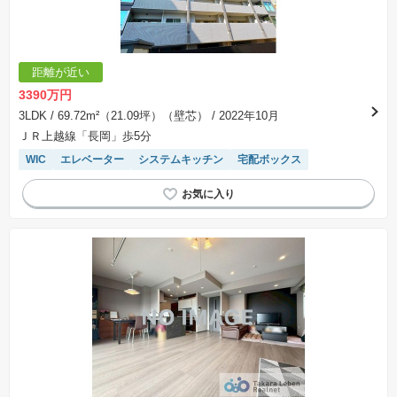
します。なお、この期間は概ね3ヶ月程度とされています。納得のいくプランが出来ず、建築請
負契約が成立しない場合、土地売買契約は白紙に戻り、土地契約にかかった代金（土地代金、
手付金など）は名目のいかんに関わらず、全て返却されます。
※課税対象物件の「価格」や「費用等」は消費税込みの「総額表示」で統一しています。
※「本体価格」とは、課税対象物件においては「消費税を除いた建物価格」と「土地価格」の
距離が近い
合計額を指します。
※課税対象物件は消費税込みの総額表示のため、不動産広告の販売価格には本体価格の金額は
3390万円
表示されておりません。
※取引にかかる費用：物件の契約手続き、決済、引き渡し時にかかる費用を表示しています。
3LDK
/ 69.72m²（21.09坪）（壁芯）
/ 2022年10月
不動産会社によって表記有無が異なるため、ご自身で十分な確認をしていただくようにお願い
ＪＲ上越線「長岡」歩5分
いたします。
※掲載の省エネ性能ラベル内の物件・住棟・号室名称については最新のものに変更されている
WIC
エレベーター
システムキッチン
宅配ボックス
場合があります。