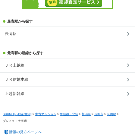
最寄駅から探す
長岡駅
最寄駅の沿線から探す
ＪＲ上越線
ＪＲ信越本線
上越新幹線
SUUMO[不動産/住宅]
>
中古マンション
>
甲信越・北陸
>
新潟県
>
長岡市
>
長岡駅
>
プレミスト大手通
情報の見方ページへ