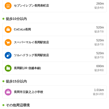
260m
セブンイレブン長岡表町店
徒歩4分
徒歩10分以内
520m
CoCoLo長岡
徒歩7分
520m
スーパーマルイ長岡駅前店
徒歩7分
520m
ツルハドラッグ長岡駅前店
徒歩7分
690m
長岡駅(JR 信越本線)
徒歩9分
徒歩15分以内
1.01km
長岡市立阪之上小学校
徒歩13分
その他周辺環境