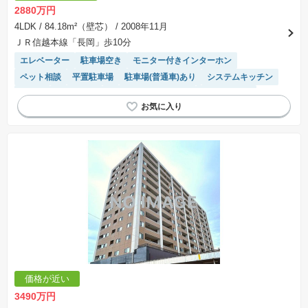
2880万円
4LDK
/ 84.18m²（壁芯）
/ 2008年11月
ＪＲ信越本線「長岡」歩10分
エレベーター
駐車場空き
モニター付きインターホン
ペット相談
平置駐車場
駐車場(普通車)あり
システムキッチン
床暖房
浴室乾燥機
駐輪場・バイク置き場
温水洗浄便座
陽当り良好
宅配ボックス
価格が近い
3490万円