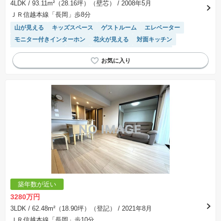
4LDK
/ 93.11m²（28.16坪）（壁芯）
/ 2008年5月
ＪＲ信越本線「長岡」歩8分
山が見える
キッズスペース
ゲストルーム
エレベーター
モニター付きインターホン
花火が見える
対面キッチン
システムキッチン
床暖房
浴室乾燥機
温水洗浄便座
陽当り良好
宅配ボックス
築年数が近い
3280万円
3LDK
/ 62.48m²（18.90坪）（登記）
/ 2021年8月
ＪＲ信越本線「長岡」歩10分