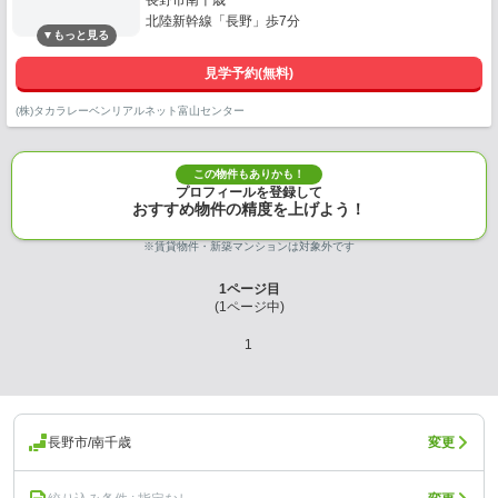
長野市南千歳
北陸新幹線「長野」歩7分
見学予約(無料)
(株)タカラレーベンリアルネット富山センター
この物件もありかも！
プロフィールを登録して
おすすめ物件の精度を上げよう！
※賃貸物件・新築マンションは対象外です
1
ページ目
(
1
ページ中)
1
長野市/南千歳
変更