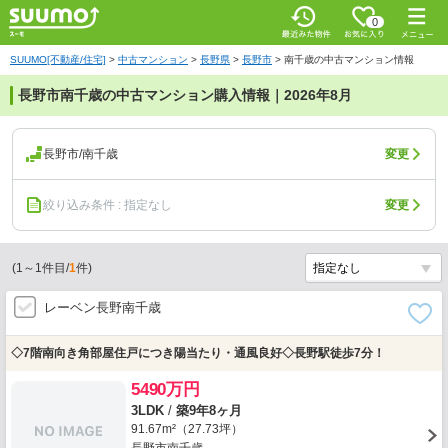
0
SUUMO[不動産/住宅]
>
中古マンション
>
長野県
>
長野市
>
南千歳の中古マンション情報
長野市南千歳の中古マンション購入情報｜2026年8月
長野市/南千歳
変更
絞り込み条件 : 指定なし
変更
(
1
～
1
件目/
1
件)
レーベン長野南千歳
◇7階南向き角部屋住戸につき陽当たり・通風良好◇長野駅徒歩7分！
5490万円
3LDK
/
築9年8ヶ月
91.67m²（27.73坪）