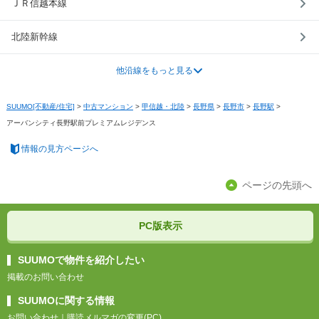
ＪＲ信越本線
北陸新幹線
他沿線をもっと見る
SUUMO[不動産/住宅]
>
中古マンション
>
甲信越・北陸
>
長野県
>
長野市
>
長野駅
>
アーバンシティ長野駅前プレミアムレジデンス
情報の見方ページへ
ページの先頭へ
PC版表示
SUUMOで物件を紹介したい
掲載のお問い合わせ
SUUMOに関する情報
お問い合わせ
｜
購読メルマガの変更(PC)