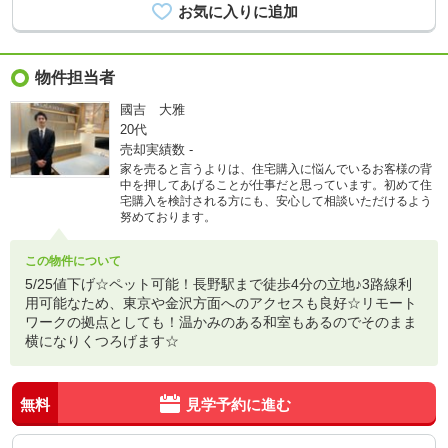
物件担当者
國吉 大雅
20代
売却実績数
-
家を売ると言うよりは、住宅購入に悩んでいるお客様の背
中を押してあげることが仕事だと思っています。初めて住
宅購入を検討される方にも、安心して相談いただけるよう
努めております。
この物件について
5/25値下げ☆ペット可能！長野駅まで徒歩4分の立地♪3路線利
用可能なため、東京や金沢方面へのアクセスも良好☆リモート
ワークの拠点としても！温かみのある和室もあるのでそのまま
横になりくつろげます☆
無料
見学予約に進む