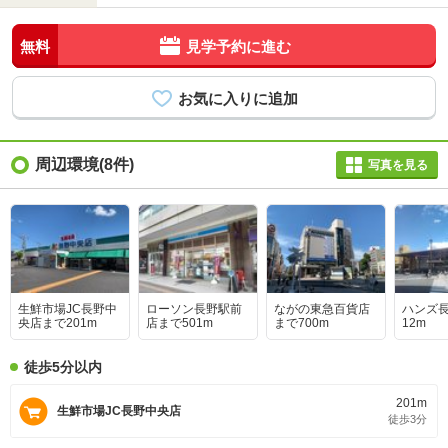
無料
見学予約に進む
周辺環境(8件)
写真を見る
生鮮市場JC長野中
ローソン長野駅前
ながの東急百貨店
ハンズ長
央店まで201m
店まで501m
まで700m
12m
徒歩5分以内
201m
生鮮市場JC長野中央店
徒歩3分