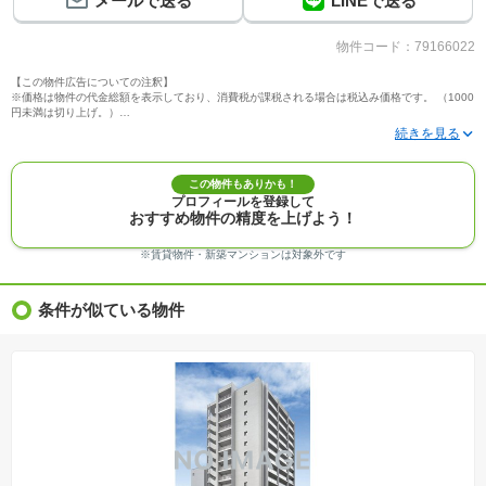
メールで送る
LINEで送る
物件コード：79166022
【この物件広告についての注釈】
※価格は物件の代金総額を表示しており、消費税が課税される場合は税込み価格です。 （1000
円未満は切り上げ。）
※写真に写っている、またはパース（絵）や間取り図に描かれている家具や車などは、特にコ
メントがない場合、販売価格に含まれません。
※敷地権利が定期借地権のものは価格に権利金を含みます。
※建築条件付き土地価格には、建物価格は含まれません。
この物件もありかも！
※物件情報は、原則として情報提供日の２日前に最終確認した情報です。
プロフィールを登録して
※完成予想図はいずれも外構、植栽、外観等実際のものとは多少異なることがあります。
おすすめ物件の精度を上げよう！
※モデルルーム・モデルハウス・展示場・ショールームの画像の場合、今回販売の物件と異な
る場合があります。
※ＣＧ合成の画像の場合、実際とは多少異なる場合があります。
※賃貸物件・新築マンションは対象外です
※物件特徴：販売戸数が複数の物件は、全ての住戸に該当しない項目もあります。
※完成後１年以上を経過した未入居物件が掲載される場合があります。ご了承ください。
※新着：物件情報が「SUUMO」に掲載された日から１週間表示されます。
条件が似ている物件
※価格更新：物件価格が変更された日から１週間表示されます。
※販売予定物件はすべて、販売開始するまで契約または予約の申込みはできません。
※購入の前には物件内容や契約条件についてご自身で十分な確認をしていただくようにお願い
いたします。
※建築条件土地の情報内に掲載されている、建物プラン例は、土地購入者の設計プランの参考
の一例であって、プランの採用可否は任意です。
※土地（建築条件なし）で「建物プラン例」が表記してある時、そのプラン例は特定の建築請
負会社によるもので、当該建築請負会社以外で建てた場合、同様のものが同価格で建てられる
とは限りません。また建築請負会社を特定するものではありません。
※建築条件付き土地とは、その土地に建築する建物の建築請負契約が、一定期間内に成立する
ことを条件として売買される土地のことをいいます。建築請負契約成立に向けて設計プランを
協議するため、土地購入者が自己の希望する建物の設計協議をするために必要な相当の期間の