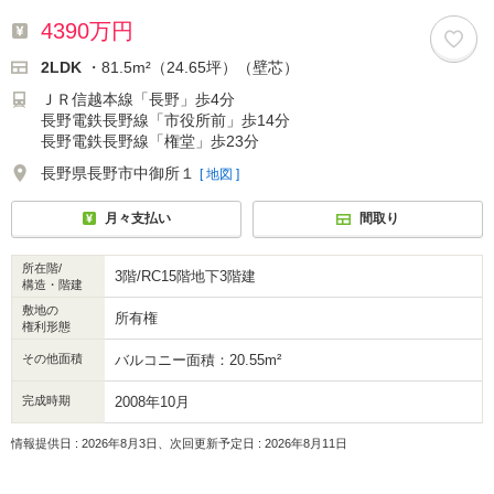
4390万円
2LDK
・81.5m²（24.65坪）（壁芯）
ＪＲ信越本線「長野」歩4分
長野電鉄長野線「市役所前」歩14分
長野電鉄長野線「権堂」歩23分
長野県長野市中御所１
[ 地図 ]
月々支払い
間取り
所在階/
3階/RC15階地下3階建
構造・階建
敷地の
所有権
権利形態
その他面積
バルコニー面積：20.55m²
完成時期
2008年10月
情報提供日 : 2026年8月3日、次回更新予定日 : 2026年8月11日