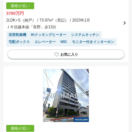
価格が近い
3780万円
2LDK+S（納戸）
/ 73.97m²（登記）
/ 2023年1月
ＪＲ信越本線「長野」歩13分
浴室乾燥機
IHクッキングヒーター
システムキッチン
宅配ボックス
エレベーター
WIC
モニター付きインターホン
駐車場(普通車)あり
駐車場空き
温水洗浄便座
価格が近い