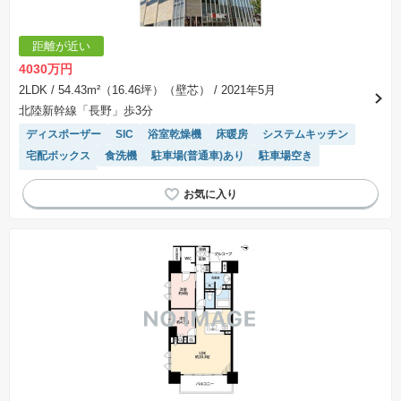
距離が近い
4030万円
2LDK
/ 54.43m²（16.46坪）（壁芯）
/ 2021年5月
北陸新幹線「長野」歩3分
ディスポーザー
SIC
浴室乾燥機
床暖房
システムキッチン
宅配ボックス
食洗機
駐車場(普通車)あり
駐車場空き
温水洗浄便座