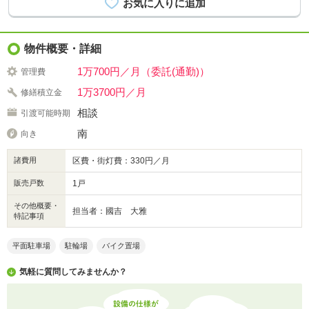
物件概要・詳細
1万700円／月（委託(通勤)）
管理費
1万3700円／月
修繕積立金
相談
引渡可能時期
南
向き
諸費用
区費・街灯費：330円／月
販売戸数
1戸
その他概要・
担当者：國吉 大雅
特記事項
平面駐車場
駐輪場
バイク置場
気軽に質問してみませんか？