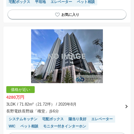
宅配ボックス
平坦地
エレベーター
ペット相談
モニター付きインターホン
駐車場(普通車)あり
価格が近い
4280万円
3LDK
/ 71.82m²（21.72坪）
/ 2020年8月
長野電鉄長野線「権堂」歩6分
システムキッチン
宅配ボックス
陽当り良好
エレベーター
WIC
ペット相談
モニター付きインターホン