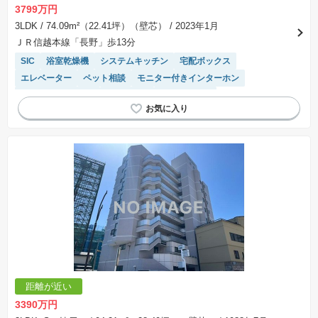
3799万円
3LDK
/ 74.09m²（22.41坪）（壁芯）
/ 2023年1月
ＪＲ信越本線「長野」歩13分
SIC
浴室乾燥機
システムキッチン
宅配ボックス
エレベーター
ペット相談
モニター付きインターホン
駐車場(普通車)あり
駐車場空き
温水洗浄便座
距離が近い
3390万円