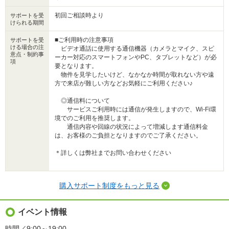
初回ご相談時より
サポートを受
けられる期間
■ご利用時の注意事項
サポートを受
ける場合の注
ビデオ通話に使用する通信機器（カメラとマイク、スピ
意点・制約事
ーカー対応のスマートフォンやPC、タブレットなど）が必
項
要となります。
物件を見学したいけど、なかなか時間が取れない方や遠
方で来店が難しい方などお気軽にご利用ください♪
◎通信料について
サービスご利用時には通信が発生しますので、Wi-Fi環
境でのご利用を推奨します。
通信内容や回線の状況によって増減します通信料金
は、お客様のご負担となりますのでご了承ください。
＊詳しくは弊社までお問い合わせください
購入サポート制度をもっと見る
イベント情報
時間／9:00～19:00