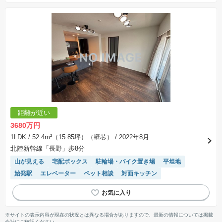
距離が近い
3680万円
1LDK
/ 52.4m²（15.85坪）（壁芯）
/ 2022年8月
北陸新幹線「長野」歩8分
山が見える
宅配ボックス
駐輪場・バイク置き場
平坦地
始発駅
エレベーター
ペット相談
対面キッチン
※サイトの表示内容が現在の状況とは異なる場合がありますので、最新の情報については掲載
会社にご確認ください。