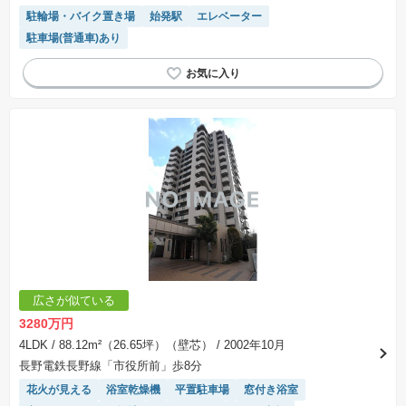
駐輪場・バイク置き場
始発駅
エレベーター
駐車場(普通車)あり
広さが似ている
3280万円
4LDK
/ 88.12m²（26.65坪）（壁芯）
/ 2002年10月
長野電鉄長野線「市役所前」歩8分
花火が見える
浴室乾燥機
平置駐車場
窓付き浴室