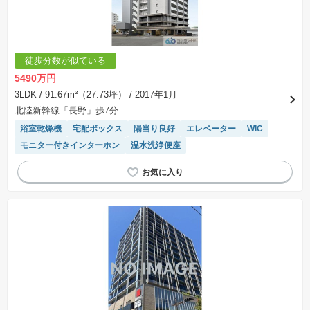
交渉期間が設定され、その期間内で希望を満たすプランが実現できたかどうかにより結論を出
します。なお、この期間は概ね3ヶ月程度とされています。納得のいくプランが出来ず、建築請
負契約が成立しない場合、土地売買契約は白紙に戻り、土地契約にかかった代金（土地代金、
手付金など）は名目のいかんに関わらず、全て返却されます。
※課税対象物件の「価格」や「費用等」は消費税込みの「総額表示」で統一しています。
※「本体価格」とは、課税対象物件においては「消費税を除いた建物価格」と「土地価格」の
徒歩分数が似ている
合計額を指します。
※課税対象物件は消費税込みの総額表示のため、不動産広告の販売価格には本体価格の金額は
5490万円
表示されておりません。
※取引にかかる費用：物件の契約手続き、決済、引き渡し時にかかる費用を表示しています。
3LDK
/ 91.67m²（27.73坪）
/ 2017年1月
不動産会社によって表記有無が異なるため、ご自身で十分な確認をしていただくようにお願い
北陸新幹線「長野」歩7分
いたします。
※掲載の省エネ性能ラベル内の物件・住棟・号室名称については最新のものに変更されている
浴室乾燥機
宅配ボックス
陽当り良好
エレベーター
WIC
場合があります。
モニター付きインターホン
温水洗浄便座