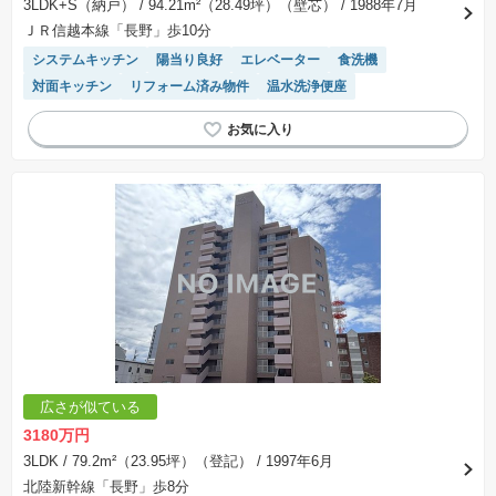
3LDK+S（納戸）
/ 94.21m²（28.49坪）（壁芯）
/ 1988年7月
ＪＲ信越本線「長野」歩10分
システムキッチン
陽当り良好
エレベーター
食洗機
対面キッチン
リフォーム済み物件
温水洗浄便座
広さが似ている
3180万円
3LDK
/ 79.2m²（23.95坪）（登記）
/ 1997年6月
北陸新幹線「長野」歩8分