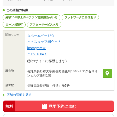
この店舗の特徴
経験10年以上のベテラン営業担当がいる
フットワークに自信あり
ローン相談可
アフターサービスあり
関連リンク
☆ホームページ☆
＊＊スタッフ紹介＊＊
Instagram☆
＊YouTube＊
(別のサイトに移動します)
所在地
長野県長野市大字南長野西後町1640-1 エクセリオ
ンヒルズ後町1階
最寄駅
長野電鉄長野線「権堂」歩7分
店舗の詳細を見る
無料
見学予約に進む