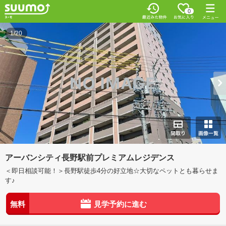
0
1/20
アーバンシティ長野駅前プレミアムレジデンス
＜即日相談可能！＞長野駅徒歩4分の好立地☆大切なペットとも暮らせま
す♪
無料
見学予約に進む