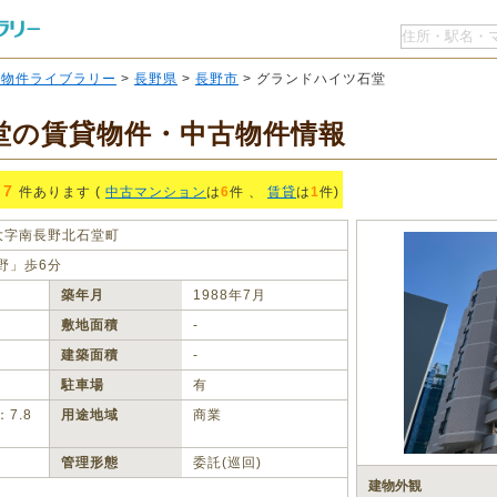
O物件ライブラリー
>
長野県
>
長野市
> グランドハイツ石堂
堂の賃貸物件・中古物件情報
7
件あります (
中古マンション
は
6
件 、
賃貸
は
1
件)
大字南長野北石堂町
野」歩6分
築年月
1988年7月
敷地面積
‐
建築面積
‐
駐車場
有
7.8
用途地域
商業
管理形態
委託(巡回)
建物外観