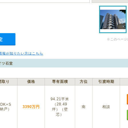
定
※このページ
情報が知りたい方はこちら
イツ石堂
間取り
価格
専有面積
方位
引渡時期
94.21平米
（28.49
LDK+S
3390万円
南
相談
納戸）
坪）（壁
芯）