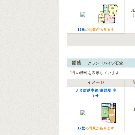
3
（
12枚
の写真があります
賃貸
グランドハイツ石堂
1
件の情報を表示しています
イメージ
ＪＲ信越本線/長野駅 歩
8分
17枚
の写真があります