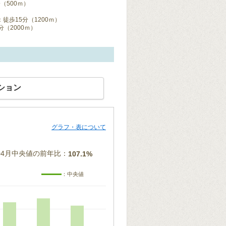
（500ｍ）
歩15分（1200ｍ）
（2000ｍ）
ション
グラフ・表について
年04月中央値の前年比：
107.1%
：中央値