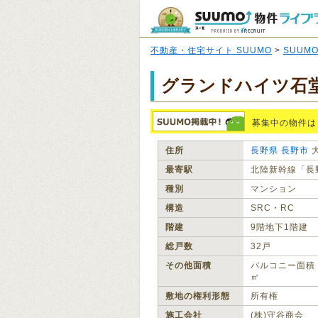
不動産・住宅サイト SUUMO
>
SUUM
グランドハイツ石
募集中の物件は
住所
長野県
長野市
最寄駅
北陸新幹線「長
種別
マンション
構造
SRC・RC
階建
9階地下1階建
総戸数
32戸
その他面積
バルコニー面積：
㎡
敷地の権利形態
所有権
施工会社
(株)守谷商会