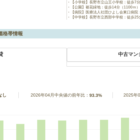
【小学校】長野市立山王小学校：徒歩7分
【公園】裾花緑地：徒歩14分（1100ｍ）
【病院】医療法人社団ひよし会東口病院：徒
【中学校】長野市立西部中学校：徒歩25分
価格帯情報
貸
中古マン
なし
2026年04月中央値の前年比：
2025
93.3%