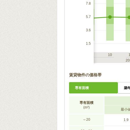
7.8
5.7
3.6
1.5
7
10
1
4
7
10
2023
20
賃貸物件の価格帯
専有面積
築
専有面積
(m²)
最小
～20
1.9