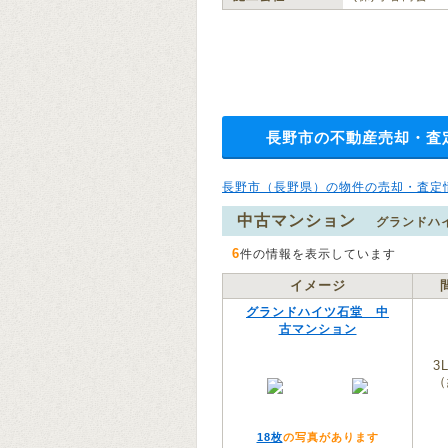
長野市の不動産売却・査
長野市（長野県）の物件の売却・査定
中古マンション
グランドハ
6
件の情報を表示しています
イメージ
グランドハイツ石堂 中
古マンション
3
（
18枚
の写真があります