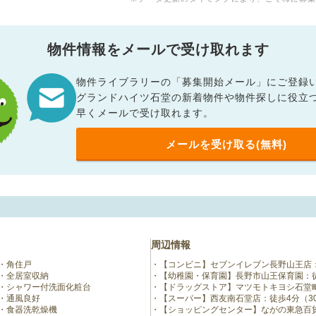
物件情報をメールで受け取れます
物件ライブラリーの「募集開始メール」にご登録
グランドハイツ石堂の新着物件や物件探しに役立
早くメールで受け取れます。
メールを受け取る(無料)
周辺情報
角住戸
【コンビニ】セブンイレブン長野山王店：
全居室収納
【幼稚園・保育園】長野市山王保育園：徒
シャワー付洗面化粧台
【ドラッグストア】マツモトキヨシ石堂町
通風良好
【スーパー】西友南石堂店：徒歩4分（3
食器洗乾燥機
【ショッピングセンター】ながの東急百貨