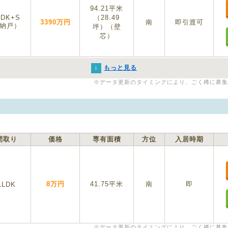
94.21平米
LDK+S
（28.49
3390万円
南
即引渡可
納戸）
坪）（壁
芯）
↓
もっと見る
※データ更新のタイミングにより、ごく稀に募集
間取り
価格
専有面積
方位
入居時期
8万円
41.75平米
南
即
1LDK
※データ更新のタイミングにより、ごく稀に募集