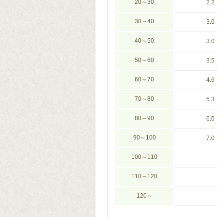
20～30
2.2
30～40
3.0
40～50
3.0
50～60
3.5
60～70
4.6
70～80
5.3
80～90
6.0
90～100
7.0
100～110
110～120
120～