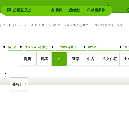
三輪セントラルレジデンス 3980万円の中古マンション購入をサポートする情報サイトです。
借りる
マンションを買う
一戸建てを買う
建てる
リ
賃貸
新築
中古
新築
中古
注文住宅
土
暮らし