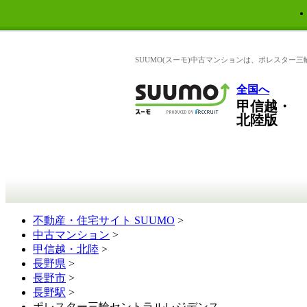
SUUMO(スーモ)中古マンションは、ポレスター
全国へ
甲信越・
北陸版
不動産・住宅サイト SUUMO
>
中古マンション
>
甲信越・北陸
>
長野県
>
長野市
>
長野駅
>
ポレスター三輪セントラルレジデンス