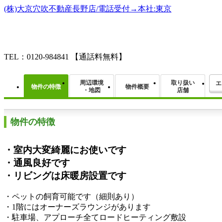
(株)大京穴吹不動産長野店/電話受付→本社:東京
TEL：0120-984841
【通話料無料】
周辺環境
取り扱い
エ
物件の特徴
物件概要
・地図
店舗
物件の特徴
・室内大変綺麗にお使いです
・通風良好です
・リビングは床暖房設置です
・ペットの飼育可能です（細則あり）
・1階にはオーナーズラウンジがあります
・駐車場、アプローチ全てロードヒーティング敷設