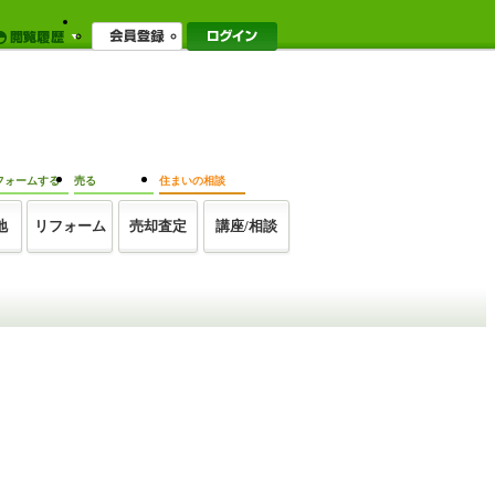
フォームする
売る
住まいの相談
地
リフォーム
売却査定
講座/相談