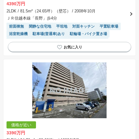
4390万円
2LDK
/ 81.5m²（24.65坪）（壁芯）
/ 2008年10月
ＪＲ信越本線「長野」歩4分
前面棟無
閑静な住宅地
平坦地
対面キッチン
平置駐車場
浴室乾燥機
駐車場(普通車)あり
駐輪場・バイク置き場
陽当り良好
駐車場空き
温水洗浄便座
エレベーター
システムキッチン
価格が近い
3390万円