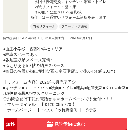
水回り設備交換：キッチン・浴室・トイレ
内装リフォーム：壁・床
その他：全室クロス/建具/洗…
※年月は一番古いリフォーム箇所を表します
内装リフォーム
フローリング張替
情報提供日 : 2026年8月9日、次回更新予定日 : 2026年8月17日
●山王小学校・西部中学校エリア
●駐車スペースあり！
●各居室収納スペース完備♪
●ゆとりある5.2帖の納戸スペース
●毎日のお買い物に便利な西友南石堂店まで徒歩4分(約290m)
【リフォーム内容】2026年6月完了予定
■キッチン■ユニットバス■洗面■トイレ■建具■配管更新■クロス全室■
床材■食洗機■ハウスクリーニング
◇お問合せは下記お電話番号やホームページでも受付中！！
・フリーダイヤル 【 0120-055-779 】
・ホームページ 【 ハウスドゥ長野柳町 】 で検索
無料
見学予約に進む