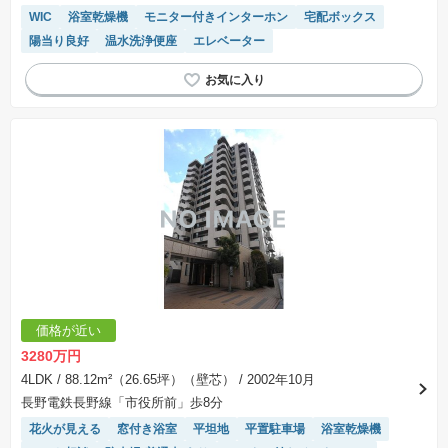
WIC
浴室乾燥機
モニター付きインターホン
宅配ボックス
陽当り良好
温水洗浄便座
エレベーター
価格が近い
3280万円
4LDK
/ 88.12m²（26.65坪）（壁芯）
/ 2002年10月
長野電鉄長野線「市役所前」歩8分
花火が見える
窓付き浴室
平坦地
平置駐車場
浴室乾燥機