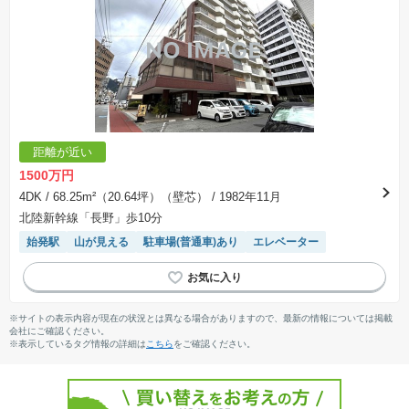
距離が近い
1500万円
4DK
/ 68.25m²（20.64坪）（壁芯）
/ 1982年11月
北陸新幹線「長野」歩10分
始発駅
山が見える
駐車場(普通車)あり
エレベーター
※サイトの表示内容が現在の状況とは異なる場合がありますので、最新の情報については掲載
会社にご確認ください。
※表示しているタグ情報の詳細は
こちら
をご確認ください。