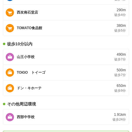
290m
西友南石堂店
徒歩4分
380m
TOMATO食品館
徒歩5分
徒歩10分以内
490m
山王小学校
徒歩7分
500m
TOiGO トイーゴ
徒歩7分
650m
ドン・キホーテ
徒歩9分
その他周辺環境
1.91km
西部中学校
徒歩24分