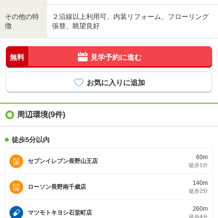
その他の特
２沿線以上利用可、内装リフォーム、フローリング
徴
張替、眺望良好
無料
見学予約に進む
周辺環境(9件)
徒歩5分以内
60m
セブンイレブン長野山王店
徒歩1分
140m
ローソン長野南千歳店
徒歩2分
260m
マツモトキヨシ石堂町店
徒歩4分