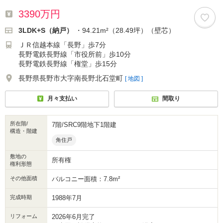
3390万円
3LDK+S（納戸）
・94.21m²（28.49坪）（壁芯）
ＪＲ信越本線「長野」歩7分
長野電鉄長野線「市役所前」歩10分
長野電鉄長野線「権堂」歩15分
長野県長野市大字南長野北石堂町
[ 地図 ]
月々支払い
間取り
所在階/
7階/SRC9階地下1階建
構造・階建
角住戸
敷地の
所有権
権利形態
その他面積
バルコニー面積：7.8m²
完成時期
1988年7月
リフォーム
2026年6月完了