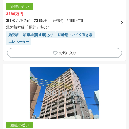
※「本体価格」とは、課税対象物件においては「消費税を除いた建物価格」と「土地価格」の
距離が近い
合計額を指します。
※課税対象物件は消費税込みの総額表示のため、不動産広告の販売価格には本体価格の金額は
3180万円
表示されておりません。
※取引にかかる費用：物件の契約手続き、決済、引き渡し時にかかる費用を表示しています。
3LDK
/ 79.2m²（23.95坪）（登記）
/ 1997年6月
不動産会社によって表記有無が異なるため、ご自身で十分な確認をしていただくようにお願い
北陸新幹線「長野」歩8分
いたします。
※掲載の省エネ性能ラベル内の物件・住棟・号室名称については最新のものに変更されている
始発駅
駐車場(普通車)あり
駐輪場・バイク置き場
場合があります。
エレベーター
距離が近い