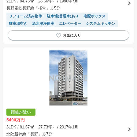
2LDK
/ 94.76m²（28.66坪）
/ 1990年7月
長野電鉄長野線「権堂」歩5分
リフォーム済み物件
駐車場(普通車)あり
宅配ボックス
駐車場空き
温水洗浄便座
エレベーター
システムキッチン
距離が近い
5490万円
3LDK
/ 91.67m²（27.73坪）
/ 2017年1月
北陸新幹線「長野」歩7分