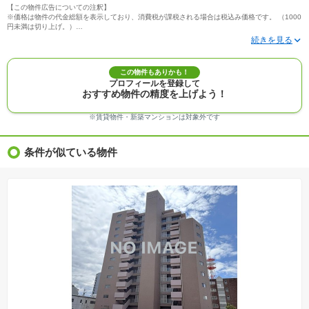
【この物件広告についての注釈】
※価格は物件の代金総額を表示しており、消費税が課税される場合は税込み価格です。 （1000
円未満は切り上げ。）
※写真に写っている、またはパース（絵）や間取り図に描かれている家具や車などは、特にコ
メントがない場合、販売価格に含まれません。
※敷地権利が定期借地権のものは価格に権利金を含みます。
※建築条件付き土地価格には、建物価格は含まれません。
この物件もありかも！
※物件情報は、原則として情報提供日の２日前に最終確認した情報です。
プロフィールを登録して
※完成予想図はいずれも外構、植栽、外観等実際のものとは多少異なることがあります。
おすすめ物件の精度を上げよう！
※モデルルーム・モデルハウス・展示場・ショールームの画像の場合、今回販売の物件と異な
る場合があります。
※ＣＧ合成の画像の場合、実際とは多少異なる場合があります。
※賃貸物件・新築マンションは対象外です
※物件特徴：販売戸数が複数の物件は、全ての住戸に該当しない項目もあります。
※完成後１年以上を経過した未入居物件が掲載される場合があります。ご了承ください。
※新着：物件情報が「SUUMO」に掲載された日から１週間表示されます。
条件が似ている物件
※価格更新：物件価格が変更された日から１週間表示されます。
※販売予定物件はすべて、販売開始するまで契約または予約の申込みはできません。
※購入の前には物件内容や契約条件についてご自身で十分な確認をしていただくようにお願い
いたします。
※建築条件土地の情報内に掲載されている、建物プラン例は、土地購入者の設計プランの参考
の一例であって、プランの採用可否は任意です。
※土地（建築条件なし）で「建物プラン例」が表記してある時、そのプラン例は特定の建築請
負会社によるもので、当該建築請負会社以外で建てた場合、同様のものが同価格で建てられる
とは限りません。また建築請負会社を特定するものではありません。
※建築条件付き土地とは、その土地に建築する建物の建築請負契約が、一定期間内に成立する
ことを条件として売買される土地のことをいいます。建築請負契約成立に向けて設計プランを
協議するため、土地購入者が自己の希望する建物の設計協議をするために必要な相当の期間の
交渉期間が設定され、その期間内で希望を満たすプランが実現できたかどうかにより結論を出
します。なお、この期間は概ね3ヶ月程度とされています。納得のいくプランが出来ず、建築請
負契約が成立しない場合、土地売買契約は白紙に戻り、土地契約にかかった代金（土地代金、
手付金など）は名目のいかんに関わらず、全て返却されます。
※課税対象物件の「価格」や「費用等」は消費税込みの「総額表示」で統一しています。