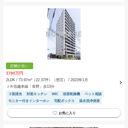
距離が近い
3780万円
2LDK
/ 73.97m²（22.37坪）（壁芯）
/ 2023年1月
ＪＲ信越本線「長野」歩13分
３面採光
対面キッチン
WIC
浴室乾燥機
ペット相談
モニター付きインターホン
宅配ボックス
温水洗浄便座
エレベーター
システムキッチン