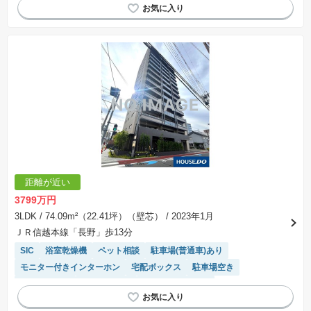
距離が近い
3799万円
3LDK
/ 74.09m²（22.41坪）（壁芯）
/ 2023年1月
ＪＲ信越本線「長野」歩13分
SIC
浴室乾燥機
ペット相談
駐車場(普通車)あり
モニター付きインターホン
宅配ボックス
駐車場空き
温水洗浄便座
エレベーター
システムキッチン