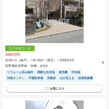
広さが似ている
3090万円
3LDK+S（納戸）
/ 92.06m²（壁芯）
/ 2005年4月
長野電鉄長野線「本郷」歩6分
リフォーム済み物件
閑静な住宅地
食洗機
平坦地
対面キッチン
平置駐車場
床暖房
山が見える
浴室乾燥機
ペット相談
駐車場(普通車)あり
モニター付きインターホン
駐輪場・バイク置き場
陽当り良好
駐車場空き
温水洗浄便座
システムキッチン