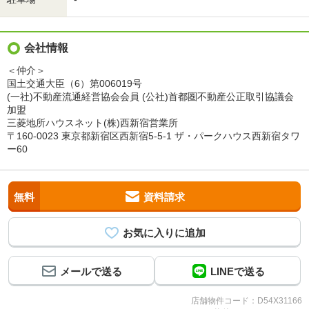
会社情報
＜仲介＞
国土交通大臣（6）第006019号
(一社)不動産流通経営協会会員 (公社)首都圏不動産公正取引協議会
加盟
三菱地所ハウスネット(株)西新宿営業所
〒160-0023 東京都新宿区西新宿5-5-1 ザ・パークハウス西新宿タワ
ー60
無料
資料請求
メールで送る
LINEで送る
店舗物件コード：D54X31166