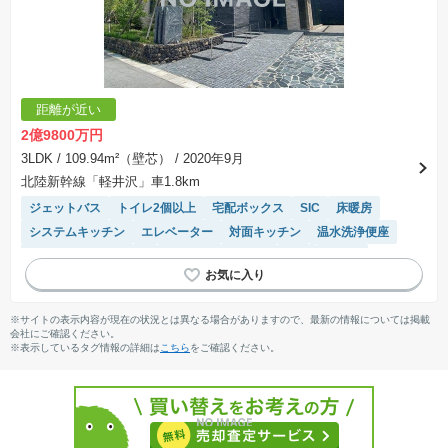
距離が近い
2億9800万円
3LDK
/ 109.94m²（壁芯）
/ 2020年9月
北陸新幹線「軽井沢」車1.8km
ジェットバス
トイレ2個以上
宅配ボックス
SIC
床暖房
システムキッチン
エレベーター
対面キッチン
温水洗浄便座
IHクッキングヒーター
駐車場(普通車)あり
WIC
食洗機
陽当り良好
浴室乾燥機
モニター付きインターホン
ペット相談
駐車場空き
駐輪場・バイク置き場
※サイトの表示内容が現在の状況とは異なる場合がありますので、最新の情報については掲載
会社にご確認ください。
※表示しているタグ情報の詳細は
こちら
をご確認ください。