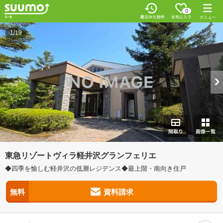
0
1/19
東急リゾートヴィラ軽井沢グランフェリエ
◆四季を愉しむ軽井沢の低層レジデンス◆最上階・南向き住戸
無料
資料請求