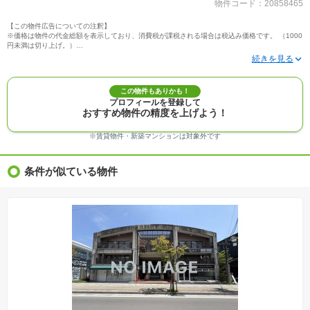
物件コード：20858465
【この物件広告についての注釈】
※価格は物件の代金総額を表示しており、消費税が課税される場合は税込み価格です。 （1000
円未満は切り上げ。）
※写真に写っている、またはパース（絵）や間取り図に描かれている家具や車などは、特にコ
メントがない場合、販売価格に含まれません。
※敷地権利が定期借地権のものは価格に権利金を含みます。
※建築条件付き土地価格には、建物価格は含まれません。
この物件もありかも！
※物件情報は、原則として情報提供日の２日前に最終確認した情報です。
プロフィールを登録して
※完成予想図はいずれも外構、植栽、外観等実際のものとは多少異なることがあります。
おすすめ物件の精度を上げよう！
※モデルルーム・モデルハウス・展示場・ショールームの画像の場合、今回販売の物件と異な
る場合があります。
※ＣＧ合成の画像の場合、実際とは多少異なる場合があります。
※賃貸物件・新築マンションは対象外です
※物件特徴：販売戸数が複数の物件は、全ての住戸に該当しない項目もあります。
※完成後１年以上を経過した未入居物件が掲載される場合があります。ご了承ください。
※新着：物件情報が「SUUMO」に掲載された日から１週間表示されます。
条件が似ている物件
※価格更新：物件価格が変更された日から１週間表示されます。
※販売予定物件はすべて、販売開始するまで契約または予約の申込みはできません。
※購入の前には物件内容や契約条件についてご自身で十分な確認をしていただくようにお願い
いたします。
※建築条件土地の情報内に掲載されている、建物プラン例は、土地購入者の設計プランの参考
の一例であって、プランの採用可否は任意です。
※土地（建築条件なし）で「建物プラン例」が表記してある時、そのプラン例は特定の建築請
負会社によるもので、当該建築請負会社以外で建てた場合、同様のものが同価格で建てられる
とは限りません。また建築請負会社を特定するものではありません。
※建築条件付き土地とは、その土地に建築する建物の建築請負契約が、一定期間内に成立する
ことを条件として売買される土地のことをいいます。建築請負契約成立に向けて設計プランを
協議するため、土地購入者が自己の希望する建物の設計協議をするために必要な相当の期間の
交渉期間が設定され、その期間内で希望を満たすプランが実現できたかどうかにより結論を出
します。なお、この期間は概ね3ヶ月程度とされています。納得のいくプランが出来ず、建築請
負契約が成立しない場合、土地売買契約は白紙に戻り、土地契約にかかった代金（土地代金、