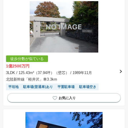
徒歩分数が似ている
1億2500万円
3LDK
/ 125.43m²（37.94坪）（壁芯）
/ 1989年11月
北陸新幹線「軽井沢」車3.3km
平坦地
駐車場(普通車)あり
平置駐車場
駐車場空き