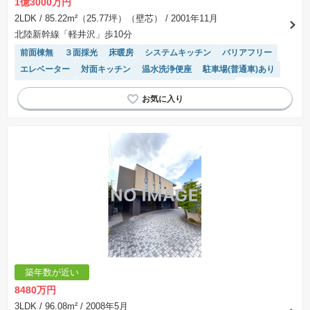
1億3000万円
2LDK
/ 85.22m²（25.77坪）（壁芯）
/ 2001年11月
北陸新幹線「軽井沢」歩10分
前面棟無
３面採光
床暖房
システムキッチン
バリアフリー
エレベーター
対面キッチン
温水洗浄便座
駐車場(普通車)あり
WIC
食洗機
陽当り良好
平置駐車場
浴室乾燥機
モニター付きインターホン
駐車場空き
築年数が近い
8480万円
3LDK
/ 96.08m²
/ 2008年5月