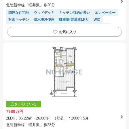
北陸新幹線「軽井沢」歩20分
閑静な住宅地
ウッドデッキ
キッチン収納が多い
エレベーター
対面キッチン
温水洗浄便座
駐車場(普通車)あり
WIC
平置駐車場
浴室乾燥機
駐車場空き
駐輪場・バイク置き場
広さが似ている
7980万円
2LDK
/ 86.22m²（26.08坪）（壁芯）
/ 2008年5月
北陸新幹線「軽井沢」歩23分