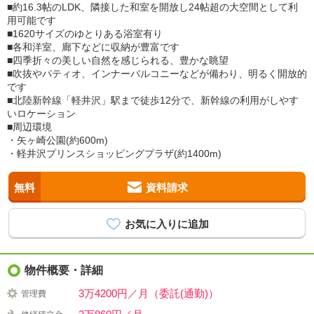
■約16.3帖のLDK、隣接した和室を開放し24帖超の大空間として利
用可能です
■1620サイズのゆとりある浴室有り
■各和洋室、廊下などに収納が豊富です
■四季折々の美しい自然を感じられる、豊かな眺望
■吹抜やパティオ、インナーバルコニーなどが備わり、明るく開放的
です
■北陸新幹線「軽井沢」駅まで徒歩12分で、新幹線の利用がしやす
いロケーション
■周辺環境
・矢ヶ崎公園(約600m)
・軽井沢プリンスショッピングプラザ(約1400m)
無料
資料請求
物件概要・詳細
3万4200円／月（委託(通勤)）
管理費