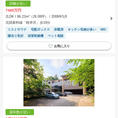
距離が近い
7480万円
2LDK
/ 86.22m²（26.08坪）
/ 2008年5月
北陸新幹線「軽井沢」歩19分
ミストサウナ
宅配ボックス
床暖房
キッチン収納が多い
WIC
陽当り良好
浴室乾燥機
ペット相談
築年数が近い