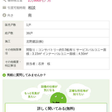
2万860円／月
修繕積立金
相談
引渡可能時期
南
向き
販売戸数
1戸
総戸数
39戸
施工
北野建設(株)
その他制限事
間取り：コンサバトリ―約5.5帖有り サービスバルコニー面
項
積：3.15m² インナーバルコニー面積：4.50m²
その他概要・
担当者：石井 椋
特記事項
気軽に質問してみませんか？
詳しく聞いてみる(無料)