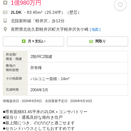
1億980万円
2LDK
・83.45m²（25.24坪）（壁芯）
北陸新幹線「軽井沢」歩12分
長野県北佐久郡軽井沢町大字軽井沢矢ケ崎
[ 地図 ]
月々支払い
間取り
所在階/
2階/RC2階建
構造・階建
敷地の
所有権
権利形態
その他面積
バルコニー面積：14m²
完成時期
2004年3月
情報提供日 : 2026年8月8日、次回更新予定日 : 2026年8月16日
■専有面積83.45平米の2LDK＋コンサバトリー
■陽当り・通風良好な南向き住戸
■最上階につき、のびのびと過ごせます
■セカンドハウスとしてもおすすめです