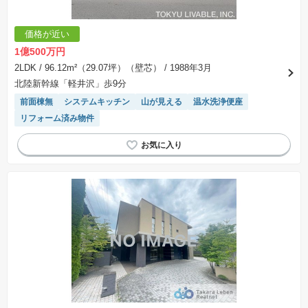
手付金など）は名目のいかんに関わらず、全て返却されます。
※課税対象物件の「価格」や「費用等」は消費税込みの「総額表示」で統一しています。
※「本体価格」とは、課税対象物件においては「消費税を除いた建物価格」と「土地価格」の
価格が近い
合計額を指します。
※課税対象物件は消費税込みの総額表示のため、不動産広告の販売価格には本体価格の金額は
1億500万円
表示されておりません。
※取引にかかる費用：物件の契約手続き、決済、引き渡し時にかかる費用を表示しています。
2LDK
/ 96.12m²（29.07坪）（壁芯）
/ 1988年3月
不動産会社によって表記有無が異なるため、ご自身で十分な確認をしていただくようにお願い
北陸新幹線「軽井沢」歩9分
いたします。
※掲載の省エネ性能ラベル内の物件・住棟・号室名称については最新のものに変更されている
前面棟無
システムキッチン
山が見える
温水洗浄便座
場合があります。
リフォーム済み物件