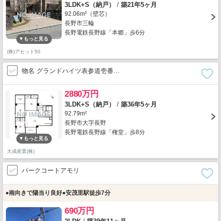
3LDK+S（納戸）
/
築21年5ヶ月
92.06m²（壁芯）
長野市三輪
長野電鉄長野線「本郷」歩6分
(株)アセット50
物名 グランドハイツ表参道壱番…
2880万円
3LDK+S（納戸）
/
築36年5ヶ月
92.79m²
長野市大字長野
長野電鉄長野線「権堂」歩8分
大成産業(株)
パークコートアモリ
●南向きで陽当り良好●安茂里駅徒歩7分
690万円