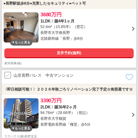
●長野駅徒歩8分●充実したセキュリティ●ペット可
3680万円
1LDK
/
築4年1ヶ月
52.4m²（15.85坪）（壁芯）
長野市大字南長野
北陸新幹線「長野」歩8分
見学予約(無料)
東邦商事(株)
山京長野パレス 中古マンション
〈即日相談可能！〉２０２６年秋ごろリノベーション完了予定☆角部屋です☆
3390万円
2LDK
/
築36年2ヶ月
94.76m²（28.66坪）（登記）
長野市大字鶴賀
長野電鉄長野線「権堂」歩5分
ララハウス(株)長野支店