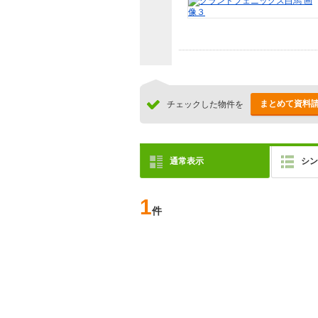
まとめて資料
チェックした物件を
通常表示
シン
1
件