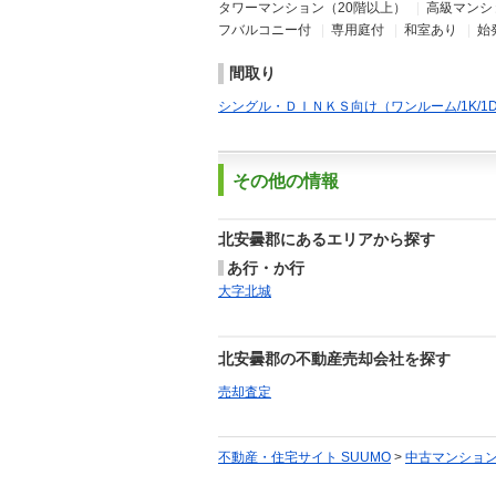
タワーマンション（20階以上）
|
高級マンショ
フバルコニー付
|
専用庭付
|
和室あり
|
始
間取り
シングル・ＤＩＮＫＳ向け（ワンルーム/1K/1DK/1
その他の情報
北安曇郡にあるエリアから探す
あ行・か行
大字北城
北安曇郡の不動産売却会社を探す
売却査定
不動産・住宅サイト SUUMO
>
中古マンショ