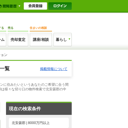
する
売る
住まいの相談
ーム
売却査定
講座/相談
暮らし
ション
果一覧
掲載情報について
ションに住みたいというあなたのご希望に合う間
Oは様々な切り口の物件検索で北安曇郡の中
現在の検索条件
北安曇郡 | 8000万円以上