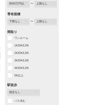
〜
専有面積
〜
間取り
ワンルーム
1K/DK/LDK
2K/DK/LDK
3K/DK/LDK
4K/DK/LDK
5K以上
駅徒歩
バス含む