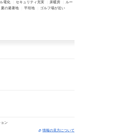
ル電化
|
セキュリティ充実
|
床暖房
|
ルー
|
夏の避暑地
|
平坦地
|
ゴルフ場が近い
）
ション
情報の見方について