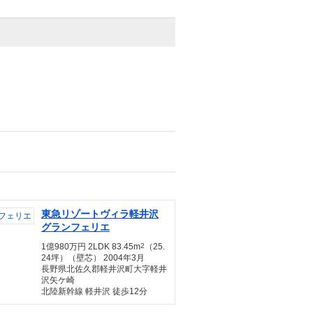
東急リゾートヴィラ軽井沢
グランフェリエ
1億980万円 2LDK 83.45m
2
（25.
24坪）（壁芯） 2004年3月
長野県北佐久郡軽井沢町大字軽井
沢矢ケ崎
北陸新幹線 軽井沢 徒歩12分