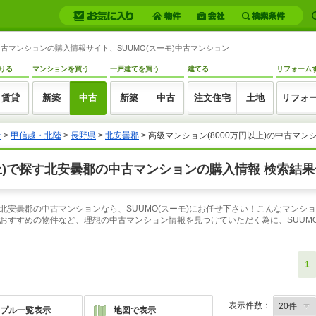
中古マンションの購入情報サイト、SUUMO(スーモ)中古マンション
りる
マンションを買う
一戸建てを買う
建てる
リフォーム
賃貸
新築
中古
新築
中古
注文住宅
土地
リフォ
ン
>
甲信越・北陸
>
長野県
>
北安曇郡
> 高級マンション(8000万円以上)の中古マン
以上)で探す北安曇郡の中古マンションの購入情報 検索結
探す北安曇郡の中古マンションなら、SUUMO(スーモ)にお任せ下さい！こんなマン
おすすめの物件など、理想の中古マンション情報を見つけていただく為に、SUUM
1
表示件数：
プル一覧表示
地図で表示