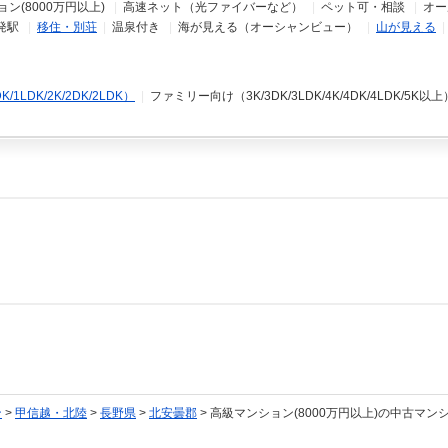
ン(8000万円以上)
|
高速ネット（光ファイバーなど）
|
ペット可・相談
|
オー
発駅
|
移住・別荘
|
温泉付き
|
海が見える（オーシャンビュー）
|
山が見える
LDK/2K/2DK/2LDK）
|
ファミリー向け（3K/3DK/3LDK/4K/4DK/4LDK/5K以上
ン
>
甲信越・北陸
>
長野県
>
北安曇郡
> 高級マンション(8000万円以上)の中古マン