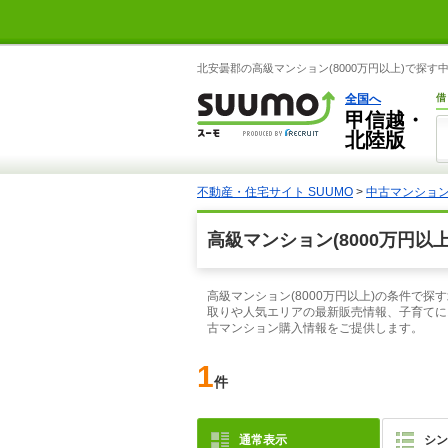
北安曇郡の高級マンション(8000万円以上)で探す
全国へ
借
甲信越・
北陸版
不動産・住宅サイト SUUMO
>
中古マンショ
高級マンション(8000万円
高級マンション(8000万円以上)の条件で
取りや人気エリアの最新販売情報、子育てに
古マンション購入情報をご提供します。
1
件
通常表示
シン