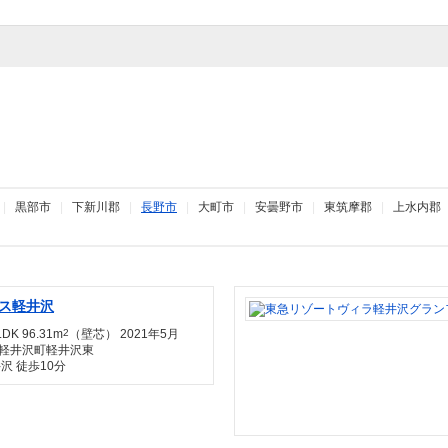
|
黒部市
|
下新川郡
|
長野市
|
大町市
|
安曇野市
|
東筑摩郡
|
上水内郡
ス軽井沢
DK 96.31m
2
（壁芯） 2021年5月
軽井沢町軽井沢東
沢 徒歩10分