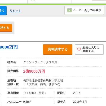
ムービーありのみ表示
替え
リセット
請求する
000万円
資料請求する
物件名
グランドフェニックス白馬
販売価格
2億9000万円
所在地
長野県北安曇郡白馬村大字北城
沿線・駅
ＪＲ大糸線「白馬」徒歩24分
専有面積
161.48m
2
（壁芯）
間取り
2LDK
バルコニー
9.5m
2
築年月
2019年8月