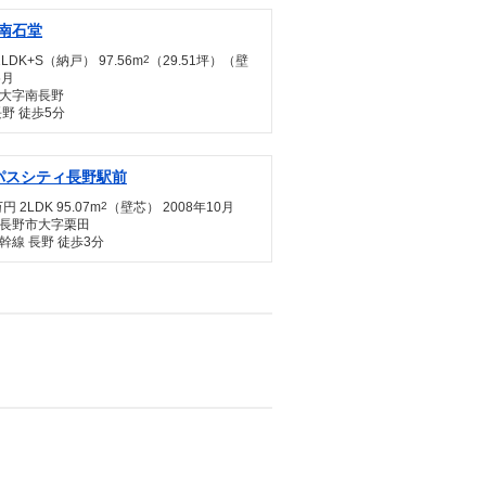
南石堂
1LDK+S（納戸） 97.56m
2
（29.51坪）（壁
5月
大字南長野
野 徒歩5分
パスシティ長野駅前
円 2LDK 95.07m
2
（壁芯） 2008年10月
長野市大字栗田
幹線 長野 徒歩3分