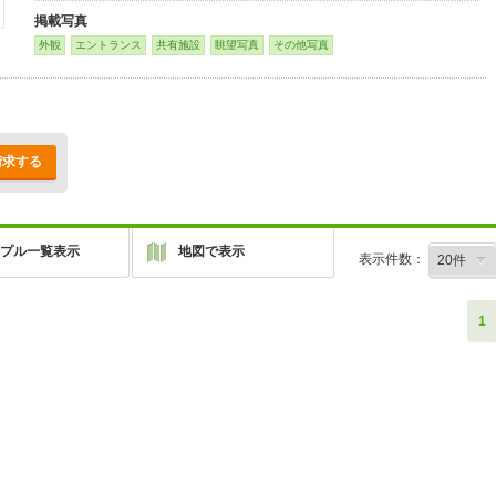
掲載写真
外観
エントランス
共有施設
眺望写真
その他写真
請求する
プル一覧表示
地図で表示
表示件数：
1