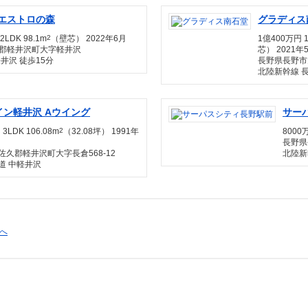
エストロの森
グラディス
2LDK 98.1m
2
（壁芯） 2022年6月
1億400万円 
郡軽井沢町大字軽井沢
芯） 2021年
井沢 徒歩15分
長野県長野市
北陸新幹線 長
イン軽井沢 Aウイング
サー
3LDK 106.08m
2
（32.08坪） 1991年
8000万
長野県
佐久郡軽井沢町大字長倉568-12
北陸新
道 中軽井沢
る
ジへ