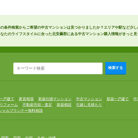
以上)の条件検索からご希望の中古マンションは見つかりましたか？エリアや駅など少
あなたのライフスタイルに合った北安曇郡にある中古マンション購入情報がきっと見
検索する
一戸建て
|
家賃相場
|
新築分譲マンション
|
中古マンション
|
新築一戸建て
|
中
リフォーム
|
不動産売却・査定
|
新築相談
|
引越し見積もり
|
シャルプランナー無料相談