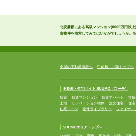
北安曇郡にある高級マンション(8000万円
古物件を検索してみてはいかがでしょうか。
全国の不動産情報へ
|
甲信越・北陸トップへ
不動産・住宅サイト SUUMO（スーモ）
賃貸
|
賃貸マンション
|
賃貸アパート
|
賃貸
土地
|
リノベーション物件
|
注文住宅
|
住宅
住宅ローン
|
物件ライブラリー
|
ファイナン
SUUMOエリアトップへ