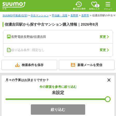
0
SUUMO[不動産/住宅]
>
中古マンション
>
甲信越・北陸
>
長野県
>
長野市
>
信濃吉田駅の中古マ
信濃吉田駅から探す中古マンション購入情報｜2026年8月
長野電鉄長野線/信濃吉田
変更
絞り込み条件 : 指定なし
変更
検索条件を保存
新着メールを受信
月々の予算はお決まりですか？
今の家賃を参考に絞り込む
未設定
絞り込む