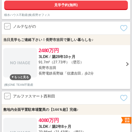
見学予約(無料)
積水ハウス不動産(株)長野オフィス
ノルテながの
当日見学もご連絡下さい！長野市吉田で新しい暮らしを♪
2480万円
3LDK
/
築28年10ヶ月
91.7m²（27.73坪）（壁芯）
長野市吉田
長野電鉄長野線「信濃吉田」歩2分
(株)ONE TEAM不動産
アルファスマート西和田
敷地内全面平置駐車場驚異の【144％超】完備♪
4080万円
3LDK
/
築2年8ヶ月