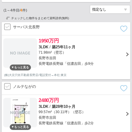
(
1
～
4
件目/
4
件)
チェックした物件をまとめて資料請求(無料)
サーパス北長野
1950万円
3LDK
/
築25年11ヶ月
71.98m²（壁芯）
長野市吉田
長野電鉄長野線「信濃吉田」歩9分
(株)大京穴吹不動産長野店/電話受付→本社:東京
ノルテながの
2480万円
3LDK
/
築28年10ヶ月
99.57m²（30.11坪）（壁芯）
長野市吉田
長野電鉄長野線「信濃吉田」歩2分