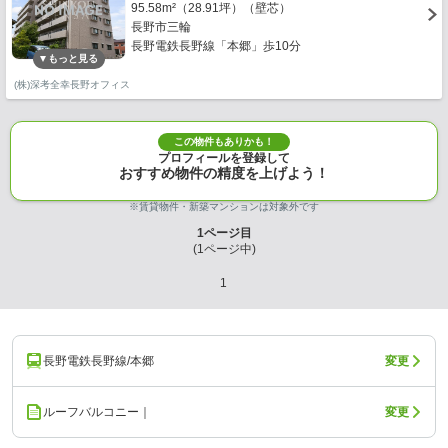
95.58m²（28.91坪）（壁芯）
長野市三輪
長野電鉄長野線「本郷」歩10分
(株)深考全幸長野オフィス
この物件もありかも！
プロフィールを登録して
おすすめ物件の精度を上げよう！
※賃貸物件・新築マンションは対象外です
1
ページ目
(
1
ページ中)
1
長野電鉄長野線/本郷
変更
ルーフバルコニー｜
変更