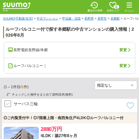
0
SUUMO[不動産/住宅]
>
中古マンション
>
甲信越・北陸
>
長野県
>
長野市
>
本郷駅
>
ルーフバル
ルーフバルコニー付で探す本郷駅の中古マンションの購入情報｜2
026年8月
長野電鉄長野線/本郷
変更
ルーフバルコニー｜
変更
(
1
～
1
件目/
1
件)
チェックした物件をまとめて資料請求(無料)
サーパス三輪
◎ご内覧受付中！◎7階最上階・南西角住戸4LDK◎ルーフバルコニー付
2880万円
4LDK
/
築27年8ヶ月