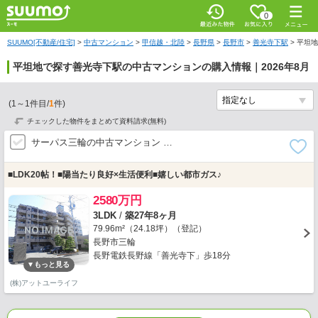
0
SUUMO[不動産/住宅]
>
中古マンション
>
甲信越・北陸
>
長野県
>
長野市
>
善光寺下駅
>
平坦地
平坦地で探す善光寺下駅の中古マンションの購入情報｜2026年8月
(
1
～
1
件目/
1
件)
チェックした物件をまとめて資料請求(無料)
サーパス三輪の中古マンション …
■LDK20帖！■陽当たり良好×生活便利■嬉しい都市ガス♪
2580万円
3LDK
/
築27年8ヶ月
79.96m²（24.18坪）（登記）
長野市三輪
長野電鉄長野線「善光寺下」歩18分
(株)アットユーライフ