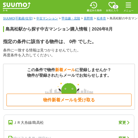
0
SUUMO[不動産/住宅]
>
中古マンション
>
甲信越・北陸
>
長野県
>
松本市
>
島高松駅の中古マン
島高松駅から探す中古マンション購入情報｜2026年8月
指定の条件に該当する物件は、
0件
でした。
条件に一致する情報は見つかりませんでした。
再度条件を入力してください。
この条件で物件
新着メール
に登録しませんか？
物件が登録されたらメールでお知らせします。
物件新着メールを受け取る
ＪＲ大糸線/島高松
変更