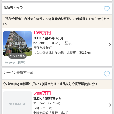
桜新町ハイツ
【見学会開催】自社売主物件につき随時内覧可能。ご希望日をお知らせくださ
い。
1099万円
3LDK
/
築45年3ヶ月
62.93m²（19.03坪）（壁芯）
長野市桜新町
しなの鉄道北しなの線「北長野」車2.2km
(株)カチタス長野店
レーベン長野南千歳
◇7階南向き角部屋住戸につき陽当たり・通風良好◇長野駅徒歩7分！
5490万円
3LDK
/
築9年8ヶ月
91.67m²（27.73坪）
長野市南千歳
北陸新幹線「長野」歩7分