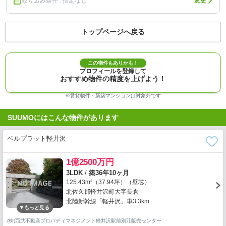
絞り込み条件 : 指定なし
変更
トップページへ戻る
この物件もありかも！
プロフィールを登録して
おすすめ物件の精度を上げよう！
※賃貸物件・新築マンションは対象外です
SUUMOにはこんな物件があります
ベルプラット軽井沢
1億2500万円
3LDK
/
築36年10ヶ月
125.43m²（37.94坪）（壁芯）
北佐久郡軽井沢町大字長倉
北陸新幹線「軽井沢」車3.3km
(株)西武不動産プロパティマネジメント軽井沢駅前別荘販売センター