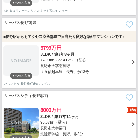
(株)タカラレーベンリアルネット富山センター
サーパス長野南県
■長野駅からもアクセス◎角部屋で日当たり良好な築3年マンションです♪
3799万円
3LDK
/
築3年8ヶ月
74.09m²（22.41坪）（壁芯）
長野市大字南長野
ＪＲ信越本線「長野」歩13分
ハウスドゥ 長野柳町(株)リソイス
サーパスシティ長野駅前
8000万円
2LDK
/
築17年11ヶ月
95.07m²（壁芯）
長野市大字栗田
北陸新幹線「長野」歩3分