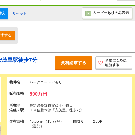
ムービーありのみ表示
替え
リセット
請求する
安茂里駅徒歩7分
資料請求する
物件名
パークコートアモリ
販売価格
690万円
所在地
長野県長野市安茂里小市１
沿線・駅
ＪＲ信越本線「安茂里」徒歩7分
専有面積
45.55m
2
（13.77坪）
間取り
2LDK
（登記）