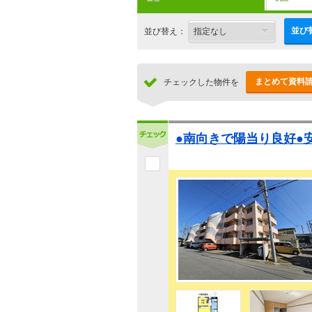
並び
並び替え：
まとめて資料
チェックした物件を
●南向きで陽当り良好●