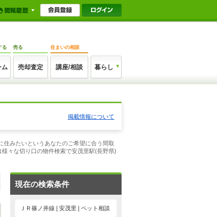
する
売る
住まいの相談
ーム
売却査定
講座/相談
暮らし
掲載情報について
ンに住みたいというあなたのご希望に合う間取
様々な切り口の物件検索で安茂里駅(長野県)
現在の検索条件
ＪＲ篠ノ井線 | 安茂里 | ペット相談