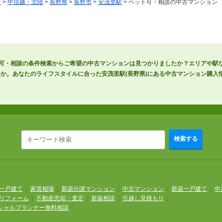
ン
>
甲信越・北陸
>
長野県
>
長野市
>
安茂里駅
> ペット可・相談の中古マンション
ト可・相談の条件検索からご希望の中古マンションは見つかりましたか？エリアや駅
か。あなたのライフスタイルに合った安茂里駅(長野県)にある中古マンション購入
検索する
一戸建て
|
家賃相場
|
新築分譲マンション
|
中古マンション
|
新築一戸建て
|
中
リフォーム
|
不動産売却・査定
|
新築相談
|
引越し見積もり
|
シャルプランナー無料相談