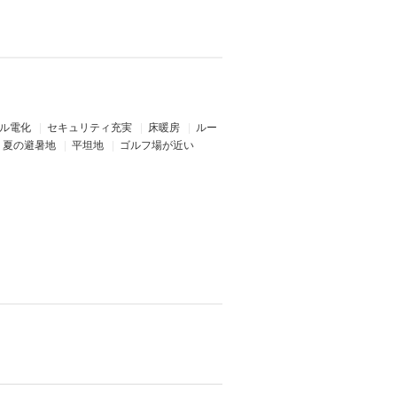
ル電化
|
セキュリティ充実
|
床暖房
|
ルー
|
夏の避暑地
|
平坦地
|
ゴルフ場が近い
）