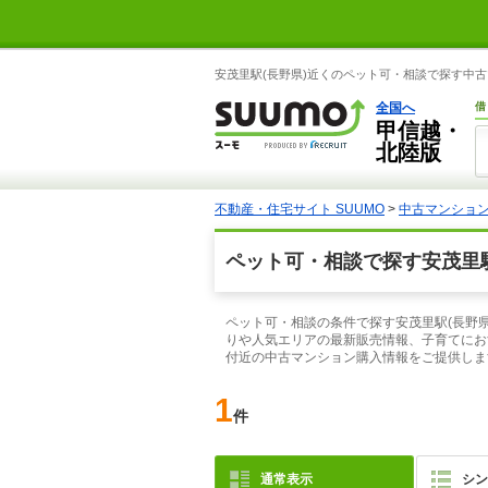
安茂里駅(長野県)近くのペット可・相談で探す中古
全国へ
借
甲信越・
北陸版
不動産・住宅サイト SUUMO
>
中古マンショ
ペット可・相談で探す安茂里
ペット可・相談の条件で探す安茂里駅(長野県
りや人気エリアの最新販売情報、子育てにお
付近の中古マンション購入情報をご提供しま
1
件
通常表示
シン