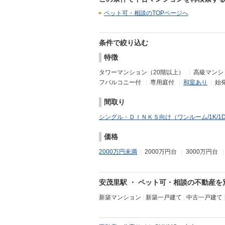
ペット可・相談のTOPページへ
条件で絞り込む
特徴
タワーマンション（20階以上）
|
高級マンショ
フバルコニー付
|
専用庭付
|
和室あり
|
始
間取り
シングル・ＤＩＮＫＳ向け（ワンルーム/1K/1DK/1
価格
2000万円未満
|
2000万円台
|
3000万円台
安茂里駅 ・ ペット可・相談の不動産
新築マンション
|
新築一戸建て
|
中古一戸建て