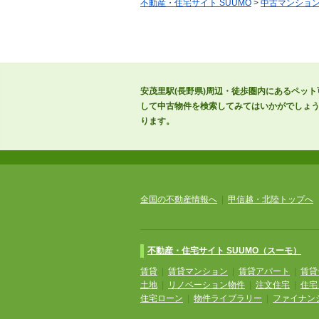
不動産・住宅サイト SUUMO
>
中古マンショ
安茂里駅(長野県)周辺・徒歩圏内にあるペッ
して中古物件を検索してみてはいかがでしょう
ります。
全国の不動産情報へ
|
甲信越・北陸トップへ
不動産・住宅サイト SUUMO（スーモ）
賃貸
|
賃貸マンション
|
賃貸アパート
|
賃貸
土地
|
リノベーション物件
|
注文住宅
|
住宅
住宅ローン
|
物件ライブラリー
|
ファイナン