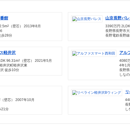
番館
山京長野パレ
2.5m
2
（壁芯） 2013年8月
3390万円 2LDK
６
長野県長野市大
徒歩28分
長野電鉄長野線 
ス軽井沢
アル
DK 96.31m
2
（壁芯） 2021年5月
4080万
軽井沢町軽井沢東
4年1
沢 徒歩10分
長野県
しなの
リ
2
（壁芯） 2007年10月
44
長
21分
し
る