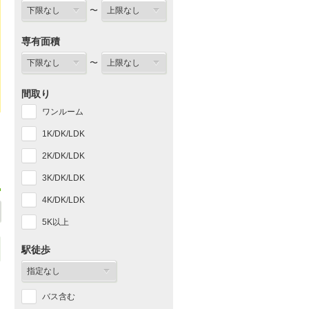
〜
専有面積
〜
間取り
ワンルーム
1K/DK/LDK
2K/DK/LDK
3K/DK/LDK
4K/DK/LDK
5K以上
駅徒歩
バス含む