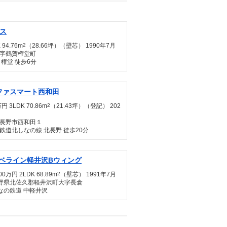
ス
 94.76m
2
（28.66坪）（壁芯） 1990年7月
字鶴賀権堂町
権堂 徒歩6分
ファスマート西和田
円 3LDK 70.86m
2
（21.43坪）（登記） 202
月
長野市西和田１
鉄道北しなの線 北長野 徒歩20分
ベライン軽井沢Bウィング
00万円 2LDK 68.89m
2
（壁芯） 1991年7月
野県北佐久郡軽井沢町大字長倉
なの鉄道 中軽井沢