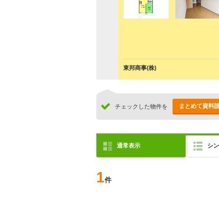
東邦商事(株)
まとめて資料
チェックした物件を
通常表示
シン
1
件