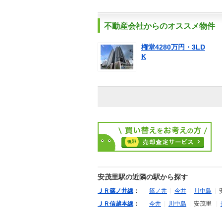
不動産会社からのオススメ物件
権堂4280万円・3LD
K
安茂里駅の近隣の駅から探す
ＪＲ篠ノ井線
：
篠ノ井
|
今井
|
川中島
|
ＪＲ信越本線
：
今井
|
川中島
|
安茂里
|