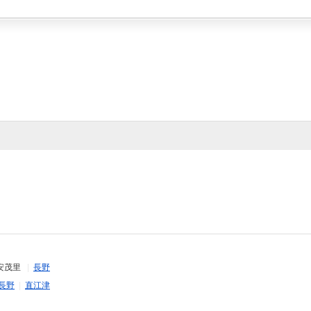
安茂里
|
長野
長野
|
直江津