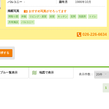
バルコニー
-
築年月
1986年10月
掲載写真
おすすめ写真がそろってます
間取り図
外観
リビング・居室
浴室
キッチン
玄関
洗面所
トイレ
共有施設
バルコニー
026-226-6634
請求する
プル一覧表示
地図で表示
表示件数：
1