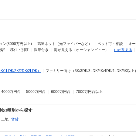
ン(8000万円以上)
|
高速ネット（光ファイバーなど）
|
ペット可・相談
|
オー
発駅
|
移住・別荘
|
温泉付き
|
海が見える（オーシャンビュー）
|
山が見える
LDK/2K/2DK/2LDK）
|
ファミリー向け（3K/3DK/3LDK/4K/4DK/4LDK/5K以上
|
4000万円台
|
5000万円台
|
6000万円台
|
7000万円台以上
を別の種別から探す
|
土地
|
賃貸