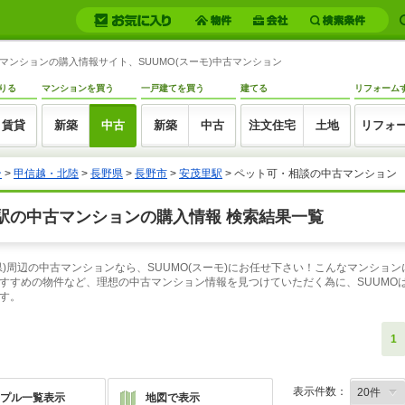
マンションの購入情報サイト、SUUMO(スーモ)中古マンション
りる
マンションを買う
一戸建てを買う
建てる
リフォーム
賃貸
新築
中古
新築
中古
注文住宅
土地
リフォ
ン
>
甲信越・北陸
>
長野県
>
長野市
>
安茂里駅
> ペット可・相談の中古マンション
駅の中古マンションの購入情報 検索結果一覧
)周辺の中古マンションなら、SUUMO(スーモ)にお任せ下さい！こんなマンショ
すすめの物件など、理想の中古マンション情報を見つけていただく為に、SUUMOは
す。
1
表示件数：
プル一覧表示
地図で表示