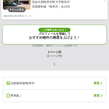
北佐久郡軽井沢町大字軽井沢
北陸新幹線「軽井沢」歩10分
(株)深考全幸長野オフィス
この物件もありかも！
プロフィールを登録して
おすすめ物件の精度を上げよう！
※賃貸物件・新築マンションは対象外です
1
ページ目
(
1
ページ中)
1
北陸新幹線/軽井沢
変更
専用庭｜
変更