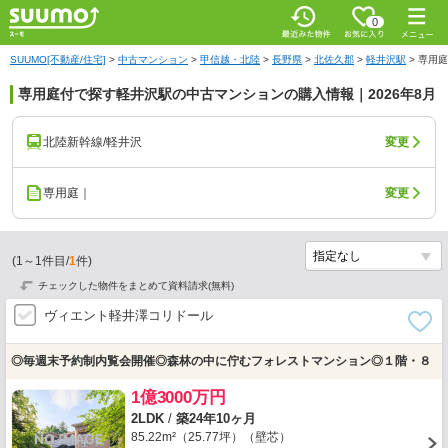
0
SUUMO[不動産/住宅]
>
中古マンション
>
甲信越・北陸
>
長野県
>
北佐久郡
>
軽井沢駅
>
専用庭
専用庭付で探す軽井沢駅の中古マンションの購入情報｜2026年8月
北陸新幹線/軽井沢
変更
専用庭｜
変更
(
1
～
1
件目/
1
件)
チェックした物件をまとめて資料請求(無料)
ヴィエント軽井澤コリドール
◎毎週末予約制内覧会開催◎森林の中に佇むフォレストマンション◎１階・８
1億3000万円
2LDK
/
築24年10ヶ月
85.22m²（25.77坪）（壁芯）