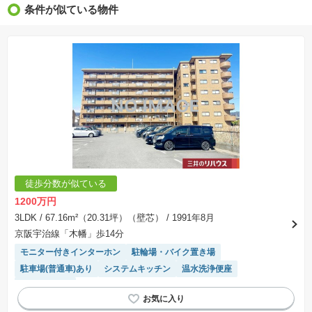
条件が似ている物件
※価格更新：物件価格が変更された日から１週間表示されます。
※販売予定物件はすべて、販売開始するまで契約または予約の申込みはできません。
※購入の前には物件内容や契約条件についてご自身で十分な確認をしていただくようにお願い
いたします。
※建築条件土地の情報内に掲載されている、建物プラン例は、土地購入者の設計プランの参考
の一例であって、プランの採用可否は任意です。
※土地（建築条件なし）で「建物プラン例」が表記してある時、そのプラン例は特定の建築請
負会社によるもので、当該建築請負会社以外で建てた場合、同様のものが同価格で建てられる
とは限りません。また建築請負会社を特定するものではありません。
※建築条件付き土地とは、その土地に建築する建物の建築請負契約が、一定期間内に成立する
ことを条件として売買される土地のことをいいます。建築請負契約成立に向けて設計プランを
協議するため、土地購入者が自己の希望する建物の設計協議をするために必要な相当の期間の
交渉期間が設定され、その期間内で希望を満たすプランが実現できたかどうかにより結論を出
します。なお、この期間は概ね3ヶ月程度とされています。納得のいくプランが出来ず、建築請
負契約が成立しない場合、土地売買契約は白紙に戻り、土地契約にかかった代金（土地代金、
手付金など）は名目のいかんに関わらず、全て返却されます。
※課税対象物件の「価格」や「費用等」は消費税込みの「総額表示」で統一しています。
※「本体価格」とは、課税対象物件においては「消費税を除いた建物価格」と「土地価格」の
徒歩分数が似ている
合計額を指します。
※課税対象物件は消費税込みの総額表示のため、不動産広告の販売価格には本体価格の金額は
1200万円
表示されておりません。
※取引にかかる費用：物件の契約手続き、決済、引き渡し時にかかる費用を表示しています。
3LDK
/ 67.16m²（20.31坪）（壁芯）
/ 1991年8月
不動産会社によって表記有無が異なるため、ご自身で十分な確認をしていただくようにお願い
京阪宇治線「木幡」歩14分
いたします。
※掲載の省エネ性能ラベル内の物件・住棟・号室名称については最新のものに変更されている
モニター付きインターホン
駐輪場・バイク置き場
場合があります。
駐車場(普通車)あり
システムキッチン
温水洗浄便座
エレベーター