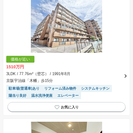
価格が近い
1510万円
3LDK
/ 77.76m²（壁芯）
/ 1991年8月
京阪宇治線「木幡」歩15分
駐車場(普通車)あり
リフォーム済み物件
システムキッチン
陽当り良好
温水洗浄便座
エレベーター