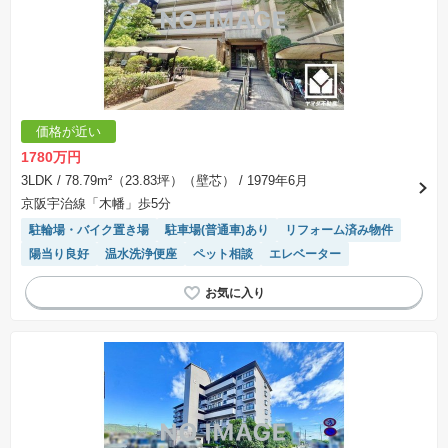
価格が近い
1780万円
3LDK
/ 78.79m²（23.83坪）（壁芯）
/ 1979年6月
京阪宇治線「木幡」歩5分
駐輪場・バイク置き場
駐車場(普通車)あり
リフォーム済み物件
陽当り良好
温水洗浄便座
ペット相談
エレベーター