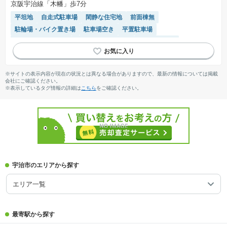
京阪宇治線「木幡」歩7分
平坦地
自走式駐車場
閑静な住宅地
前面棟無
駐輪場・バイク置き場
駐車場空き
平置駐車場
駐車場(普通車)あり
リフォーム済み物件
宅配ボックス
対面キッチン
システムキッチン
陽当り良好
※サイトの表示内容が現在の状況とは異なる場合がありますので、最新の情報については掲載
会社にご確認ください。
※表示しているタグ情報の詳細は
こちら
をご確認ください。
宇治市のエリアから探す
エリア一覧
最寄駅から探す