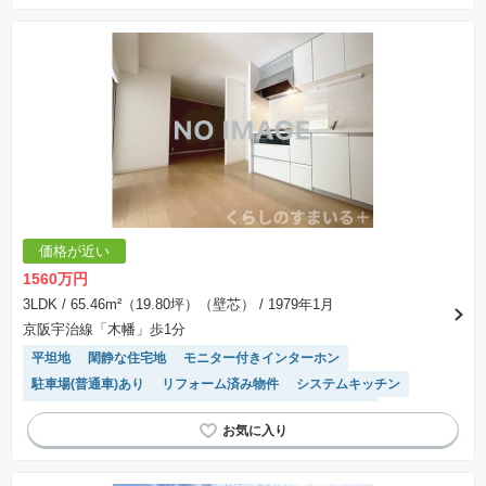
価格が近い
1560万円
3LDK
/ 65.46m²（19.80坪）（壁芯）
/ 1979年1月
京阪宇治線「木幡」歩1分
平坦地
閑静な住宅地
モニター付きインターホン
駐車場(普通車)あり
リフォーム済み物件
システムキッチン
陽当り良好
温水洗浄便座
ペット相談
エレベーター