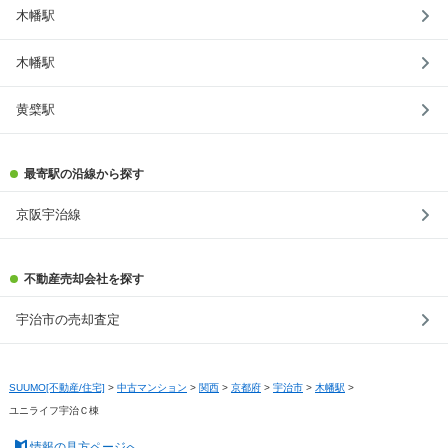
木幡駅
木幡駅
黄檗駅
最寄駅の沿線から探す
京阪宇治線
不動産売却会社を探す
宇治市の売却査定
SUUMO[不動産/住宅]
>
中古マンション
>
関西
>
京都府
>
宇治市
>
木幡駅
>
ユニライフ宇治Ｃ棟
情報の見方ページへ