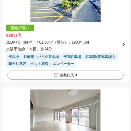
距離が近い
930万円
3LDK+S（納戸）
/ 61.08m²（壁芯）
/ 1983年3月
京阪宇治線「木幡」歩14分
平坦地
駐輪場・バイク置き場
平置駐車場
駐車場(普通車)あり
陽当り良好
ペット相談
エレベーター