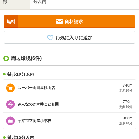
徴
分以内
無料
資料請求
周辺環境(6件)
徒歩10分以内
740m
スーパー山田屋桃山店
徒歩10分
770m
みんなのき木幡こども園
徒歩10分
800m
宇治市立岡屋小学校
徒歩10分
徒歩15分以内