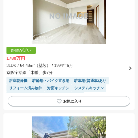
距離が近い
1780万円
3LDK
/ 64.48m²（壁芯）
/ 1994年6月
京阪宇治線「木幡」歩7分
浴室乾燥機
駐輪場・バイク置き場
駐車場(普通車)あり
リフォーム済み物件
対面キッチン
システムキッチン
陽当り良好
温水洗浄便座
エレベーター