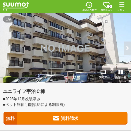
0
1/9
ユニライフ宇治Ｃ棟
■2025年12月改装済み
■ペット飼育可能(規約による制限有)
無料
資料請求