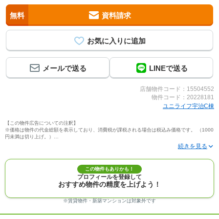
無料
資料請求
メールで送る
LINEで送る
店舗物件コード：15504552
物件コード：20228181
ユニライフ宇治C棟
【この物件広告についての注釈】
※価格は物件の代金総額を表示しており、消費税が課税される場合は税込み価格です。 （1000
円未満は切り上げ。）
※写真に写っている、またはパース（絵）や間取り図に描かれている家具や車などは、特にコ
メントがない場合、販売価格に含まれません。
※敷地権利が定期借地権のものは価格に権利金を含みます。
※建築条件付き土地価格には、建物価格は含まれません。
この物件もありかも！
※物件情報は、原則として情報提供日の２日前に最終確認した情報です。
プロフィールを登録して
※完成予想図はいずれも外構、植栽、外観等実際のものとは多少異なることがあります。
おすすめ物件の精度を上げよう！
※モデルルーム・モデルハウス・展示場・ショールームの画像の場合、今回販売の物件と異な
る場合があります。
※ＣＧ合成の画像の場合、実際とは多少異なる場合があります。
※賃貸物件・新築マンションは対象外です
※物件特徴：販売戸数が複数の物件は、全ての住戸に該当しない項目もあります。
※完成後１年以上を経過した未入居物件が掲載される場合があります。ご了承ください。
※新着：物件情報が「SUUMO」に掲載された日から１週間表示されます。