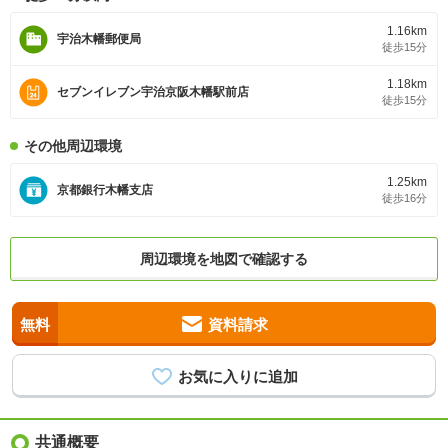
1.16km
宇治木幡郵便局
徒歩15分
1.18km
セブンイレブン宇治京阪木幡駅前店
徒歩15分
その他周辺環境
1.25km
京都銀行木幡支店
徒歩16分
周辺環境を地図で確認する
無料
資料請求
共通概要