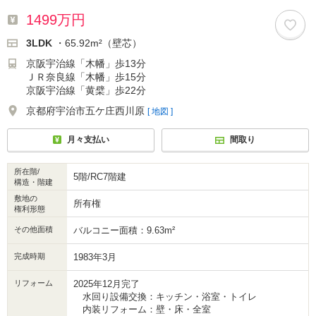
1499万円
3LDK
・65.92m²（壁芯）
京阪宇治線「木幡」歩13分
ＪＲ奈良線「木幡」歩15分
京阪宇治線「黄檗」歩22分
京都府宇治市五ケ庄西川原
[ 地図 ]
月々支払い
間取り
所在階/
5階/RC7階建
構造・階建
敷地の
所有権
権利形態
その他面積
バルコニー面積：9.63m²
完成時期
1983年3月
リフォーム
2025年12月完了
水回り設備交換：キッチン・浴室・トイレ
内装リフォーム：壁・床・全室