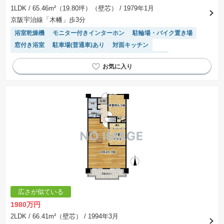
1LDK
/ 65.46m²（19.80坪）（壁芯）
/ 1979年1月
京阪宇治線「木幡」歩3分
浴室乾燥機
モニター付きインターホン
駐輪場・バイク置き場
窓付き浴室
駐車場(普通車)あり
対面キッチン
システムキッチン
陽当り良好
食洗機
ペット相談
エレベーター
広さが似ている
1980万円
2LDK
/ 66.41m²（壁芯）
/ 1994年3月