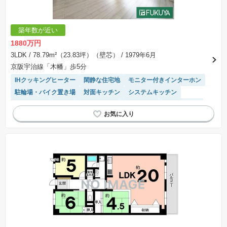
築年数が近い
1880万円
3LDK
/ 78.79m²（23.83坪）（壁芯）
/ 1979年6月
京阪宇治線「木幡」歩5分
IHクッキングヒーター
閑静な住宅地
モニター付きインターホン
駐輪場・バイク置き場
対面キッチン
システムキッチン
陽当り良好
食洗機
温水洗浄便座
ペット相談
エレベーター