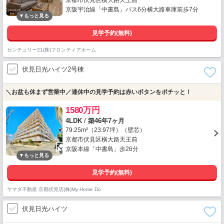
京都市伏見区横大路天王前
京阪宇治線「中書島」バス6分横大路車庫前歩7分
見学予約(無料)
センチュリー21(株)フロンティアホーム
伏見日光ハイツ2号棟
＼お盆も休まず営業中／連休中の見学予約は赤いボタンをポチッと！
1580万円
4LDK
/
築46年7ヶ月
79.25m²（23.97坪）（壁芯）
京都市伏見区横大路天王前
京阪本線「中書島」歩26分
見学予約(無料)
ヤマダ不動産 京都伏見店(株)My Home Do
伏見日光ハイツ