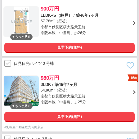
900万円
1LDK+S（納戸）
/
築46年7ヶ月
57.78m²（壁芯）
京都市伏見区横大路天王前
京阪本線「中書島」歩26分
見学予約(無料)
伏見日光ハイツ２号棟
980万円
3LDK
/
築46年7ヶ月
64.96m²（壁芯）
京都市伏見区横大路天王前
京阪本線「中書島」歩25分
見学予約(無料)
(株)福屋不動産販売長岡京店