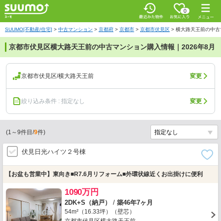
0
SUUMO[不動産/住宅]
>
中古マンション
>
京都府
>
京都市
>
京都市伏見区
>
横大路天王前の中古
京都市伏見区横大路天王前の中古マンション購入情報｜2026年8月
京都市伏見区/横大路天王前
変更
絞り込み条件 : 指定なし
変更
(
1
～
9
件目/
9
件)
伏見日光ハイツ２号棟
【お盆も営業中】東向き■R7.6月リフォーム■外環状線近くお出掛けに便利
1090万円
2DK+S（納戸）
/
築46年7ヶ月
54m²（16.33坪）（壁芯）