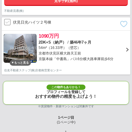
見学予約(無料)
不動産流通(株)
伏見日光ハイツ２号棟
1090万円
2DK+S（納戸）
/
築46年7ヶ月
54m²（16.33坪）（壁芯）
京都市伏見区横大路天王前
京阪本線「中書島」バス6分横大路車庫前歩6分
住友不動産ステップ(株)京都南営業センター
この物件もありかも！
プロフィールを登録して
おすすめ物件の精度を上げよう！
※賃貸物件・新築マンションは対象外です
1
ページ目
(
1
ページ中)