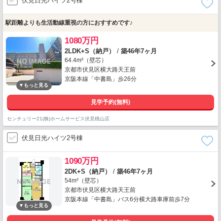
伏見日光ハイツ2号棟
駅距離よりも生活動線重視の方におすすめです♪
1080万円
2LDK+S（納戸）
/
築46年7ヶ月
64.4m²（壁芯）
京都市伏見区横大路天王前
京阪本線「中書島」歩26分
見学予約(無料)
センチュリー21(株)ホームサービス伏見桃山店
伏見日光ハイツ2号棟
1090万円
2DK+S（納戸）
/
築46年7ヶ月
54m²（壁芯）
京都市伏見区横大路天王前
京阪本線「中書島」バス6分横大路車庫前歩7分