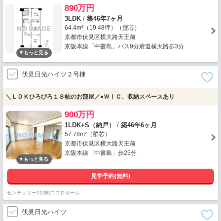
890万円
3LDK
/
築46年7ヶ月
64.4m²（19.48坪）（壁芯）
京都市伏見区横大路天王前
京阪本線「中書島」バス9分府道横大路歩3分
伏見日光ハイツ２号棟
＼ＬＤＫひろびろ１８帖のお部屋／●ＷＩＣ、収納スペースあり
900万円
1LDK+S（納戸）
/
築46年6ヶ月
57.78m²（壁芯）
京都市伏見区横大路天王前
京阪本線「中書島」歩25分
見学予約(無料)
センチュリー21(株)ココロホーム
伏見日光ハイツ