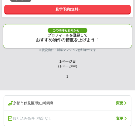
見学予約(無料)
この物件もありかも！
プロフィールを登録して
おすすめ物件の精度を上げよう！
※賃貸物件・新築マンションは対象外です
1
ページ目
(
1
ページ中)
1
京都市伏見区/桃山町鍋島
変更
絞り込み条件 : 指定なし
変更