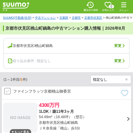
0
SUUMO[不動産/住宅]
>
中古マンション
>
京都府
>
京都市
>
京都市伏見区
>
桃山町鍋島の中古マ
京都市伏見区桃山町鍋島の中古マンション購入情報｜2026年8月
京都市伏見区/桃山町鍋島
変更
絞り込み条件 : 指定なし
変更
(
1
～
1
件目/
1
件)
ファインフラッツ京都桃山御香宮
4300万円
1LDK
/
築11年3ヶ月
54.49m²（16.48坪）（壁芯）
京都市伏見区桃山町鍋島
ＪＲ奈良線「桃山」歩3分