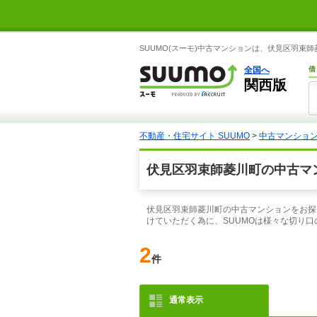
SUUMO(スーモ)中古マンションは、伏見区羽
全国へ
借
関西版
不動産・住宅サイト SUUMO
>
中古マンショ
伏見区羽束師菱川町の中古マ
伏見区羽束師菱川町の中古マンションをお探
けていただく為に、SUUMOは様々な切り
2
件
通常表示