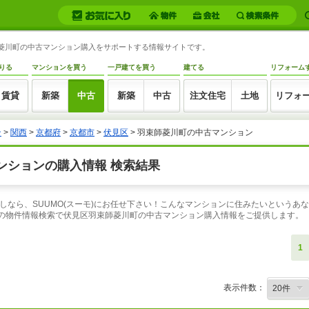
束師菱川町の中古マンション購入をサポートする情報サイトです。
りる
マンションを買う
一戸建てを買う
建てる
リフォーム
賃貸
新築
中古
新築
中古
注文住宅
土地
リフォ
ン
>
関西
>
京都府
>
京都市
>
伏見区
> 羽束師菱川町の中古マンション
ンションの購入情報 検索結果
しなら、SUUMO(スーモ)にお任せ下さい！こんなマンションに住みたいというあ
口の物件情報検索で伏見区羽束師菱川町の中古マンション購入情報をご提供します。
1
表示件数：