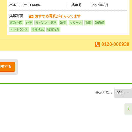
バルコニー
9.44m
2
築年月
1997年7月
掲載写真
おすすめ写真がそろってます
間取り図
外観
リビング・居室
浴室
キッチン
玄関
洗面所
エントランス
周辺環境
眺望写真
0120-006939
請求する
表示件数：
1