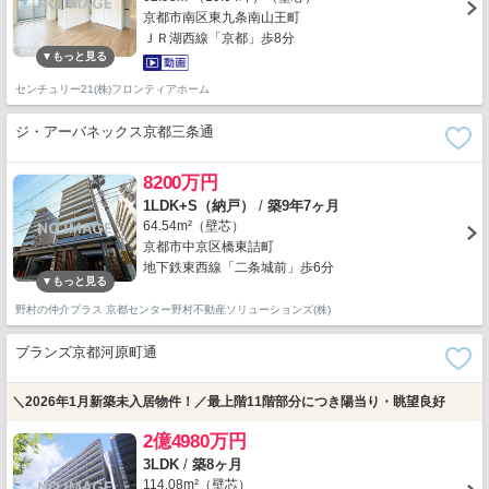
京都市南区東九条南山王町
ＪＲ湖西線「京都」歩8分
センチュリー21(株)フロンティアホーム
ジ・アーバネックス京都三条通
8200万円
1LDK+S（納戸）
/
築9年7ヶ月
64.54m²（壁芯）
京都市中京区橋東詰町
地下鉄東西線「二条城前」歩6分
野村の仲介プラス 京都センター野村不動産ソリューションズ(株)
ブランズ京都河原町通
＼2026年1月新築未入居物件！／最上階11階部分につき陽当り・眺望良好
2億4980万円
3LDK
/
築8ヶ月
114.08m²（壁芯）