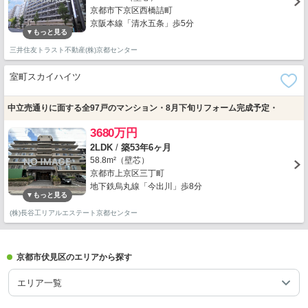
京都市下京区西橋詰町
京阪本線「清水五条」歩5分
三井住友トラスト不動産(株)京都センター
室町スカイハイツ
中立売通りに面する全97戸のマンション・8月下旬リフォーム完成予定・
3680万円
2LDK
/
築53年6ヶ月
58.8m²（壁芯）
京都市上京区三丁町
地下鉄烏丸線「今出川」歩8分
(株)長谷工リアルエステート京都センター
京都市伏見区のエリアから探す
エリア一覧