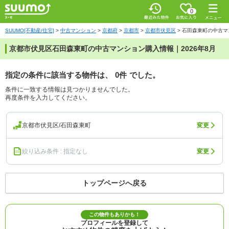
0
SUUMO[不動産/住宅]
>
中古マンション
>
京都府
>
京都市
>
京都市伏見区
>
石田森東町の中古マ
京都市伏見区石田森東町の中古マンション購入情報｜2026年8月
指定の条件に該当する物件は、
0件
でした。
条件に一致する情報は見つかりませんでした。
再度条件を入力してください。
京都市伏見区/石田森東町
変更
絞り込み条件 : 指定なし
変更
トップページへ戻る
この物件もありかも！
プロフィールを登録して