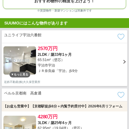
おすすめ物件の精度を上げよう！
※賃貸物件・新築マンションは対象外です
SUUMOにはこんな物件があります
ユニライフ宇治六番館
2570万円
2LDK
/
築33年1ヶ月
65.51m²（壁芯）
宇治市宇治
ＪＲ奈良線「宇治」歩9分
近鉄不動産(株)大久保営業所
ペルル京都南 高倉通
【お盆も営業中】【京都駅徒歩8分＋内覧予約受付中】2026年6月リフォーム
4280万円
3LDK
/
築25年4ヶ月
62.95m²（19.04坪）（壁芯）