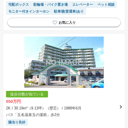
宅配ボックス
駐輪場・バイク置き場
エレベーター
ペット相談
モニター付きインターホン
駐車場(普通車)あり
徒歩分数が似ている
550万円
2K
/ 30.19m²（9.13坪）（壁芯）
/ 1988年6月
バス「玉名温泉玉の湯前」歩2分
陽当り良好