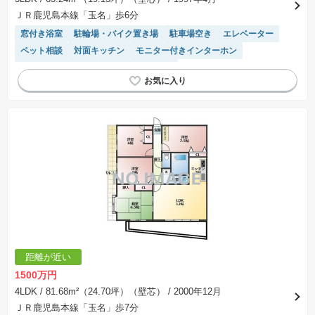
不動産会社によって表記有無が異なるため、ご自身で十分な確認をしていただくようにお願い
ＪＲ鹿児島本線「玉名」歩6分
いたします。
※掲載の省エネ性能ラベル内の物件・住棟・号室名称については最新のものに変更されている
窓付き浴室
駐輪場・バイク置き場
駐車場空き
エレベーター
場合があります。
ペット相談
対面キッチン
モニター付きインターホン
駐車場(普通車)あり
システムキッチン
距離が近い
1500万円
4LDK
/ 81.68m²（24.70坪）（壁芯）
/ 2000年12月
ＪＲ鹿児島本線「玉名」歩7分