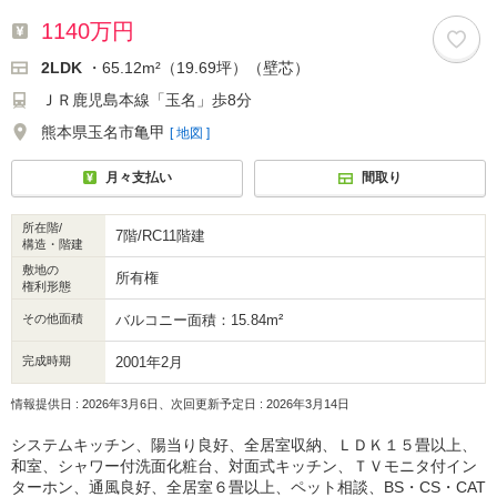
1140万円
2LDK
・65.12m²（19.69坪）（壁芯）
ＪＲ鹿児島本線「玉名」歩8分
熊本県玉名市亀甲
[ 地図 ]
月々支払い
間取り
所在階/
7階/RC11階建
構造・階建
敷地の
所有権
権利形態
その他面積
バルコニー面積：15.84m²
完成時期
2001年2月
情報提供日 : 2026年3月6日、次回更新予定日 : 2026年3月14日
システムキッチン、陽当り良好、全居室収納、ＬＤＫ１５畳以上、
和室、シャワー付洗面化粧台、対面式キッチン、ＴＶモニタ付イン
ターホン、通風良好、全居室６畳以上、ペット相談、BS・CS・CAT