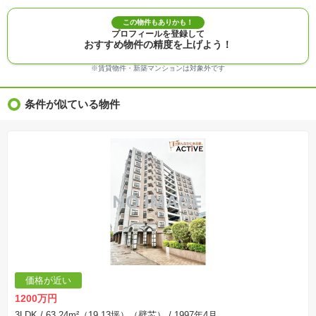
※敷地権利が定期借地権のものは価格に権利金を含みます。
※建築条件付き土地価格には、建物価格は含まれません。
この物件もありかも！
※物件情報は、原則として情報提供日の２日前に最終確認した情報です。
プロフィールを登録して
※完成予想図はいずれも外構、植栽、外観等実際のものとは多少異なることがあります。
おすすめ物件の精度を上げよう！
※モデルルーム・モデルハウス・展示場・ショールームの画像の場合、今回販売の物件と異な
る場合があります。
※ＣＧ合成の画像の場合、実際とは多少異なる場合があります。
※賃貸物件・新築マンションは対象外です
※物件特徴：販売戸数が複数の物件は、全ての住戸に該当しない項目もあります。
※完成後１年以上を経過した未入居物件が掲載される場合があります。ご了承ください。
※新着：物件情報が「SUUMO」に掲載された日から１週間表示されます。
条件が似ている物件
※価格更新：物件価格が変更された日から１週間表示されます。
※販売予定物件はすべて、販売開始するまで契約または予約の申込みはできません。
※購入の前には物件内容や契約条件についてご自身で十分な確認をしていただくようにお願い
いたします。
※建築条件土地の情報内に掲載されている、建物プラン例は、土地購入者の設計プランの参考
の一例であって、プランの採用可否は任意です。
※土地（建築条件なし）で「建物プラン例」が表記してある時、そのプラン例は特定の建築請
負会社によるもので、当該建築請負会社以外で建てた場合、同様のものが同価格で建てられる
とは限りません。また建築請負会社を特定するものではありません。
※建築条件付き土地とは、その土地に建築する建物の建築請負契約が、一定期間内に成立する
ことを条件として売買される土地のことをいいます。建築請負契約成立に向けて設計プランを
協議するため、土地購入者が自己の希望する建物の設計協議をするために必要な相当の期間の
交渉期間が設定され、その期間内で希望を満たすプランが実現できたかどうかにより結論を出
します。なお、この期間は概ね3ヶ月程度とされています。納得のいくプランが出来ず、建築請
負契約が成立しない場合、土地売買契約は白紙に戻り、土地契約にかかった代金（土地代金、
手付金など）は名目のいかんに関わらず、全て返却されます。
※課税対象物件の「価格」や「費用等」は消費税込みの「総額表示」で統一しています。
※「本体価格」とは、課税対象物件においては「消費税を除いた建物価格」と「土地価格」の
価格が近い
合計額を指します。
※課税対象物件は消費税込みの総額表示のため、不動産広告の販売価格には本体価格の金額は
1200万円
表示されておりません。
※取引にかかる費用：物件の契約手続き、決済、引き渡し時にかかる費用を表示しています。
3LDK
/ 63.24m²（19.13坪）（壁芯）
/ 1997年4月