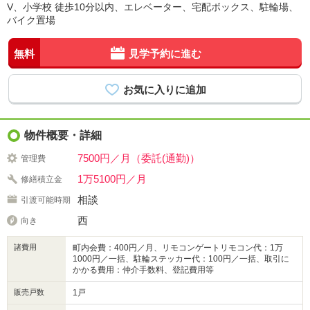
V、小学校 徒歩10分以内、エレベーター、宅配ボックス、駐輪場、
バイク置場
無料
見学予約に進む
物件概要・詳細
7500円／月（委託(通勤)）
管理費
1万5100円／月
修繕積立金
相談
引渡可能時期
西
向き
諸費用
町内会費：400円／月、リモコンゲートリモコン代：1万
1000円／一括、駐輪ステッカー代：100円／一括、取引に
かかる費用：仲介手数料、登記費用等
販売戸数
1戸