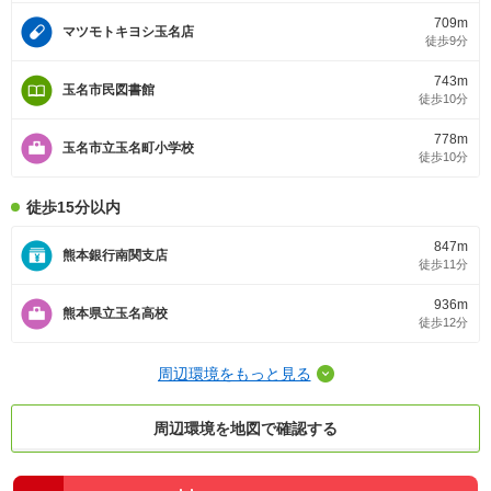
709m
マツモトキヨシ玉名店
徒歩9分
743m
玉名市民図書館
徒歩10分
778m
玉名市立玉名町小学校
徒歩10分
徒歩15分以内
847m
熊本銀行南関支店
徒歩11分
936m
熊本県立玉名高校
徒歩12分
周辺環境をもっと見る
周辺環境を地図で確認する