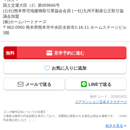
国土交通大臣（2）第009666号
(公社)熊本県宅地建物取引業協会会員 (一社)九州不動産公正取引協
議会加盟
(株)ホームパートナーズ
〒862-0950 熊本県熊本市中央区水前寺2-16-11 ホームステージビル
3階
無料
見学予約に進む
メールで送る
LINEで送る
物件コード：20381802
コアマンション玉名ネクステージ
【この物件広告についての注釈】
※価格は物件の代金総額を表示しており、消費税が課税される場合は税込み価格です。 （1000
円未満は切り上げ。）
※写真に写っている、またはパース（絵）や間取り図に描かれている家具や車などは、特にコ
メントがない場合、販売価格に含まれません。