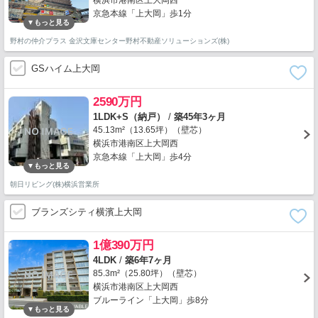
横浜市港南区上大岡西
京急本線「上大岡」歩1分
野村の仲介プラス 金沢文庫センター野村不動産ソリューションズ(株)
GSハイム上大岡
2590万円
1LDK+S（納戸）
/
築45年3ヶ月
45.13m²（13.65坪）（壁芯）
横浜市港南区上大岡西
京急本線「上大岡」歩4分
朝日リビング(株)横浜営業所
ブランズシティ横濱上大岡
1億390万円
4LDK
/
築6年7ヶ月
85.3m²（25.80坪）（壁芯）
横浜市港南区上大岡西
ブルーライン「上大岡」歩8分