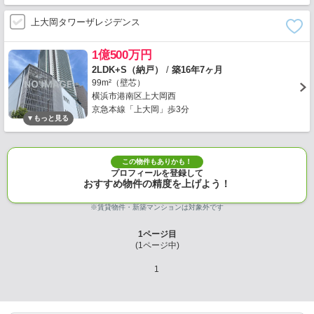
上大岡タワーザレジデンス
1億500万円
2LDK+S（納戸）
/
築16年7ヶ月
99m²（壁芯）
横浜市港南区上大岡西
京急本線「上大岡」歩3分
この物件もありかも！
プロフィールを登録して
おすすめ物件の精度を上げよう！
※賃貸物件・新築マンションは対象外です
1
ページ目
(
1
ページ中)
1