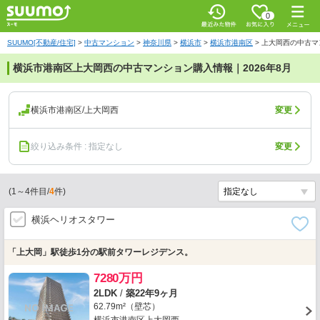
0
SUUMO[不動産/住宅]
>
中古マンション
>
神奈川県
>
横浜市
>
横浜市港南区
>
上大岡西の中古マ
横浜市港南区上大岡西の中古マンション購入情報｜2026年8月
横浜市港南区/上大岡西
変更
絞り込み条件 : 指定なし
変更
(
1
～
4
件目/
4
件)
横浜ヘリオスタワー
「上大岡」駅徒歩1分の駅前タワーレジデンス。
7280万円
2LDK
/
築22年9ヶ月
62.79m²（壁芯）